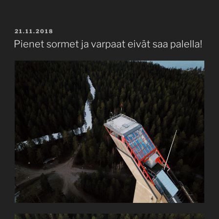
POSTED
21.11.2018
ON
Pienet sormet ja varpaat eivät saa palella!