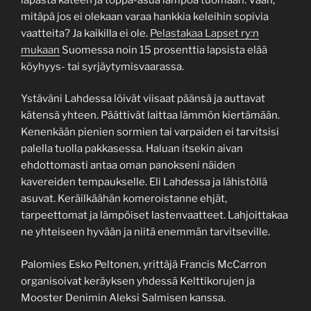
mitäpä jos ei olekaan varaa hankkia keleihin sopivia
vaatteita? Ja kaikilla ei ole.
Pelastakaa Lapset ry:n
mukaan
Suomessa noin 15 prosenttia lapsista elää
köyhyys- tai syrjäytymisvaarassa.
Ystäväni Lahdessa löivät viisaat päänsä ja auttavat
kätensä yhteen. Päättivät laittaa lämmön kiertämään.
Kenenkään pienien sormien tai varpaiden ei tarvitsisi
palella tuolla pakkasessa. Haluan itsekin aivan
ehdottomasti antaa oman panokseni näiden
kavereiden tempaukselle. Eli Lahdessa ja lähistöllä
asuvat. Keräilkäähän komeroistanne ehjät,
tarpeettomat ja lämpöiset lastenvaatteet. Lahjoittakaa
ne yhteiseen hyvään ja niitä enemmän tarvitseville.
Palomies Esko Peltonen, yrittäjä Francis McCarron
organisoivat keräyksen yhdessä Kelttikorujen ja
Mooster Denimin
Aleksi
Salmisen kanssa.