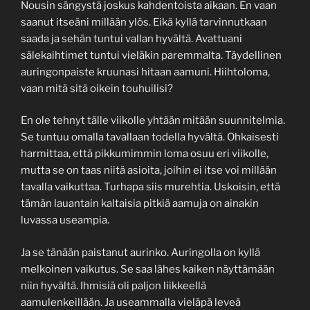
Nousin sängystä joskus kahdentoista aikaan. En vaan
saanut itseäni millään ylös. Eikä kyllä tarvinnutkaan
saada ja sehän tuntui vallan hyvältä. Avattuani
sälekaihtimet tuntui vieläkin paremmalta. Täydellinen
auringonpaiste kruunasi hitaan aamuni. Hiihtoloma,
vaan mitä sitä oikein touhuilisi?
En ole tehnyt tälle viikolle yhtään mitään suunnitelmia.
Se tuntuu omalla tavallaan todella hyvältä. Ohkaisesti
harmittaa, että pikkumimmin loma osuu eri viikolle,
mutta se on taas niitä asioita, joihin ei itse voi millään
tavalla vaikuttaa. Turhapa siis murehtia. Uskoisin, että
tämän lauantain kaltaisia pitkiä aamuja on ainakin
luvassa useampia.
Ja se tänään paistanut aurinko. Auringolla on kyllä
melkoinen vaikutus. Se saa lähes kaiken näyttämään
niin hyvältä. Ihmisiä oli paljon liikkeellä
aamulenkeillään. Ja useammalla vieläpä leveä