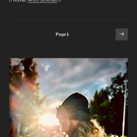
Posts
Next
Page
1
page
pagination