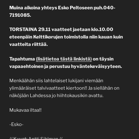
Muina aikoina yhteys
Esko
Peltoseen puh.040-
7191085.
TORSTAINA 29.11 vaatteet jaetaan klo.10.00
eteenpäin Kelttikorujen toimistolla niin kauan kuin
vaatteita riittää.
Tapahtuma
(lisätietoa tästä linkistä)
on täysin
vapaaehtoinen ja perustuu hyväntekeväisyyteen.
Menkäähän siis lahtelaiset lukijani viemään
ylimääräiset talvivaatteet kiertoon!! Ja siellähän on
näköjään Lahdessa jo hiihtokausikin avattu.
Mukavaa iltaa!!
-Esko-
// Kuvat:
Antti Sihlman
//