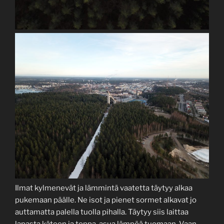
Ilmat kylmenevät ja lämmintä vaatetta täytyy alkaa
pukemaan päälle. Ne isot ja pienet sormet alkavat jo
auttamatta palella tuolla pihalla. Täytyy siis laittaa
lapasta käteen ja toppa-asua lämpöä tuomaan. Vaan,