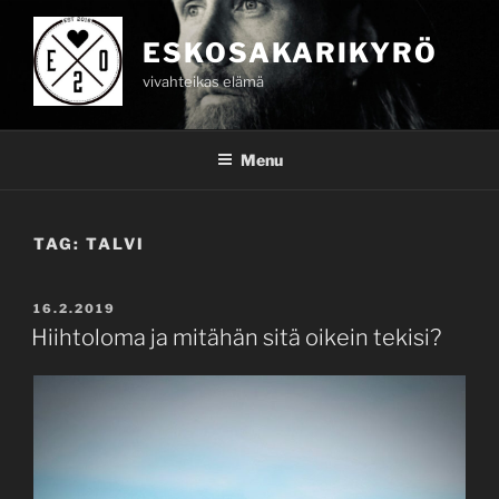
Skip
to
ESKOSAKARIKYRÖ
content
vivahteikas elämä
Menu
TAG:
TALVI
POSTED
16.2.2019
ON
Hiihtoloma ja mitähän sitä oikein tekisi?