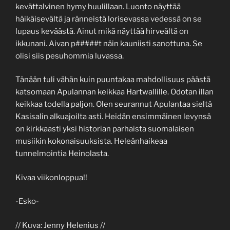
kevättalvinen hymy huulillaan. Luonto näyttää
häikäisevältä ja ränneistä lorisevassa vedessä on se
lupaus keväästä. Ainut mikä näyttää hirveältä on
ikkunani. Aivan p#####t näin kauniisti sanottuna. Se
olisi siis pesuhommia luvassa.
Tänään tuli vähän kuin puuntakaa mahdollisuus päästä
katsomaan Apulannan keikkaa Hartwallille. Odotan illan
keikkaa todella paljon. Olen seurannut Apulantaa sieltä
Kasisalin alkuajoilta asti. Heidän ensimmäinen levynsä
on kirkkaasti yksi historian parhaista suomalaisen
musiikin kokonaisuuksista. Heleänhaikeaa
tunnelmointia Heinolasta.
Kivaa viikonloppua!!
-Esko-
// Kuva: Jenny Helenius //