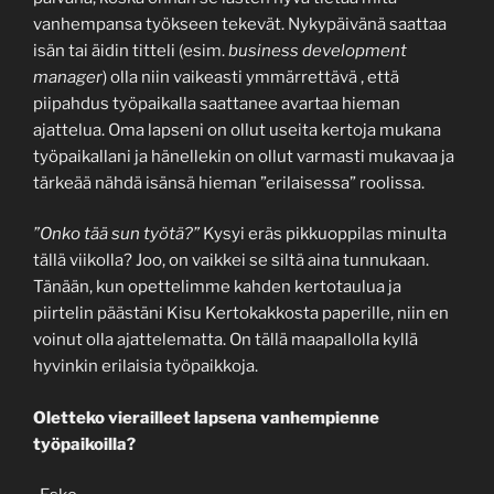
vanhempansa työkseen tekevät. Nykypäivänä saattaa
isän tai äidin titteli (esim.
business development
manager
) olla niin vaikeasti ymmärrettävä , että
piipahdus työpaikalla saattanee avartaa hieman
ajattelua. Oma lapseni on ollut useita kertoja mukana
työpaikallani ja hänellekin on ollut varmasti mukavaa ja
tärkeää nähdä isänsä hieman ”erilaisessa” roolissa.
”Onko tää sun työtä?”
Kysyi eräs pikkuoppilas minulta
tällä viikolla? Joo, on vaikkei se siltä aina tunnukaan.
Tänään, kun opettelimme kahden kertotaulua ja
piirtelin päästäni Kisu Kertokakkosta paperille, niin en
voinut olla ajattelematta. On tällä maapallolla kyllä
hyvinkin erilaisia työpaikkoja.
Oletteko vierailleet lapsena vanhempienne
työpaikoilla?