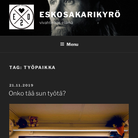
Skip
to
ESKOSAKARIKYRÖ
content
vivahteikas elämä
Menu
TAG:
TYÖPAIKKA
POSTED
21.11.2019
ON
Onko tää sun työtä?