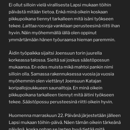
Ei ollut silloin vielä virallisesta Lapsi mukaan töihin
päivästä mitään tietoa. Enkä minä oikein koskaan
pikkupoikana tiennyt tarkalleen mitä isäni työkseen
tekee.
Laittaa rosvoja vankilaan
perusteesinä riitti ihan
hyvin. Näin myöhemmällä iällä olen oppinut
ymmärtämään hänen työuraansa hieman paremmin.
Äidin työpaikka sijaitsi Joensuun torin juurella
korkeassa talossa. Sieltä sai joskus säästöpossun
mukaansa. En edes muista mikä mahtoi pankin nimi
silloin olla. Samassa rakennuksessa vuosia ja vuosia
myöhemmin olen viettänyt Joensuun Katajan
koripallojoukkueen saunailtoja. En minä oikein
pikkupoikana tarkalleen tiennyt mitä äitini työkseen
tekee.
Säästöpossu
perusteesinä riitti oikein hyvin.
Huomenna marraskuun 22. Päivänä järjestetään jälleen
Lapsi mukaan töihin-päivä. Näen tämän oikein tärkeänä
päivänä, koska onhan se lasten hyvä tietää mitä