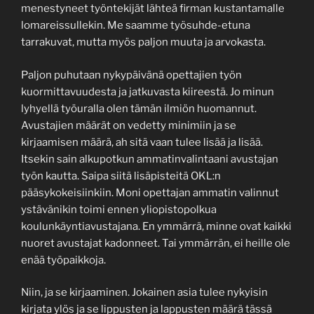
menestyneet työntekijät lähteä firman kustantamalle
lomareissullekin. Me saamme työsuhde-etuna
tarrakuvat, mutta myös paljon muuta ja arvokasta.
Paljon puhutaan nykypäivänä opettajien työn
kuormittavuudesta ja jatkuvasta kiireestä. Jo minun
lyhyellä työuralla olen tämän ilmiön huomannut.
Avustajien määrät on vedetty minimiin ja se
kirjaamisen määrä, ah sitä vaan tulee lisää ja lisää.
Itsekin sain alkupotkun ammatinvalintaani avustajan
työn kautta. Saipa siitä lisäpisteitä OKL:n
pääsykokeisiinkiin. Moni opettajan ammatin valinnut
ystävänikin toimi ennen yliopistopolkua
koulunkäyntiavustajana. En ymmärrä, minne ovat kaikki
nuoret avustajat kadonneet. Tai ymmärrän, ei heille ole
enää työpaikkoja.
Niin, ja se kirjaaminen. Jokainen asia tulee nykyisin
kirjata ylös ja se lippusten ja lappusten määrä tässä