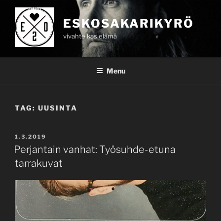
Skip
to
ESKOSAKARIKYRÖ
content
vivahteikas elämä
Menu
TAG:
UUSINTA
POSTED
1.3.2019
ON
Perjantain vanhat: Työsuhde-etuna
tarrakuvat