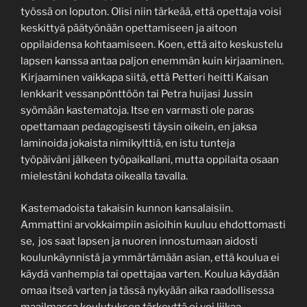
työssä on loputon. Olisi niin tärkeää, että opettaja voisi
keskittyä päätyönään opettamiseen ja aitoon
oppilaidensa kohtaamiseen. Koen, että aito keskustelu
lapsen kanssa antaa paljon enemmän kuin kirjaaminen.
Kirjaaminen vaikkapa siitä, että Petteri heitti Kaisan
lenkkarit vessanpönttöön tai Petra huijasi Jussin
syömään kastematoja. Itse en varmasti ole paras
opettamaan pedagogisesti täysin oikein, en jaksa
laminoida jokaista nimikylttiä, en istu tunteja
työpäiväni jälkeen työpaikallani, mutta oppilaita osaan
mielestäni kohdata oikealla tavalla.
Kastemadoista takaisin kunnon kansalaisiin.
Ammattini arvokkaimpiin asioihin kuuluu ehdottomasti
se, jos saat lapsen ja nuoren innostumaan aidosti
koulunkäynnistä ja ymmärtämään asian, että koulua ei
käydä vanhempia tai opettajaa varten. Koulua käydään
omaa itseä varten ja tässä nykyään aika raadollisessa
maailmassa koulutuksen tärkeyttä ei voi liikaa