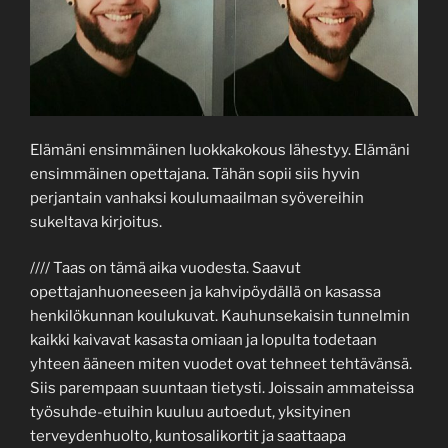
Elämäni ensimmäinen luokkakokous lähestyy. Elämäni
ensimmäinen opettajana. Tähän sopii siis hyvin
perjantain vanhaksi koulumaailman syövereihin
sukeltava kirjoitus.
//// Taas on tämä aika vuodesta. Saavut
opettajanhuoneeseen ja kahvipöydällä on kasassa
henkilökunnan koulukuvat. Kauhunsekaisin tunnelmin
kaikki kaivavat kasasta omiaan ja lopulta todetaan
yhteen ääneen miten vuodet ovat tehneet tehtävänsä.
Siis parempaan suuntaan tietysti. Joissain ammateissa
työsuhde-etuihin kuuluu autoedut, yksityinen
terveydenhuolto, kuntosalikortit ja saattaapa