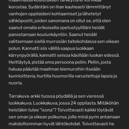
korostaa. Sydäntäni on ihan kauheasti lämmittänyt
vanhojen oppilaideni kohtaamiset ja lähetetyt
sähköpostit, joiden sanomana on ollut se, että olen
saanut omalla erikoisella opetustyylilläni heidät
panostamaan koulunkäyntiin. Saanut heidät
valitsemaan siellä murrosiän taitekohdassa sen oikean
polun. Kannatti siis välillä saapua luokkaan
kärrynpyörällä, kannatti seisoa käsillään luokan edessä.
Heittäytyä, pistää oma persoona peliin. Peliin, josta
haluaa päästää maailman kiemuroihin itseään
kunnioittavia, hurtilla huumorilla varustettuja lapsia ja
nuoria.
Tarrakuva-arkki tuossa pöydällä ja sen vieressä
luokkakuva. Luokkakuva, jossa 24 oppilasta. Mitäköhän
heistäkin tulee ”isona”? Toivottavasti kaikki löytävät
sen oman ja oikean polkunsa, jolle minä pyrin antamaan
mahdollisimman hyvät lähtökohdat. Toivottavasti he