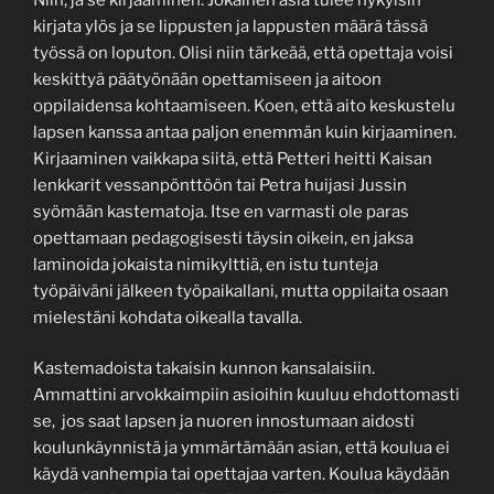
kirjata ylös ja se lippusten ja lappusten määrä tässä
työssä on loputon. Olisi niin tärkeää, että opettaja voisi
keskittyä päätyönään opettamiseen ja aitoon
oppilaidensa kohtaamiseen. Koen, että aito keskustelu
lapsen kanssa antaa paljon enemmän kuin kirjaaminen.
Kirjaaminen vaikkapa siitä, että Petteri heitti Kaisan
lenkkarit vessanpönttöön tai Petra huijasi Jussin
syömään kastematoja. Itse en varmasti ole paras
opettamaan pedagogisesti täysin oikein, en jaksa
laminoida jokaista nimikylttiä, en istu tunteja
työpäiväni jälkeen työpaikallani, mutta oppilaita osaan
mielestäni kohdata oikealla tavalla.
Kastemadoista takaisin kunnon kansalaisiin.
Ammattini arvokkaimpiin asioihin kuuluu ehdottomasti
se, jos saat lapsen ja nuoren innostumaan aidosti
koulunkäynnistä ja ymmärtämään asian, että koulua ei
käydä vanhempia tai opettajaa varten. Koulua käydään