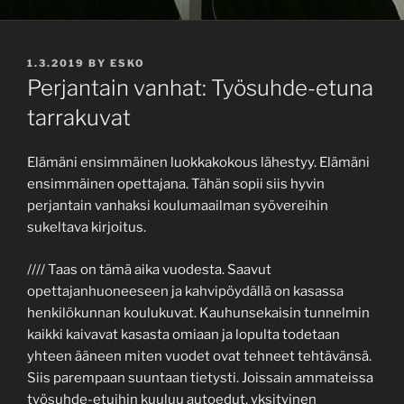
POSTED
1.3.2019
BY
ESKO
ON
Perjantain vanhat: Työsuhde-etuna
tarrakuvat
Elämäni ensimmäinen luokkakokous lähestyy. Elämäni
ensimmäinen opettajana. Tähän sopii siis hyvin
perjantain vanhaksi koulumaailman syövereihin
sukeltava kirjoitus.
//// Taas on tämä aika vuodesta. Saavut
opettajanhuoneeseen ja kahvipöydällä on kasassa
henkilökunnan koulukuvat. Kauhunsekaisin tunnelmin
kaikki kaivavat kasasta omiaan ja lopulta todetaan
yhteen ääneen miten vuodet ovat tehneet tehtävänsä.
Siis parempaan suuntaan tietysti. Joissain ammateissa
työsuhde-etuihin kuuluu autoedut, yksityinen