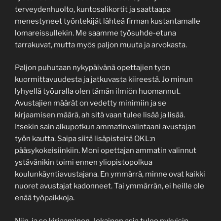
terveydenhuolto, kuntosalikortit ja saattaapa
menestyneet työntekijät lähteä firman kustantamalle
lomareissullekin. Me saamme työsuhde-etuna
tarrakuvat, mutta myös paljon muuta ja arvokasta.
Paljon puhutaan nykypäivänä opettajien työn
kuormittavuudesta ja jatkuvasta kiireestä. Jo minun
lyhyellä työuralla olen tämän ilmiön huomannut.
Avustajien määrät on vedetty minimiin ja se
kirjaamisen määrä, ah sitä vaan tulee lisää ja lisää.
Itsekin sain alkupotkun ammatinvalintaani avustajan
työn kautta. Saipa siitä lisäpisteitä OKL:n
pääsykokeisiinkiin. Moni opettajan ammatin valinnut
ystävänikin toimi ennen yliopistopolkua
koulunkäyntiavustajana. En ymmärrä, minne ovat kaikki
nuoret avustajat kadonneet. Tai ymmärrän, ei heille ole
enää työpaikkoja.
Niin, ja se kirjaaminen. Jokainen asia tulee nykyisin