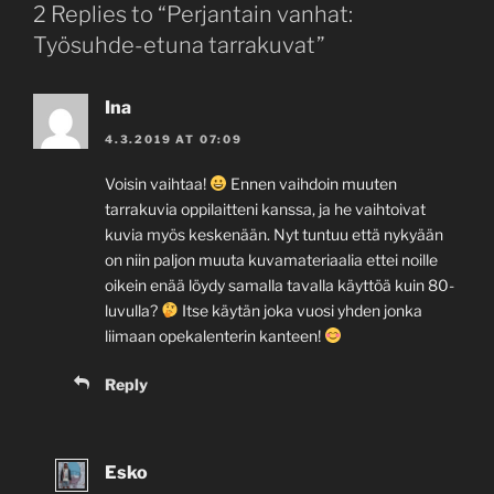
2 Replies to “Perjantain vanhat:
Työsuhde-etuna tarrakuvat”
Ina
4.3.2019 AT 07:09
Voisin vaihtaa!
Ennen vaihdoin muuten
tarrakuvia oppilaitteni kanssa, ja he vaihtoivat
kuvia myös keskenään. Nyt tuntuu että nykyään
on niin paljon muuta kuvamateriaalia ettei noille
oikein enää löydy samalla tavalla käyttöä kuin 80-
luvulla?
Itse käytän joka vuosi yhden jonka
liimaan opekalenterin kanteen!
Reply
Esko