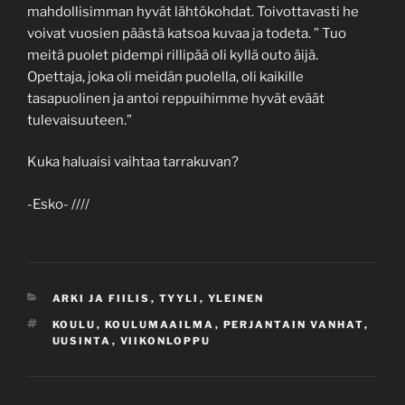
mahdollisimman hyvät lähtökohdat. Toivottavasti he
voivat vuosien päästä katsoa kuvaa ja todeta. ” Tuo
meitä puolet pidempi rillipää oli kyllä outo äijä.
Opettaja, joka oli meidän puolella, oli kaikille
tasapuolinen ja antoi reppuihimme hyvät eväät
tulevaisuuteen.”
Kuka haluaisi vaihtaa tarrakuvan?
-Esko- ////
CATEGORIES
ARKI JA FIILIS
,
TYYLI
,
YLEINEN
TAGS
KOULU
,
KOULUMAAILMA
,
PERJANTAIN VANHAT
,
UUSINTA
,
VIIKONLOPPU