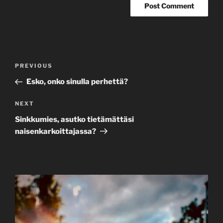
Post
Previous
PREVIOUS
navigation
Post
Esko, onko sinulla perhettä?
Next
NEXT
Post
Sinkkumies, asutko tietämättäsi
naisenkarkoittajassa?