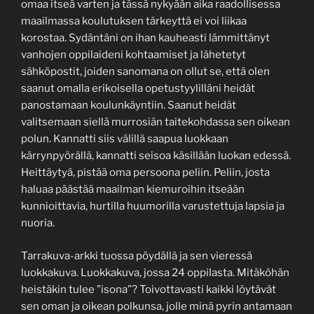
omaa itseä varten ja tässä nykyään aika raadollisessa
maailmassa koulutuksen tärkeyttä ei voi liikaa
korostaa. Sydäntäni on ihan kauheasti lämmittänyt
vanhojen oppilaideni kohtaamiset ja lähetetyt
sähköpostit, joiden sanomana on ollut se, että olen
saanut omalla erikoisella opetustyylilläni heidät
panostamaan koulunkäyntiin. Saanut heidät
valitsemaan siellä murrosiän taitekohdassa sen oikean
polun. Kannatti siis välillä saapua luokkaan
kärrynpyörällä, kannatti seisoa käsillään luokan edessä.
Heittäytyä, pistää oma persoona peliin. Peliin, josta
haluaa päästää maailman kiemuroihin itseään
kunnioittavia, hurtilla huumorilla varustettuja lapsia ja
nuoria.
Tarrakuva-arkki tuossa pöydällä ja sen vieressä
luokkakuva. Luokkakuva, jossa 24 oppilasta. Mitäköhän
heistäkin tulee ”isona”? Toivottavasti kaikki löytävät
sen oman ja oikean polkunsa, jolle minä pyrin antamaan