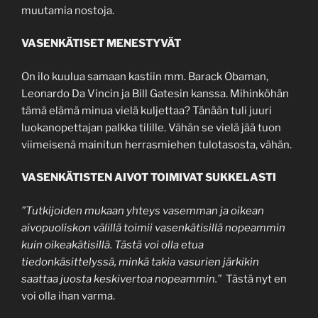
muutamia nostoja.
VASENKÄTISET MENESTYVÄT
On ilo kuulua samaan kastiin mm. Barack Obaman,
Leonardo Da Vincin ja Bill Gatesin kanssa. Mihinköhän
tämä elämä minua vielä kuljettaa? Tänään tuli juuri
luokanopettajan palkka tilille. Vähän se vielä jää tuon
viimeisenä mainitun herrasmiehen tulotasosta, vähän.
VASENKÄTISTEN AIVOT TOIMIVAT SUKKELASTI
”Tutkijoiden mukaan yhteys vasemman ja oikean
aivopuoliskon välillä toimii vasenkätisillä nopeammin
kuin oikeakätisillä. Tästä voi olla etua
tiedonkäsittelyssä, minkä takia vasurien järkikin
saattaa juosta keskivertoa nopeammin.”
Tästä nyt en
voi olla ihan varma.