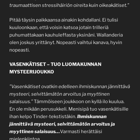
traumaattisen stressihäiriön oireita kuin oikeakätiset.”
Pitää täysin paikkaansa ainakin kohdallani. Ei tulisi
kuuloonkaan, että voisin katsoa jotain trilleriä
puhumattakaan kauhuleffasta yksinäni. Wallanderia
olen joskus yrittänyt. Nopeasti vaihtui kanava, hyvin
nopeasti.
VASENKÄTISET – TUO LUOMAKUNNAN
MYSTEERIJOUKKO
”Vasenkätiset ovatkin edelleen ihmiskunnan jännittävä
mysteeri, selvittämätön arvoitus ja myyttinen
salaisuus.”
Tämmöiseen joukkoon on kyllä ilo kuulua.
En ole mikään perusukkeli. Menisipä tuo vasenkätisille
ihan kelpo Tinder-tekstistäkin.
Ihmiskunnan
jännittävä mysteeri, selvittämätön arvoitus ja
myyttinen salaisuus…
Varmasti herättäisi
mielenkiintoa.