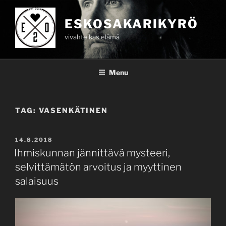
Skip
to
ESKOSAKARIKYRÖ
content
vivahteikas elämä
Menu
TAG:
VASENKÄTINEN
POSTED
14.8.2018
ON
Ihmiskunnan jännittävä mysteeri,
selvittämätön arvoitus ja myyttinen
salaisuus