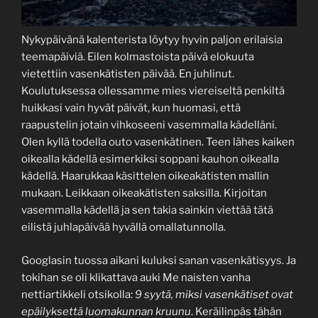
Nykypäivänä kalenterista löytyy hyvin paljon erilaisia
teemapäiviä. Eilen kolmastoista päivä elokuuta
vietettiin vasenkätisten päivää. En juhlinut.
Koulutuksessa ollessamme mies viereiseltä penkiltä
huikkasi vain hyvät päivät, kun huomasi, että
raapustelin jotain vihkoseeni vasemmalla kädelläni.
Olen kyllä todella outo vasenkätinen. Teen lähes kaiken
oikealla kädellä esimerkiksi soppani kauhon oikealla
kädellä. Haarukkaa käsittelen oikeakätisten mallin
mukaan. Leikkaan oikeakätisten saksilla. Kirjoitan
vasemmalla kädellä ja sen takia sainkin viettää tätä
eilistä juhlapäivää hyvällä omallatunnolla.
Googlasin tuossa aikani kuluksi sanan vasenkätisyys. Ja
tokihan se oli klikattava auki Me naisten vanha
nettiartikkeli otsikolla:
9 syytä, miksi vasenkätiset ovat
epäilyksettä luomakunnan kruunu
. Keräilinpäs tähän