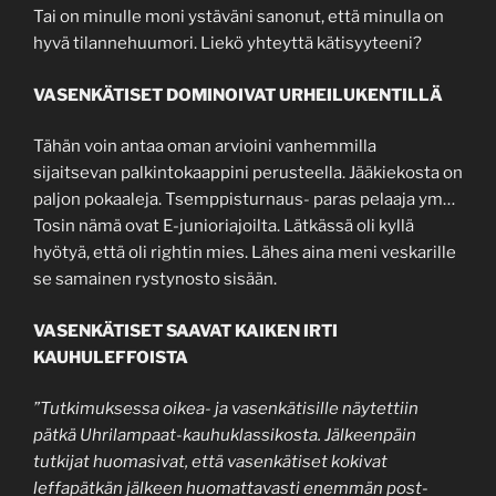
Tai on minulle moni ystäväni sanonut, että minulla on
hyvä tilannehuumori. Liekö yhteyttä kätisyyteeni?
VASENKÄTISET DOMINOIVAT URHEILUKENTILLÄ
Tähän voin antaa oman arvioini vanhemmilla
sijaitsevan palkintokaappini perusteella. Jääkiekosta on
paljon pokaaleja. Tsemppisturnaus- paras pelaaja ym…
Tosin nämä ovat E-junioriajoilta. Lätkässä oli kyllä
hyötyä, että oli rightin mies. Lähes aina meni veskarille
se samainen rystynosto sisään.
VASENKÄTISET SAAVAT KAIKEN IRTI
KAUHULEFFOISTA
”Tutkimuksessa oikea- ja vasenkätisille näytettiin
pätkä Uhrilampaat-kauhuklassikosta. Jälkeenpäin
tutkijat huomasivat, että vasenkätiset kokivat
leffapätkän jälkeen huomattavasti enemmän post-