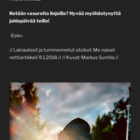
Ketään vasureita linjoilla? Hyvää myöhästynyttä
juhlapäivää teille!
-Esko-
// Lainaukset ja tummennetut otsikot: Me naiset
nettiartikkeli 9.1.2018 // // Kuvat: Markus Suntila //