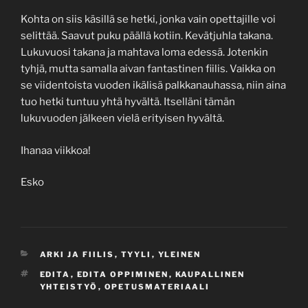
Kohta on siis käsillä se hetki, jonka vain opettajille voi
selittää. Saavut puku päällä kotiin. Kevätjuhla takana.
Lukuvuosi takana ja mahtava loma edessä. Jotenkin
tyhjä, mutta samalla aivan fantastinen fiilis. Vaikka on
se viidentoista vuoden ikälisä palkkanauhassa, niin aina
tuo hetki tuntuu yhtä hyvältä. Itselläni tämän
lukuvuoden jälkeen vielä erityisen hyvältä.
Ihanaa viikkoa!
Esko
CATEGORIES
ARKI JA FIILIS
,
TYYLI
,
YLEINEN
TAGS
EDITA
,
EDITA OPPIMINEN
,
KAUPALLINEN
YHTEISTYÖ
,
OPETUSMATERIAALI