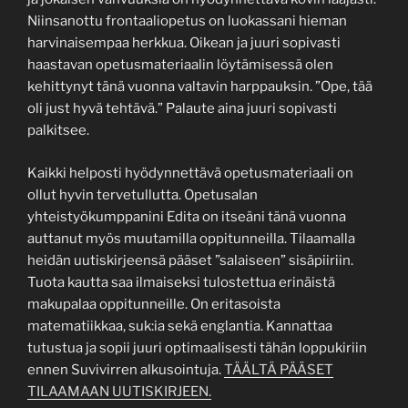
Niinsanottu frontaaliopetus on luokassani hieman
harvinaisempaa herkkua. Oikean ja juuri sopivasti
haastavan opetusmateriaalin löytämisessä olen
kehittynyt tänä vuonna valtavin harppauksin. ”Ope, tää
oli just hyvä tehtävä.” Palaute aina juuri sopivasti
palkitsee.
Kaikki helposti hyödynnettävä opetusmateriaali on
ollut hyvin tervetullutta. Opetusalan
yhteistyökumppanini Edita on itseäni tänä vuonna
auttanut myös muutamilla oppitunneilla. Tilaamalla
heidän uutiskirjeensä pääset ”salaiseen” sisäpiiriin.
Tuota kautta saa ilmaiseksi tulostettua erinäistä
makupalaa oppitunneille. On eritasoista
matematiikkaa, suk:ia sekä englantia. Kannattaa
tutustua ja sopii juuri optimaalisesti tähän loppukiriin
ennen Suvivirren alkusointuja.
TÄÄLTÄ PÄÄSET
TILAAMAAN UUTISKIRJEEN.