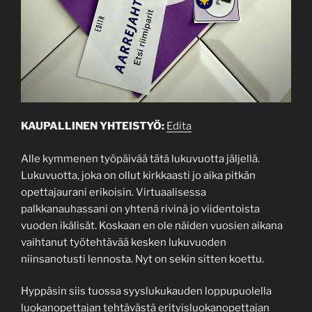
KAUPALLINEN YHTEISTYÖ:
Edita
Alle kymmenen työpäivää tätä lukuvuotta jäljellä.
Lukuvuotta, joka on ollut kirkkaasti jo aika pitkän
opettajaurani erikoisin. Virtuaalisessa
palkkanauhassani on yhtenä rivinä jo viidentoista
vuoden ikälisät. Koskaan en ole näiden vuosien aikana
vaihtanut työtehtävää kesken lukuvuoden
niinsanotusti lennosta. Nyt on sekin sitten koettu.
Hyppäsin siis tuossa syyslukukauden loppupuolella
luokanopettajan tehtävästä erityisluokanopettajan