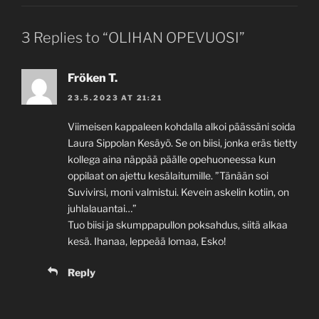
3 Replies to “OLIHAN OPEVUOSI”
Fröken T.
23.5.2023 AT 21:21
Viimeisen kappaleen kohdalla alkoi päässäni soida
Laura Sippolan Kesäyö. Se on biisi, jonka eräs tietty
kollega aina näppää päälle opehuoneessa kun
oppilaat on ajettu kesälaitumille. ”Tänään soi
Suvivirsi, moni valmistui. Kevein askelin kotiin, on
juhlalauantai…”
Tuo biisi ja skumppapullon poksahdus, siitä alkaa
kesä. Ihanaa, leppeää lomaa, Esko!
Reply