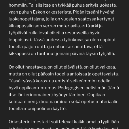
hommiin. Tai siis itse en tykkää puhua erityisluokasta,
vaan puhun Eskon orkesterista. Pidän itseäni hyvänä
luokanopettajana, jolla on vuosien saatossa kertynyt
kikkapussiin sen verran materiaalia, että arki ja
työpäivät rullailevat oikeilla resursseilla hyvin
leppoisasti. Tässä uudessa työnkuvassa olen oppinut
todella paljon uutta ja onhan se sanottava, että
kikkapussi on tuntunut joinain päivinä täysin tyhjältä.
On ollut haastavaa, on ollut eläväistä, on ollut vaikeaa,
mutta on ollut pääosin todella antoisaa ja opettavaista.
Tässä työssä korostuu entistä selkeämmin todella
hyvä oppilaantuntemus. Pedagogisen pelisilmän (tämä
itselläni erinomainen) hyödyntäminen. Oppilaan
kohtaaminen ja huomaaminen sekä opetusmateriaalin
todella monipuolinen käyttö.
Orkesterini mestarit soittelevat kaikki omalla tyylillään
ja jokaisen vahvuuksia on hyödynnettävä kovin laajasti.