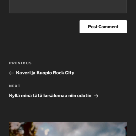
Post
Previous
PREVIOUS
navigation
Post
Kaveri ja Kuopio Rock City
Next
NEXT
Post
Kyllä minä tätä kesälomaa niin odotin