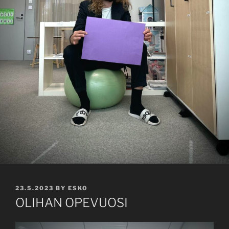
POSTED
23.5.2023
BY
ESKO
ON
OLIHAN OPEVUOSI