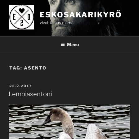
Skip
to
ESKOSAKARIKYRÖ
content
vivahteikas elämä
Menu
TAG:
ASENTO
POSTED
22.2.2017
ON
Lempiasentoni