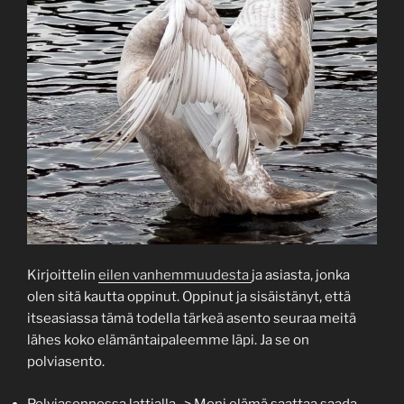
Kirjoittelin
eilen vanhemmuudesta
ja asiasta, jonka
olen sitä kautta oppinut. Oppinut ja sisäistänyt, että
itseasiassa tämä todella tärkeä asento seuraa meitä
lähes koko elämäntaipaleemme läpi. Ja se on
polviasento.
Polviasennossa lattialla -> Moni elämä saattaa saada