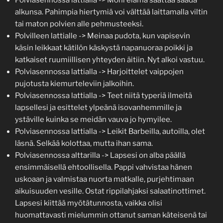
alkunsa. Pahimpia hiertymiä voi välttää laittamalla viltin
tai maton polvien alle pehmusteeksi.
Polvilleen lattialle -> Meinaa pudota, kun vapisevin
käsin leikkaat kätilön käskystä napanuoraa poikki ja
katkaiset ruumiillisen yhteyden äitiin. Nyt alkoi vastuu.
Polviasennossa lattialla -> Harjoittelet vaippojen
pujotusta kiemurteleviin jalkoihin.
Polviasennossa lattialla -> Teet niitä typeriä ilmeitä
lapsellesi ja esittelet ylpeänä isovanhemmille ja
ystäville kuinka se meidän vauva jo hymyilee.
Polviasennossa lattialla -> Leikit Barbeilla, autoilla, olet
läsnä. Selkää kolottaa, mutta ihan sama.
Polviasennossa alttarilla -> Lapsesi on alba päällä
ensimmäisellä ehtoollisella. Pappi vahvistaa hänen
uskoaan ja valmistaa nuorta matkalle, purjehtimaan
aikuisuuden vesille. Ostat rippilahjaksi salaatinottimet.
Lapsesi kiittää myötätunnosta, vaikka olisi
huomattavasti mielummin ottanut saman käteisenä tai