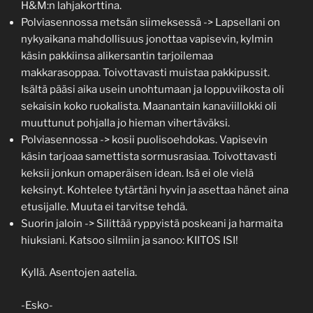
H&M:n lahjakorttina.
Polviasennossa metsän siimeksessä -> Lapsellani on
nykyaikana mahdollisuus jonottaa vapisevin, kylmin
käsin pakkiinsa alikersantin tarjoilemaa
makkarasoppaa. Toivottavasti muistaa pakkipussit.
Isältä pääsi aika usein unohtumaan ja loppuviikosta oli
sekaisin koko ruokalista. Maanantain kanaviillokki oli
muuttunut pohjalla jo hieman vihertäväksi.
Polviasennossa -> kosii puolisoehdokas. Vapisevin
käsin tarjoaa samettista sormusrasiaa. Toivottavasti
keksii jonkun omaperäisen idean. Isä ei ole vielä
keksinyt. Kohtelee tytärtäni hyvin ja asettaa hänet aina
etusijalle. Muuta ei tarvitse tehdä.
Suorin jaloin -> Silittää ryppyistä poskeani ja harmaita
hiuksiani. Katsoo silmiin ja sanoo: KIITOS ISI!
Kyllä. Asentojen aatelia.
-Esko-