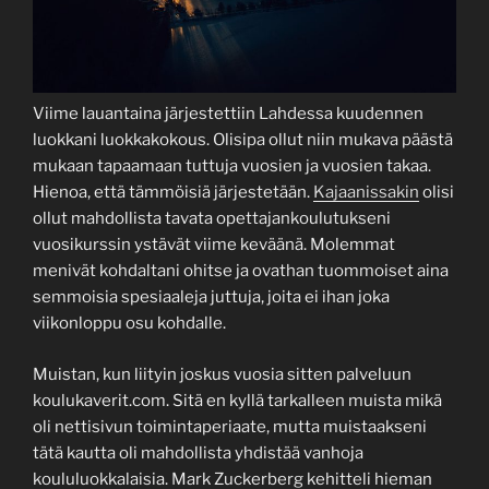
Viime lauantaina järjestettiin Lahdessa kuudennen
luokkani luokkakokous. Olisipa ollut niin mukava päästä
mukaan tapaamaan tuttuja vuosien ja vuosien takaa.
Hienoa, että tämmöisiä järjestetään.
Kajaanissakin
olisi
ollut mahdollista tavata opettajankoulutukseni
vuosikurssin ystävät viime keväänä. Molemmat
menivät kohdaltani ohitse ja ovathan tuommoiset aina
semmoisia spesiaaleja juttuja, joita ei ihan joka
viikonloppu osu kohdalle.
Muistan, kun liityin joskus vuosia sitten palveluun
koulukaverit.com. Sitä en kyllä tarkalleen muista mikä
oli nettisivun toimintaperiaate, mutta muistaakseni
tätä kautta oli mahdollista yhdistää vanhoja
koululuokkalaisia. Mark Zuckerberg kehitteli hieman