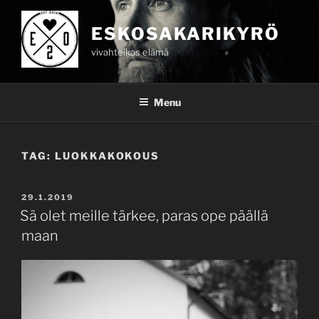
Skip
to
ESKOSAKARIKYRÖ
content
vivahteikas elämä
Menu
TAG:
LUOKKAKOKOUS
POSTED
29.1.2019
ON
Sä olet meille tärkee, paras ope päällä
maan