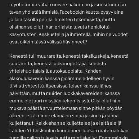
myöhemmin vähän universaalimman ja suositumman
tavan yhdistää ihmisiä. Facebookin kautta pysyy aina
jollain tasolla perillä ihmisten tekemisistä, mutta
olisihan se ollut ihan erilaista tavata henkilöitä
kasvotusten. Keskustella ja ihmetellä, mihin ne vuodet
ovat oikein tässä välissä hävinneet?
Kenestä tuli muurareita, kenestä taksikuskeja, kenestä
suutareita, kenestä luokanopettajia, kenestä
yhteishuoltajaisiä, autokauppiaita. Kahden
alakoulukaverin kanssa pidämme edelleen hyvin
tiiviisti yhteyttä. Itseasissa toisen kanssa lähes
päivittäin, mutta muiden luokkakavereideni kanssa
emme ole juuri missään tekemisissä. Olisi ollut niin
mukava päästä arvuuttelemaan sinne pitkän pöydän
ääreen, että minne elämä on sinua ja sinua ja sinua
kuljettanut. Kaikkiahan se kuljettelee ja ei sitä siellä
Lahden Yhteiskoulun kuudennen luokan matematiikan
tunnilla paljon tulevaisuutta mietiskellyt. Enemmänkin