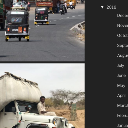
2018
Dece
Nove
Octob
Sept
Augus
July
June
May
April
Marc
Febru
Janua