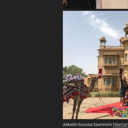
Jakelin tuossa taannoin
hieman