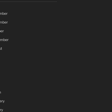
mber
mber
er
ember
t
h
ary
ry