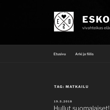
Skip
to
content
ESKO
vivahteikas el
Etusivu
Arki ja fiilis
TAG:
MATKAILU
POSTED
19.5.2018
ON
Hullut suomalaiset!