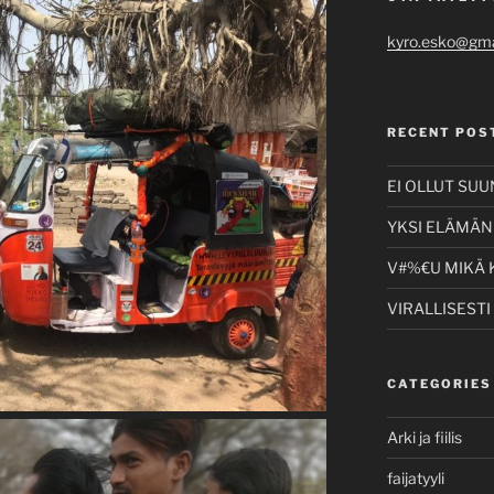
kyro.esko@gma
RECENT POS
EI OLLUT SU
YKSI ELÄMÄNI
V#%€U MIKÄ 
VIRALLISESTI
CATEGORIES
Arki ja fiilis
faijatyyli