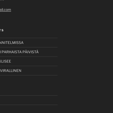
il.com
TS
UNNITELMISSA
 PARHAISTA PÄIVISTÄ
KLISEE
 VIRALLINEN