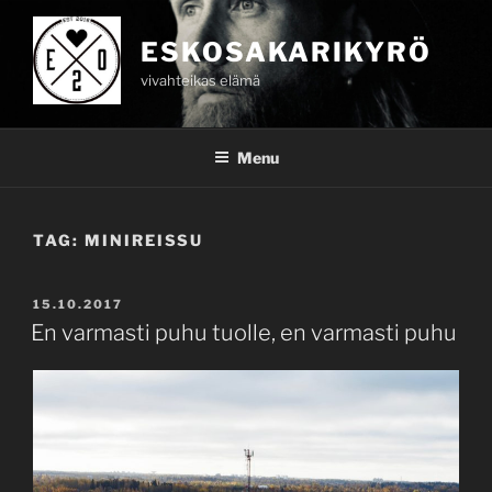
Skip
to
ESKOSAKARIKYRÖ
content
vivahteikas elämä
Menu
TAG:
MINIREISSU
POSTED
15.10.2017
ON
En varmasti puhu tuolle, en varmasti puhu