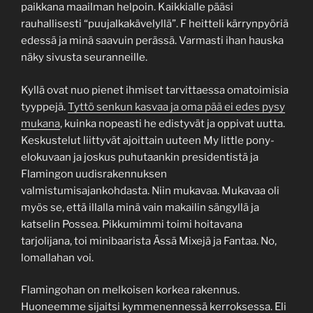
paikkana maailman helpoin. Kaikkialle pääsi
rauhallisesti “puujalkakävelyllä”. F heitteli kärrynpyöriä
edessä ja minä saavuin perässä. Varmasti ihan hauska
näky sivusta seuranneille.
Kyllä ovat nuo pienet ihmiset tarvittaessa omatoimisia
tyyppejä.
Tyttö senkun kasvaa ja oma pää ei edes pysy
mukana
, kuinka nopeasti he edistyvät ja oppivat uutta.
Keskustelut liittyvät ajoittain uuteen My little pony-
elokuvaan ja joskus puhutaankin presidentistä ja
Flamingon uudisrakennuksen
valmistumisajankohdasta. Niin mukavaa. Mukavaa oli
myös se, että illalla minä vain makailin sängyllä ja
katselin Possea. Pikkumimmi toimi hoitavana
tarjolijana, toi minibaarista Ässä Mixejä ja Fantaa. No,
lomallahan voi.
Flamingohan on melkoisen korkea rakennus.
Huoneemme sijaitsi kymmenennessä kerroksessa. Eli