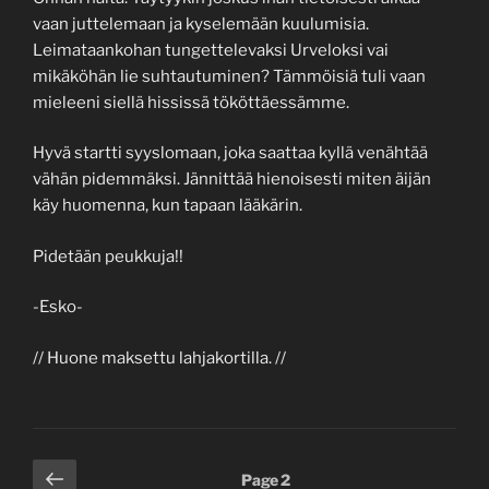
vaan juttelemaan ja kyselemään kuulumisia.
Leimataankohan tungettelevaksi Urveloksi vai
mikäköhän lie suhtautuminen? Tämmöisiä tuli vaan
mieleeni siellä hississä tököttäessämme.
Hyvä startti syyslomaan, joka saattaa kyllä venähtää
vähän pidemmäksi. Jännittää hienoisesti miten äijän
käy huomenna, kun tapaan lääkärin.
Pidetään peukkuja!!
-Esko-
// Huone maksettu lahjakortilla. //
Posts
Previous
Page
2