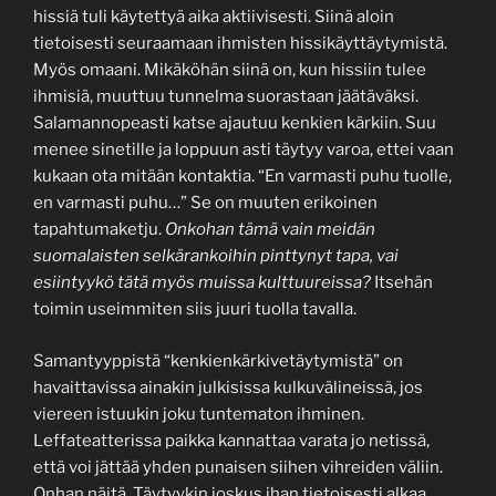
hissiä tuli käytettyä aika aktiivisesti. Siinä aloin
tietoisesti seuraamaan ihmisten hissikäyttäytymistä.
Myös omaani. Mikäköhän siinä on, kun hissiin tulee
ihmisiä, muuttuu tunnelma suorastaan jäätäväksi.
Salamannopeasti katse ajautuu kenkien kärkiin. Suu
menee sinetille ja loppuun asti täytyy varoa, ettei vaan
kukaan ota mitään kontaktia. “En varmasti puhu tuolle,
en varmasti puhu…” Se on muuten erikoinen
tapahtumaketju.
Onkohan tämä vain meidän
suomalaisten selkärankoihin pinttynyt tapa, vai
esiintyykö tätä myös muissa kulttuureissa?
Itsehän
toimin useimmiten siis juuri tuolla tavalla.
Samantyyppistä “kenkienkärkivetäytymistä” on
havaittavissa ainakin julkisissa kulkuvälineissä, jos
viereen istuukin joku tuntematon ihminen.
Leffateatterissa paikka kannattaa varata jo netissä,
että voi jättää yhden punaisen siihen vihreiden väliin.
Onhan näitä. Täytyykin joskus ihan tietoisesti alkaa