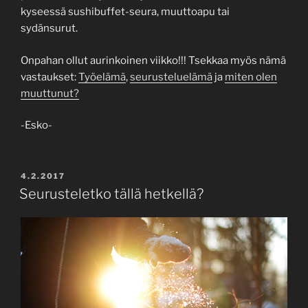
kyseessä sushibuffet-seura, muuttoapu tai
sydänsurut.
Onpahan ollut aurinkoinen viikko!!! Tsekkaa myös nämä
vastaukset:
Työelämä
,
seurusteluelämä
ja
miten olen
muuttunut?
-Esko-
POSTED
4.2.2017
ON
Seurusteletko tällä hetkellä?