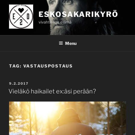
Skip
to
ESKOSAKARIKYRÖ
content
vivahteikas elämä
Menu
TAG:
VASTAUSPOSTAUS
POSTED
9.2.2017
ON
Vieläkö haikailet ex:äsi perään?