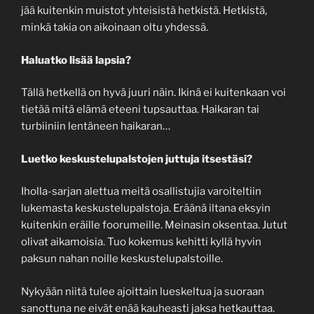
jää kuitenkin muistot yhteisistä hetkistä. Hetkistä,
minkä takia on aikoinaan oltu yhdessä.
Haluatko lisää lapsia?
Tällä hetkellä on hyvä juuri näin. Ikinä ei kuitenkaan voi
tietää mitä elämä eteeni tupsauttaa. Haikaran tai
turbiiniin lentäneen haikaran…
Luetko keskustelupalstojen juttuja itsestäsi?
Iholla-sarjan alettua meitä osallistujia varoiteltiin
lukemasta keskustelupalstoja. Eräänä iltana eksyin
kuitenkin eräille foorumeille. Meinasin oksentaa. Jutut
olivat aikamoisia. Tuo kokemus kehitti kyllä hyvin
paksun nahan noille keskustelupalstoille.
Nykyään niitä tulee ajoittain lueskeltua ja suoraan
sanottuna ne eivät enää kauheasti jaksa hetkauttaa.