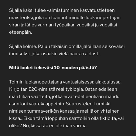
Sijalla kaksi tulee valmistuminen kasvatustieteen
maisteriksi, joka on taannut minulle luokanopettajan
viran ja lähes varman työpaikan vuosiksi ja vuosiksi
eteenpäin.
Sijalla kolme. Paluu takaisin omilla jaloillaan seisovaksi
ihmiseksi, joka osaakin vielä nauraa aidosti.
Mitä luulet tekeväsi 10-vuoden päästä?
Toimin luokanopettajana vantaalaisessa alakoulussa.
Kirjoitan E2O-nimistä realityblogia. Ostan edelleen
ihan liikaa vaatteita, jotka eivät edelleenkään mahdu
asuntoni vaatekaappeihin. Seurustelen Lumikki
nimisen tummaverikön kanssa ja meillä on yhteinen
kissa…Eikun tämä loppuhan saattoikin olla fiktioita, vai
oliko? No, kissasta en ole ihan varma.