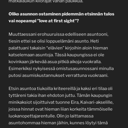
matkalaukun kilorajat vähän paukkua.
Oliko asunnon ostaminen pidemmän etsinnän tulos
vai nopeampi ”love at first sight”?
Muuttaessani erohuuruissa edelliseen asuntooni,
tiesin ettei se olisi loppuelämäni asunto. Heti
palattuani takaisin “elävien” kirjoihin aloin hieman
katselemaan asuntoja. Tässä kaupungissa ei ole
kovinkaan järkevää asua pitkiä aikoja vuokralla.
Esimerkiksi nykyisessä omistusasunnossani minulla
putosi asumiskustannukset verrattuna vuokraani.
Etsin asuntoa tiukoilla kriteereillä ja kaksi eri tilaa oli
tyttäreni takia ihan ehdoton juttu. Tämän kaupungin
minikaksiot sijoittuivat tuonne Eira, Kaivari-akselille,
joissa hinnat ovat hieman liian korkeita tämmöiselle
luokanopettajarentulle. Olin jo laittamassa
asuntohommaa hieman jäihin, kunnes löytyi tämä