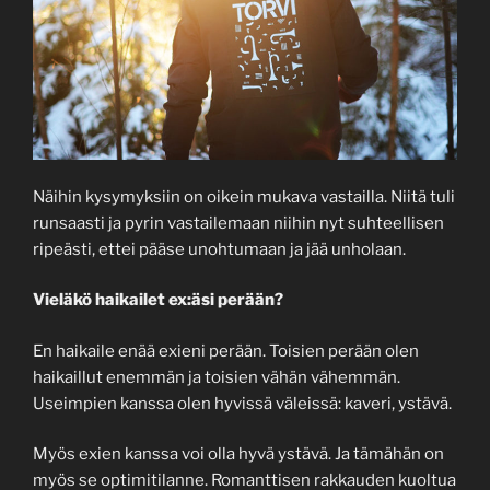
Näihin kysymyksiin on oikein mukava vastailla. Niitä tuli
runsaasti ja pyrin vastailemaan niihin nyt suhteellisen
ripeästi, ettei pääse unohtumaan ja jää unholaan.
Vieläkö haikailet ex:äsi perään?
En haikaile enää exieni perään. Toisien perään olen
haikaillut enemmän ja toisien vähän vähemmän.
Useimpien kanssa olen hyvissä väleissä: kaveri, ystävä.
Myös exien kanssa voi olla hyvä ystävä. Ja tämähän on
myös se optimitilanne. Romanttisen rakkauden kuoltua