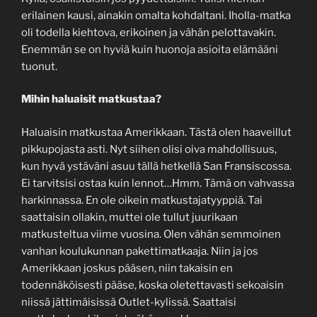
erilainen kausi, ainakin omalta kohdaltani. Iholla-matka
oli todella kiehtova, erikoinen ja vähän pelottavakin.
Enemmän se on hyviä kuin huonoja asioita elämääni
tuonut.
Mihin haluaisit matkustaa?
Haluaisin matkustaa Amerikkaan. Tästä olen haaveillut
pikkupojasta asti. Nyt siihen olisi oiva mahdollisuus,
kun hyvä ystäväni asuu tällä hetkellä San Fransiscossa.
Ei tarvitsisi ostaa kuin lennot…Hmm. Tämä on vahvassa
harkinnassa. En ole oikein matkustajatyyppiä. Tai
saattaisin ollakin, muttei ole tullut juurikaan
matkusteltua viime vuosina. Olen vähän semmoinen
vanhan koulukunnan pakettimatkaaja. Niin ja jos
Amerikkaan joskus pääsen, niin takaisin en
todennäköisesti pääse, koska oletettavasti sekoaisin
niissä jättimäisissä Outlet-kylissä. Saattaisi