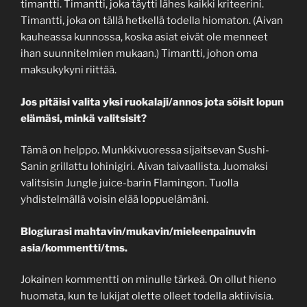
timantti. Timantti, joka täytti lähes kaikki kriteerini.
Timantti, joka on tällä hetkellä todella hiomaton. (Aivan
kauheassa kunnossa, koska asiat eivät ole menneet
ihan suunnitelmien mukaan.) Timantti, johon oma
maksukykyni riittää.
Jos pitäisi valita yksi ruokalaji/annos jota söisit lopun
elämäsi, minkä valitsisit?
Tämä on helppo. Munkkivuoressa sijaitsevan Sushi-
Sanin grillattu lohinigiri. Aivan taivaallista. Juomaksi
valitsisin Jungle juice-barin Flamingon. Tuolla
yhdistelmällä voisin elää loppuelämäni.
Blogiurasi mahtavin/mukavin/mieleenpainuvin
asia/kommentti/tms.
Jokainen kommentti on minulle tärkeä. On ollut hieno
huomata, kun te lukijat olette olleet todella aktiivisia.