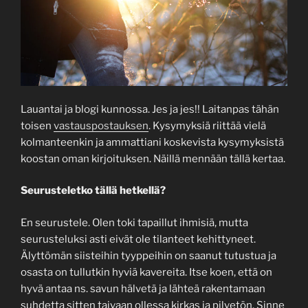
Lauantai ja blogi kunnossa. Jes ja jes!! Laitanpas tähän
toisen
vastauspostauksen
. Kysymyksiä riittää vielä
kolmanteenkin ja ammattiani koskevista kysymyksistä
koostan oman kirjoituksen. Näillä mennään tällä kertaa.
Seurusteletko tällä hetkellä?
En seurustele. Olen toki tapaillut ihmisiä, mutta
seurusteluksi asti eivät ole tilanteet kehittyneet.
Älyttömän siisteihin tyyppeihin on saanut tutustua ja
osasta on tullutkin hyviä kavereita. Itse koen, että on
hyvä antaa ns. savun hälvetä ja lähteä rakentamaan
suhdetta sitten taivaan ollessa kirkas ja pilvetön. Sinne