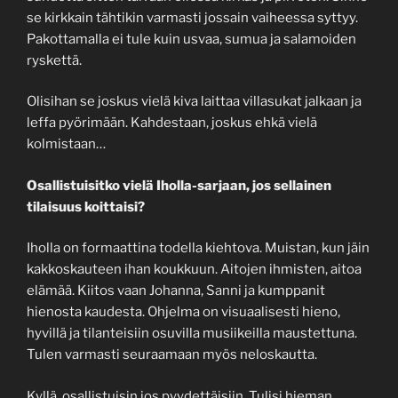
se kirkkain tähtikin varmasti jossain vaiheessa syttyy.
Pakottamalla ei tule kuin usvaa, sumua ja salamoiden
ryskettä.
Olisihan se joskus vielä kiva laittaa villasukat jalkaan ja
leffa pyörimään. Kahdestaan, joskus ehkä vielä
kolmistaan…
Osallistuisitko vielä Iholla-sarjaan, jos sellainen
tilaisuus koittaisi?
Iholla on formaattina todella kiehtova. Muistan, kun jäin
kakkoskauteen ihan koukkuun. Aitojen ihmisten, aitoa
elämää. Kiitos vaan Johanna, Sanni ja kumppanit
hienosta kaudesta. Ohjelma on visuaalisesti hieno,
hyvillä ja tilanteisiin osuvilla musiikeilla maustettuna.
Tulen varmasti seuraamaan myös neloskautta.
Kyllä, osallistuisin jos pyydettäisiin. Tulisi hieman