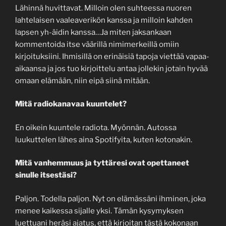
Lähinnä huvittavat. Milloin olen suhteessa nuoren
lahtelaisen vaaleaverikön kanssa ja milloin kahden
lapsen yh-äidin kanssa…Ja miten jaksankaan
kommentoida itse väärillä nimimerkeillä omiin
kirjoituksiini. Ihmisillä on erinäisiä tapoja viettää vapaa-
aikaansa ja jos tuo kirjoittelu antaa jollekin jotain hyvää
omaan elämään, niin eipä siinä mitään.
Mitä radiokanavaa kuuntelet?
En oikein kuuntele radiota. Myönnän. Autossa
luukuttelen lähes aina Spotifyita, kuten kotonakin.
Mitä vanhemmuus ja tyttäresi ovat opettaneet
sinulle itsestäsi?
Paljon. Todella paljon. Nyt on elämässäni ihminen, joka
menee kaikessa sijalle yksi. Tämän kysymyksen
luettuani heräsi ajatus, että kirjoitan tästä kokonaan