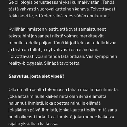
Se oli blogia perustaessani yksi kulmakivistäni. Tehdä
tästä vahvasti vuorovaikutteinen kanava. Toivottavasti
tekin koette, että olen siinä edes vähän onnistunut.
Kyllähän ihmisten viestit, että ovat samaistuneet
teksteihini ja saaneet niistä voimaa merkitsevät
minulle todella paljon. Tämä kirjoittelu on todella kivaa
ja tästä on tullut jo nyt vahvasti osa elämääni.
Toivottavasti voisin tehdä tätä pitkään. Viisikymppinen
reality-bloggaaja. Siinäpä tavoitetta.
Saavutus, josta olet ylpeä?
Olla omalta osalta tekemässä tähän maailmaan ihmistä,
joka antaa minulle kaiken mitä olen ikinä elämältä
halunnut. Ihmistä, joka opettaa minulle elämää
jokaikinen päivä. Ihmistä, jonka kautta tiedän mitä sana
huoli oikeasti tarkoittaa. Ihmistä, joka menee kaikessa
sijalle yksi. Ihan kaikessa.