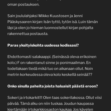
oman postauksen.
Sain joululahjaksi Mikko Kuustosen ja Jenni
Pääskysaaren kirjan: Isän tyttö, tytön isä. Luin tämän
läpi ja olen jo hieman luonnostellut kirjan pohjalta
rakennettua postausta.
Paras yksityiskohta uudessa kodissasi?
Ehdottomasti salakaappi. (Seinässä oleva erikoinen
kolo.) F on rakentanut sinne jo ponimaailman. En
todellakaan tiedä mikä tuo on aikanaan ollut. Noin
metrin korkeudessa oleva kolo keskellä seinää??
Onko sinulla paheita joista haluaisit päästä eroon?
Sokeri ja irtokarkit!!! Olen taas sokerilakossa. Ollut viisi
päivää. Tämä alku on niin tuskaa. Joudun kaupassa
kiertämään irtokarkkiosaston kaukaa. Jos kävelen