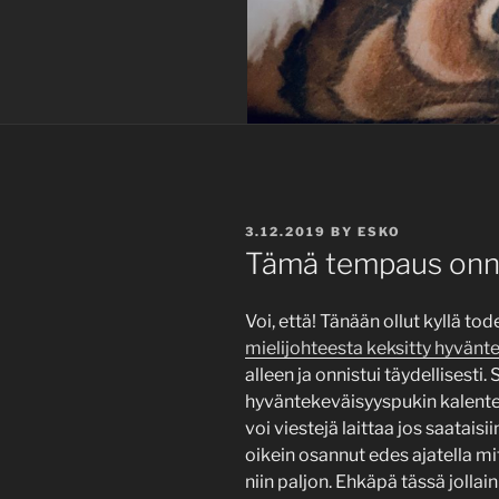
POSTED
3.12.2019
BY
ESKO
ON
Tämä tempaus onnis
Voi, että! Tänään ollut kyllä tod
mielijohteesta keksitty hyvänt
alleen ja onnistui täydellisesti.
hyväntekeväisyyspukin kalenteri
voi viestejä laittaa jos saatais
oikein osannut edes ajatella mit
niin paljon. Ehkäpä tässä jolla