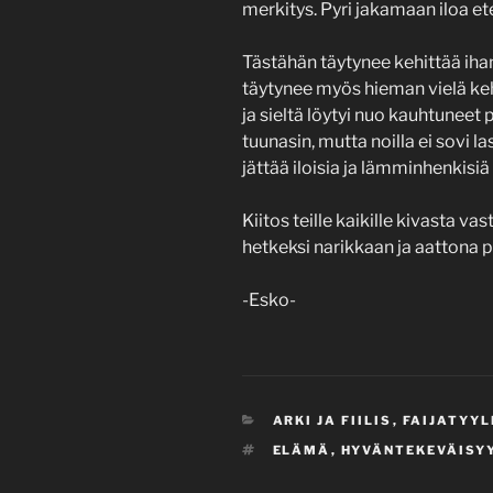
merkitys. Pyri jakamaan iloa et
Tästähän täytynee kehittää ihan
täytynee myös hieman vielä ke
ja sieltä löytyi nuo kauhtuneet
tuunasin, mutta noilla ei sovi 
jättää iloisia ja lämminhenkisiä
Kiitos teille kaikille kivasta v
hetkeksi narikkaan ja aattona p
-Esko-
CATEGORIES
ARKI JA FIILIS
,
FAIJATYYL
TAGS
ELÄMÄ
,
HYVÄNTEKEVÄISY