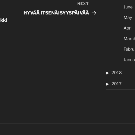
NEXT
Next
June
Post
HYVÄÄ ITSENÄISYYSPÄIVÄÄ
May
kki
April
Marc
Febru
Janua
2018
2017