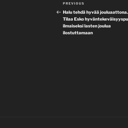
Post
Previous
PREVIOUS
navigation
Post
Halu tehdä hyvää jouluaattona.
Tilaa Esko hyväntekeväisyyspu
ilmaiseksi lasten joulua
ilostuttamaan