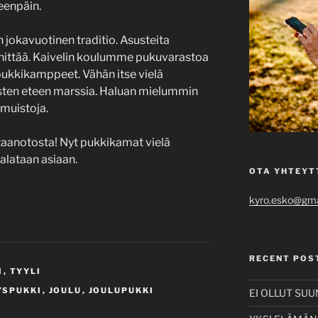
eenpäin.
 jokavuotinen traditio. Asusteita
hittää. Kaivelin koulumme pukuvarastoa
 pukkikamppeet. Vähän itse vielä
lasten eteen marssia. Haluan mielummin
 muistoja.
astaanotosta! Nyt pukkikamat vielä
alataan asiaan.
OTA YHTEYT
kyro.esko@gma
RECENT POS
I
,
TYYLI
YSPUKKI
,
JOULU
,
JOULUPUKKI
EI OLLUT SU