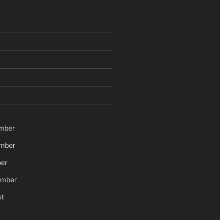
mber
mber
er
ember
t