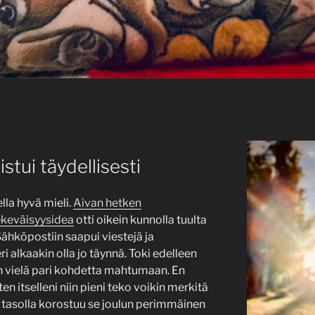
tui täydellisesti
ella hyvä mieli.
Aivan hetken
ekeväisyysidea
otti oikein kunnolla tuulta
 Sähköpostiin saapui viestejä ja
 alkaakin olla jo täynnä. Toki edelleen
iin vielä pari kohdetta mahtumaan. En
en itselleni niin pieni teko voikin merkitä
in tasolla korostuu se joulun perimmäinen