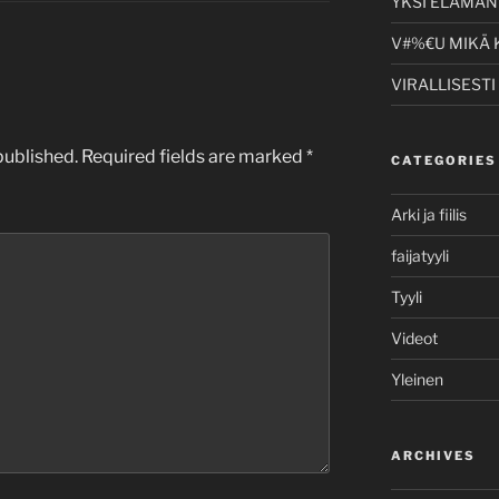
YKSI ELÄMÄNI
V#%€U MIKÄ 
VIRALLISESTI
published.
Required fields are marked
*
CATEGORIES
Arki ja fiilis
faijatyyli
Tyyli
Videot
Yleinen
ARCHIVES