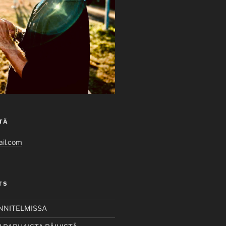
TÄ
il.com
TS
UNNITELMISSA