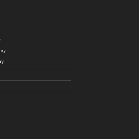
h
ary
ry