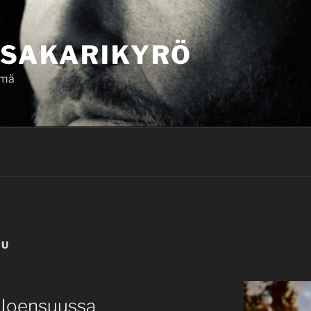
SAKARIKYRÖ
ämä
LU
t Joensuussa