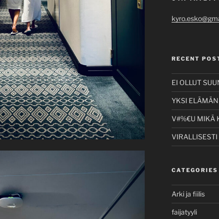
kyro.esko@gma
RECENT POS
EI OLLUT SU
YKSI ELÄMÄNI
V#%€U MIKÄ 
VIRALLISESTI
CATEGORIES
Arki ja fiilis
faijatyyli