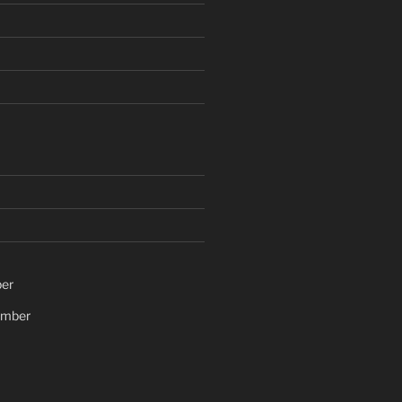
er
ember