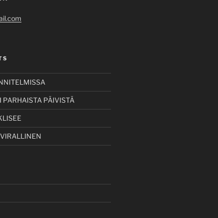
il.com
TS
UNNITELMISSA
 PARHAISTA PÄIVISTÄ
KLISEE
 VIRALLINEN