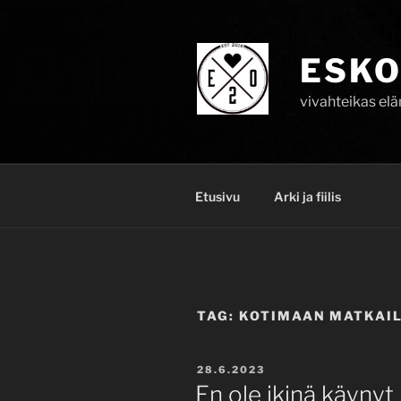
Skip
to
content
ESKO
vivahteikas el
Etusivu
Arki ja fiilis
TAG:
KOTIMAAN MATKAI
POSTED
28.6.2023
ON
En ole ikinä käyny