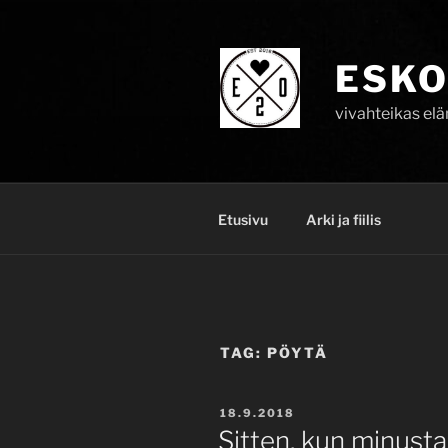
Skip
to
content
ESKO
vivahteikas el
Etusivu
Arki ja fiilis
TAG:
PÖYTÄ
POSTED
18.9.2018
ON
Sitten, kun minusta