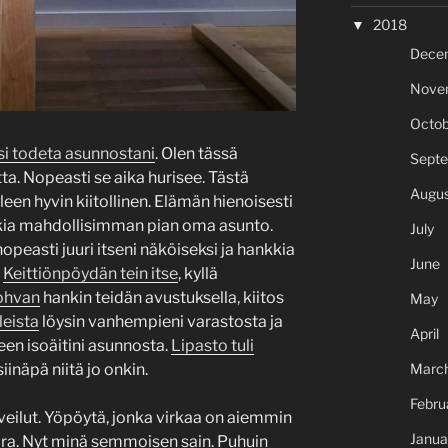
2018
Dece
Nove
Octob
si todeta asunnostani
. Olen tässä
Sept
ta. Nopeasti se aika hurisee. Tästä
Augus
en hyvin kiitollinen. Elämän hienoisesti
kkia mahdollisimman pian oma asunto.
July
nopeasti juuri itseni näköiseksi ja hankkia
June
.
Keittiönpöydän tein itse
, kyllä
ohvan
hankin teidän avustuksella, kiitos
May
leista
löysin vanhempieni varastosta ja
April
en isoäitini asunnosta.
Lipasto tuli
siinäpä niitä jo onkin.
Marc
Febru
veilut. Yöpöytä, jonka virkaa on aiemmin
Janua
ara. Nyt minä semmoisen sain. Puhuin