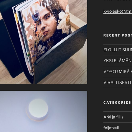
kyro.esko@gma
RECENT POS
EI OLLUT SU
YKSI ELÄMÄNI
V#%€U MIKÄ 
VIRALLISESTI
CATEGORIES
Arki ja fiilis
faijatyyli