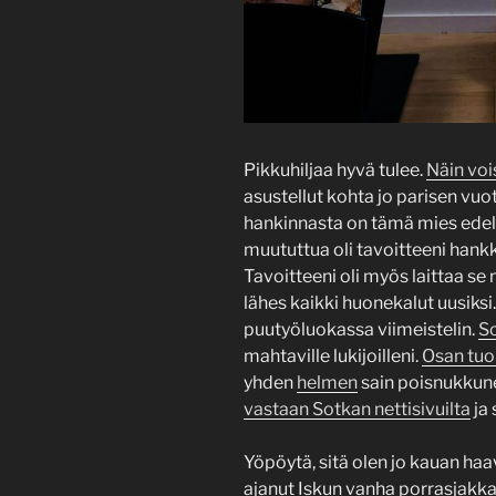
Pikkuhiljaa hyvä tulee.
Näin voi
asustellut kohta jo parisen vuot
hankinnasta on tämä mies edelle
muututtua oli tavoitteeni han
Tavoitteeni oli myös laittaa se 
lähes kaikki huonekalut uusiksi
puutyöluokassa viimeistelin.
S
mahtaville lukijoilleni.
Osan tuo
yhden
helmen
sain poisnukkune
vastaan Sotkan nettisivuilta
ja 
Yöpöytä, sitä olen jo kauan haa
ajanut Iskun vanha porrasjakk