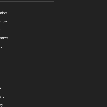
mber
mber
er
ember
t
h
ary
ry