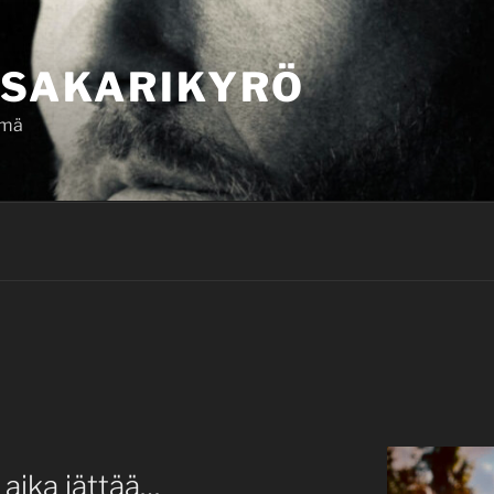
SAKARIKYRÖ
ämä
 aika jättää…