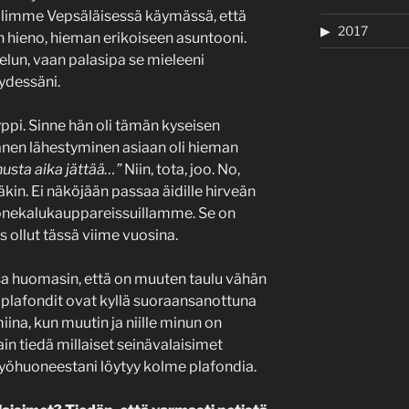
n olimme Vepsäläisessä käymässä, että
2017
en hieno, hieman erikoiseen asuntooni.
elun, vaan palasipa se mieleeni
ydessäni.
yppi. Sinne hän oli tämän kyseisen
änen lähestyminen asiaan oli hieman
nusta aika jättää…”
Niin, tota, joo. No,
kin. Ei näköjään passaa äidille hirveän
onekalukauppareissuillamme. Se on
s ollut tässä viime vuosina.
a huomasin, että on muuten taulu vähän
t plafondit ovat kyllä suoraansanottuna
miina, kun muutin ja niille minun on
ain tiedä millaiset seinävalaisimet
yöhuoneestani löytyy kolme plafondia.