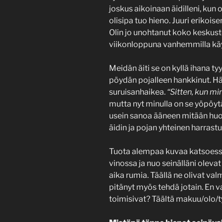
joskus aikoinaan äidilleni, ku
olisipa tuo hieno. Juuri erikois
Olin jo unohtanut koko keskust
viikonloppuna vanhemmilla kä
Meidän äiti se on kyllä ihana ty
pöydän pojalleen hankkinut. H
suruisanhaikea.
“Sitten, kun mi
mutta nyt minulla on se yöpöytä
usein sanoa ääneen mitään hu
äidin ja pojan yhteinen harrastu
Tuota alempaa kuvaa katsoess
vinossa ja nuo seinälläni oleva
aika rumia. Täällä ne olivat val
pitänyt myös tehdä jotain. En v
toimisivat? Täältä makuu/olo/t