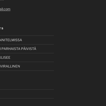
il.com
TS
UNNITELMISSA
 PARHAISTA PÄIVISTÄ
KLISEE
 VIRALLINEN