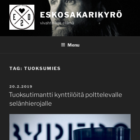
Skip
to
ESKOSAKARIKYRÖ
content
vivahteikas elämä
Menu
TAG:
TUOKSUMIES
POSTED
20.2.2019
ON
Tuoksutimantti kynttilöitä polttelevalle
selänhierojalle