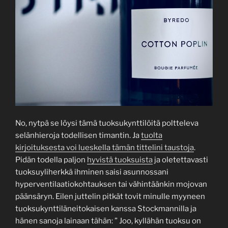
No, nytpä se löysi tämä tuoksukynttilöitä poltteleva
selänhieroja todellisen timantin. Ja
tuolta
kirjoituksesta voi lueskella tämän tittelini taustoja
.
Pidän todella paljon
hyvistä tuoksuista
ja oletettavasti
tuoksuyliherkkä ihminen saisi asunnossani
hyperventilaatiokohtauksen tai vähintäänkin mojovan
päänsäryn. Eilen juttelin pitkät tovit minulle myyneen
tuoksukynttiläneitokaisen kanssa Stockmannilla ja
hänen sanoja lainaan tähän: ” Joo, kyllähän tuoksu on