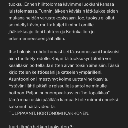
tuoksu. Ennen hiihtolomaa kävimme luokkani kanssa
luistelemassa. Tunnin jälkeen käväisin lätkäukkeleiden
mukana heidän varustekopissaan. Joo, tuoksu ei ollut
se miellyttävin, mutta kuljetti minut omille
jääkiekkoajoilleni Lahteen ja Kerinkallion jo
edesmenneeseen jäähalliin.
Itse haluaisin ehdottomasti, että asunnossani tuoksuisi
aina tuolle Byredolle. Kai, niitä tuoksukynttilöitä voi
kesälläkin poltella. Ja sitten aivan toisiin aiheisiin. Tässä
kirjoittelen keittiössäni ja katselen ympärilleni.
Asuntooni on ilmestynyt kolme uutta viherkasvia.
Ystäväni lähti pitkälle reissulle ja antoi ne minulle
hoitoon. Paljon huonompaa kasvien “hoitopaikkaa”
tämä maa tuskin päällään kantaa. Ei ole mimmi onneksi
katsonut näitä videoita.
TULPPAANIT.
HORTONOMI KAKKONEN.
Juuri tämän hetken tuoksutop 3: