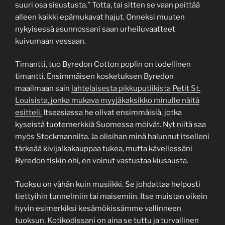
suuri osa sisustusta.” Totta, tai sitten se vaan peittää
alleen kaikki epämukavat hajut. Onneksi muuten
nykyisessä asunnossani saan urheiluvaatteet
kuivumaan vessaan.
Timantti, tuo Byredon Cotton poplin on todellinen
timantti. Ensimmäisen kosketuksen Byredon
maailmaan sain
lahtelaisesta pikkuputiikista Petit St.
Louisista, jonka mukava myyjäkaksikko minulle näitä
esitteli.
Itseasiassa he olivat ensimmäisiä, jotka
kyseistä tuotemerkkiä Suomessa möivät. Nyt niitä saa
myös Stockmannilta. Ja olisihan minä halunnut itselleni
tärkeää kivijalkakauppaa tukea, mutta kävellessäni
Byredon tiskin ohi, en voinut vastustaa kiusausta.
Tuoksu on vähän kuin musiikki. Se johdattaa helposti
tiettyihin tunnelmiin tai maisemiin. Itse muistan oikein
hyvin esimerkiksi kesämökissämme vallinneen
tuoksun. Kotikodissani on aina se tuttu ja turvallinen