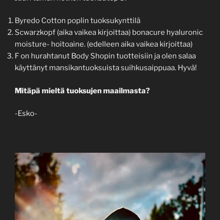
Byredo Cotton poplin tuoksukynttilä
Scwarzkopf (aika vaikea kirjoittaa) bonacure hyaluronic
moisture- hoitoaine. (edelleen aika vaikea kirjoittaa)
F on hurahtanut Body Shopin tuotteisiin ja olen salaa
käyttänyt mansikantuoksuista suihkusaippuaa. Hyvä!
Mitäpä mieltä tuoksujen maailmasta?
-Esko-