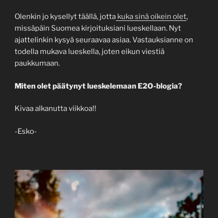
Olenkin jo kysellyt täällä, jotta
kuka sinä oikein olet
,
missäpäin Suomea kirjoituksiani lueskellaan. Nyt
ajattelinkin kysyä seuraavaa asiaa. Vastauksianne on
todella mukava lueskella, joten eikun viestiä
paukkumaan.
Miten olet päätynyt lueskelemaan E2O-blogia?
Kivaa alkanutta viikkoa!!
-Esko-