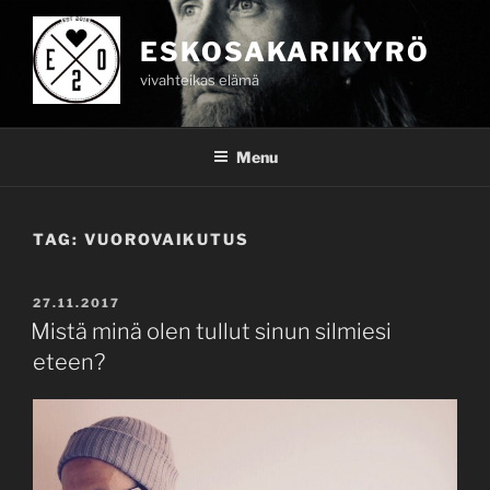
Skip
to
ESKOSAKARIKYRÖ
content
vivahteikas elämä
Menu
TAG:
VUOROVAIKUTUS
POSTED
27.11.2017
ON
Mistä minä olen tullut sinun silmiesi
eteen?