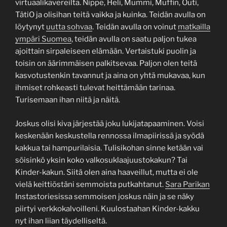
virtuaalikavereilta. Nippe, Heli, Mummi, Muffin, Outi,
TätiO ja olisihan teitä vaikka ja kuinka. Teidän avulla on
löytynyt
uutta sohvaa
. Teidän avulla on voinut
matkailla
ympäri Suomea
, teidän avulla on saatu paljon tukea
ajoittain sirpaleiseen elämään. Vertaistuki puolin ja
toisin on äärimmäisen palkitsevaa. Paljon olen teitä
kasvotustenkin tavannut ja aina on yhtä mukavaa, kun
ihmiset rohkeasti tulevat heittämään tarinaa.
Turisemaan ihan niitä ja näitä.
Joskus olisi kiva järjestää joku lukijatapaaminen. Voisi
keskenään keskustella rennossa ilmapiirissä ja syödä
kakkua tai hampurilaisia. Tulisikohan sinne ketään vai
söisinkö yksin koko valkosuklaajuustokakun? Tai
Kinder-kakun. Siitä olen aina haaveillut, mutta ei ole
vielä keittiöstäni semmoista putkahtanut.
Sara Parikan
Instastoriesissa semmoisen joskus näin ja se näky
piirtyi verkkokalvoilleni. Kuulostaahan Kinder-kakku
nyt ihan liian täydelliseltä.