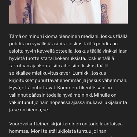
Tämä on minun ikioma pienoinen mediani. Joskus täällä
pohditaan syvällisiä asioita, joskus täällä pohditaan
asioita hyvin kevyellä otteella. Joskus täällä vinkkaillaan
hyvistä tuotteista tai kokemuksista. Joskus täällä
tartutaan ajankohtaisiin aiheisiin. Joskus täällä
seikkailee mielikuvituskaveri Lumikki. Joskus
kirjoitukset puhuttavat enemmän ja joskus vähemmän.
Hyvä, että puhuttavat. Kommenttikentässäni on
vallinnut pääosin todella hyvä meininki. Minulle on
vakiintunut jo näin nopeassa ajassa mukava lukijakunta
ja se on hienoa, se.
Vuorovaikutteinen kirjoittaminen on todella antoisaa
hommaa. Moni teistä lukijoista tuntuu jo ihan