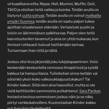
virtuaalikavereilta. Nippe, Heli, Mummi, Muffin, Outi,
TätiO ja olisihan teitä vaikka ja kuinka. Teidän avulla on
löytynyt
uutta sohvaa
. Teidän avulla on voinut
matkailla
ympäri Suomea
, teidän avulla on saatu paljon tukea
ajoittain sirpaleiseen elämään. Vertaistuki puolin ja
toisin on äärimmäisen palkitsevaa. Paljon olen teitä
kasvotustenkin tavannut ja aina on yhtä mukavaa, kun
ihmiset rohkeasti tulevat heittämään tarinaa.
Turisemaan ihan niitä ja näitä.
Joskus olisi kiva järjestää joku lukijatapaaminen. Voisi
keskenään keskustella rennossa ilmapiirissä ja syödä
kakkua tai hampurilaisia. Tulisikohan sinne ketään vai
söisinkö yksin koko valkosuklaajuustokakun? Tai
Kinder-kakun. Siitä olen aina haaveillut, mutta ei ole
vielä keittiöstäni semmoista putkahtanut.
Sara Parikan
Instastoriesissa semmoisen joskus näin ja se näky
piirtyi verkkokalvoilleni. Kuulostaahan Kinder-kakku
nyt ihan liian täydelliseltä.