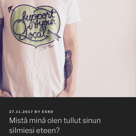
POSTED
27.11.2017
BY
ESKO
ON
Mistä minä olen tullut sinun
silmiesi eteen?