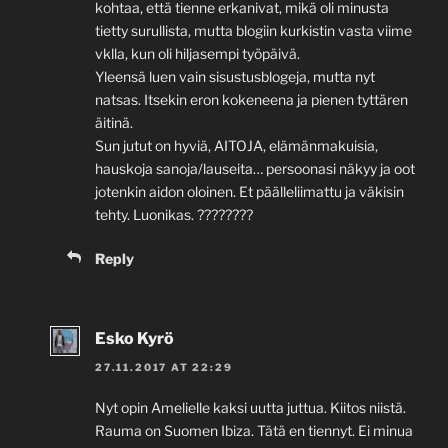
kohtaa, että tienne erkanivat, mikä oli minusta
tietty surullista, mutta blogiin kurkistin vasta viime
vklla, kun oli hiljasempi työpäivä.
Yleensä luen vain sisustusblogeja, mutta nyt
natsas. Itsekin eron kokeneena ja pienen tyttären
äitinä.
Sun jutut on hyviä, AITOJA, elämänmakuisia,
hauskoja sanoja/lauseita… persoonasi näkyy ja oot
jotenkin aidon oloinen. Et päälleliimattu ja väkisin
tehty. Luonikas. ????????
Reply
Esko Kyrö
27.11.2017 AT 22:29
Nyt opin Amelielle kaksi uutta juttua. Kiitos niistä.
Rauma on Suomen Ibiza. Tätä en tiennyt. Ei minua