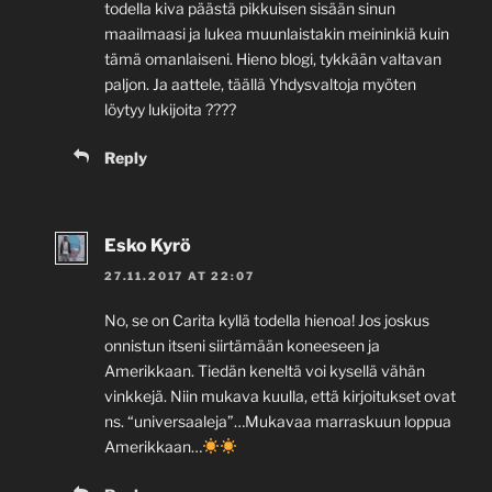
todella kiva päästä pikkuisen sisään sinun
maailmaasi ja lukea muunlaistakin meininkiä kuin
tämä omanlaiseni. Hieno blogi, tykkään valtavan
paljon. Ja aattele, täällä Yhdysvaltoja myöten
löytyy lukijoita ????
Reply
Esko Kyrö
27.11.2017 AT 22:07
No, se on Carita kyllä todella hienoa! Jos joskus
onnistun itseni siirtämään koneeseen ja
Amerikkaan. Tiedän keneltä voi kysellä vähän
vinkkejä. Niin mukava kuulla, että kirjoitukset ovat
ns. “universaaleja”…Mukavaa marraskuun loppua
Amerikkaan…