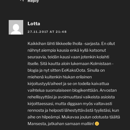
Reply
Lotta
27.11.2017 AT 21:48
Kaikkihan lähti liikkeelle Iholla -sarjasta. En ollut
nähnyt aiempia kausia enkä kyllä katsonut
seuraavia, teidän kausi vaan jotenkin kolahti
itselle. Sitä kautta aloin lukemaan Kolmistaan -
blogia ja nyt sitten EeKaksOota. Sinulla on
miehenä kuitenkin hiukan erilainen
kirjoitustyyli/aiheet ja se on todella kaivattua
vaihtelua suomalaiseen blogikenttään. Arvostan
rehellisyyttäsi ja avoimuuttasi vaikeista asioista
kirjoittaessasi, mutta diggaan myös valtavasti
rennosta ja helposti lähestyttävästä tyylistäsi, kun
aihe on hilpeämpi. Mukavaa joulun odotusta täältä
Mansesta, jatkahan samaan malliin!