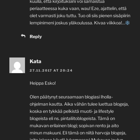
kuulla, että kirjoituksiini voi samaistua
periaatteessa kuka vaan, wau! Eze, ajattelin, että
olet varmasti joku tuttu. Tuo oli siis pienen sisäpiirin
lempinimeni joskus yläkoulussa. Kivaa viikkoa!…
Reply
Kata
27.11.2017 AT 20:24
Heippa Esko!
Olen päätynyt seuraamaan blogiasi Iholla-
ohjelman kautta. Aika vähän tulee luettua blogeja,
koska en tykkää pelkistä muoti- ja lifestyle
blogeista eli ns. pintaliitoblogeista. Tämä on
mukavan erilainen blogi; sopivan rento ja aito
minun makuuni. Eli tämä on niitä harvoja blogeja,
joita jaksaa käydä lukemassa:) Mukavaa joulun