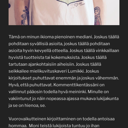
Tämä on minun ikioma pienoinen mediani. Joskus täällä
pohditaan syvällisiä asioita, joskus täällä pohditaan
asioita hyvin kevyellä otteella. Joskus täällä vinkkaillaan
hyvistä tuotteista tai kokemuksista. Joskus täällä
tartutaan ajankohtaisiin aiheisiin. Joskus täällä
seikkailee mielikuvituskaveri Lumikki. Joskus
kirjoitukset puhuttavat enemmän ja joskus vähemmän.
Hyvä, että puhuttavat. Kommenttikentässäni on
vallinnut pääosin todella hyvä meininki. Minulle on
vakiintunut jo näin nopeassa ajassa mukava lukijakunta
ja se on hienoa, se.
Vuorovaikutteinen kirjoittaminen on todella antoisaa
hommaa. Moni teistä lukijoista tuntuu jo ihan