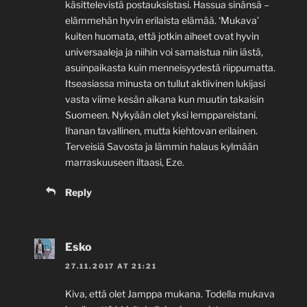
käsittelevistä postauksistasi. Hassua sinänsä –
elämmehän hyvin erilaista elämää. ‘Mukava’
kuiten huomata, että jotkin aiheet ovat hyvin
universaaleja ja niihin voi samaistua niin iästä,
asuinpaikasta kuin menneisyydestä riippumatta.
Itseasiassa minusta on tullut aktiivinen lukijasi
vasta viime kesän aikana kun muutin takaisin
Suomeen. Nykyään olet yksi lemppareistani.
Ihanan tavallinen, mutta kiehtovan erilainen.
Terveisiä Savosta ja lämmin halaus kylmään
marraskuuseen iltaasi, Eze.
Reply
Esko
27.11.2017 AT 21:21
Kiva, että olet Jamppa mukana. Todella mukava