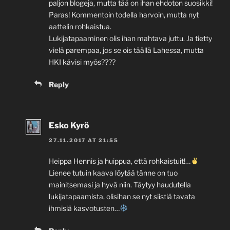
paljon blogeja, mutta tää on ihan ehdoton suosikki!
Paras! Kommentoin todella harvoin, mutta nyt
aattelin rohkaistua.
Lukijatapaaminen olis ihan mahtava juttu. Ja tietty
vielä parempaa, jos se ois täällä Lahessa, mutta
HKI kävisi myös????
Reply
Esko Kyrö
27.11.2017 AT 21:55
Heippa Hennis ja huippua, että rohkaistuit!…
Lienee tutuin kaava löytää tänne on tuo
mainitsemasi ja hyvä niin. Täytyy haudutella
lukijatapaamista, olisihan se nyt siistiä tavata
ihmisiä kasvotusten…