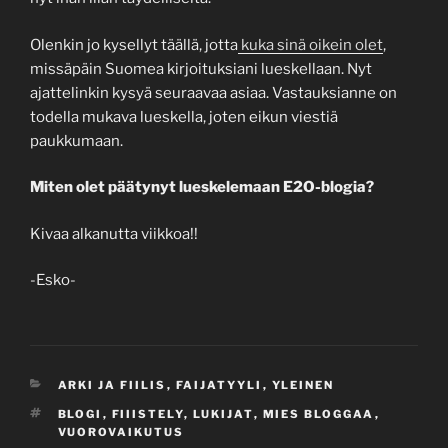
Olenkin jo kysellyt täällä, jotta
kuka sinä oikein olet
,
missäpäin Suomea kirjoituksiani lueskellaan. Nyt
ajattelinkin kysyä seuraavaa asiaa. Vastauksianne on
todella mukava lueskella, joten eikun viestiä
paukkumaan.
Miten olet päätynyt lueskelemaan E2O-blogia?
Kivaa alkanutta viikkoa!!
-Esko-
CATEGORIES
ARKI JA FIILIS
,
FAIJATYYLI
,
YLEINEN
TAGS
BLOGI
,
FIIISTELY
,
LUKIJAT
,
MIES BLOGGAA
,
VUOROVAIKUTUS