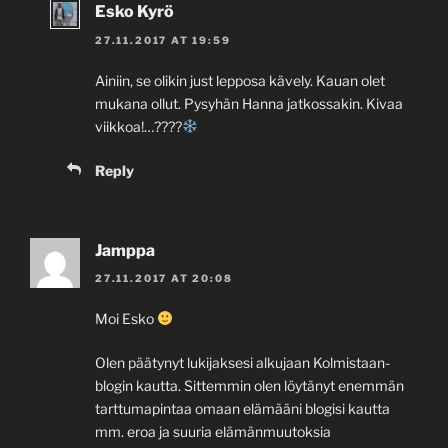
Esko Kyrö
27.11.2017 AT 19:59
Ainiin, se olikin just lepposa kävely. Kauan olet
mukana ollut. Pysyhän Hanna jatkossakin. Kivaa
viikkoa!…????
Reply
Jamppa
27.11.2017 AT 20:08
Moi Esko
Olen päätynyt lukijaksesi alkujaan Kolmistaan-
blogin kautta. Sittemmin olen löytänyt enemmän
tarttumapintaa omaan elämääni blogisi kautta
mm. eroa ja suuria elämänmuutoksia