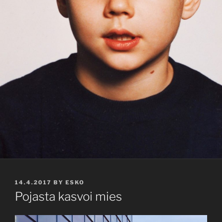
POSTED
14.4.2017
BY
ESKO
ON
Pojasta kasvoi mies