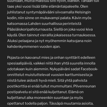
suuntaan, mutta maistuu silti hyvin, liiankin. Tänään tuli
taas yksi vuosi lisää tälle elämäntaipaleelle. Olen
juhlistanut syntymäpäivääni siivoamalla Helsingin
kodin, niin sinne on mukavampi palata. Kävin myös
katsomassa Lahden suurhallissa perinteistä
Pääsiäiskoripalloturnausta. Siellä on joka vuosi kiva
käydä. Olen tainnut vierailla jokaisessa turnauksessa.
Aluksi pelaajana ja nyt myöhemmin katsojana noin
kahdenkymmenen vuoden ajan.
Pojasta on kasvanut mies ja onhan synttärit edelleen
spesiaalipäiviä, vaikkei niitä ihan yhtä suurella innolla
odotakaan kuin aiemmin. Nykypäiväni sadat Facebook-
onnittelut muistuttelevat vuosien karttumisesta ja
niistä tulee aidosti hyvä mieli. Sitä yhtä pahvista
postikorttia ei enää tullut mummultani. Pilvenreunan
postipalvelu ei sitä enää kuljettanut. Elämä on
kuljettanut aika moneenkin suuntaan ja myös
opettanut todella paljon. Tässäpä muutamia asioita,