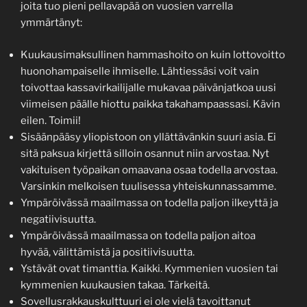
joita tuo pieni pellavapää on vuosien varrella
ymmärtänyt:
Kuukausimaksullinen hammashoito on kuin lottovoitto
huonohampaiselle ihmiselle. Lähtiessäsi voit vain
toivottaa kassavirkailijalle mukavaa päivänjatkoa uusi
viimeisen päälle hiottu paikka takahampaassasi. Kävin
eilen. Toimii!
Sisäänpääsy yliopistoon on yllättävänkin suuri asia. Ei
sitä paksua kirjettä silloin osannut niin arvostaa. Nyt
vakituisen työpaikan omaavana osaa todella arvostaa.
Varsinkin melkoisen tuulisessa yhteiskunnassamme.
Ympäröivässä maailmassa on todella paljon ilkeyttä ja
negatiivisuutta.
Ympäröivässä maailmassa on todella paljon aitoa
hyvää, välittämistä ja positiivisuutta.
Ystävät ovat timanttia. Kaikki. Kymmenien vuosien tai
kymmenien kuukausien takaa. Tärkeitä.
Sovellusrakkauskulttuuri ei ole vielä tavoittanut