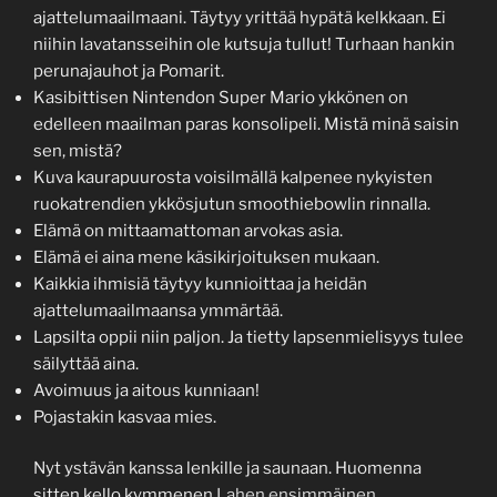
ajattelumaailmaani. Täytyy yrittää hypätä kelkkaan. Ei
niihin lavatansseihin ole kutsuja tullut! Turhaan hankin
perunajauhot ja Pomarit.
Kasibittisen Nintendon Super Mario ykkönen on
edelleen maailman paras konsolipeli. Mistä minä saisin
sen, mistä?
Kuva kaurapuurosta voisilmällä kalpenee nykyisten
ruokatrendien ykkösjutun smoothiebowlin rinnalla.
Elämä on mittaamattoman arvokas asia.
Elämä ei aina mene käsikirjoituksen mukaan.
Kaikkia ihmisiä täytyy kunnioittaa ja heidän
ajattelumaailmaansa ymmärtää.
Lapsilta oppii niin paljon. Ja tietty lapsenmielisyys tulee
säilyttää aina.
Avoimuus ja aitous kunniaan!
Pojastakin kasvaa mies.
Nyt ystävän kanssa lenkille ja saunaan. Huomenna
sitten kello kymmenen
Lahen ensimmäinen