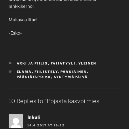
lenkkikerho
!
Mukavaa iltaa!!
-Esko-
CATEGORIES
ARKI JA FIILIS
,
FAIJATYYLI
,
YLEINEN
TAGS
ELÄMÄ
,
FIILISTELY
,
PÄÄSIÄINEN
,
PÄÄSIÄISPOIKA
,
SYNTYMÄPÄIVÄ
10 Replies to “Pojasta kasvoi mies”
Inkuli
14.4.2017 AT 19:22