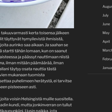
Augus
July
June
n takuuvarmasti kerta toisensa jälkeen
May
it täyttyvät hymyilevistä ihmisistä,
April
 joita aurinko saa aikaan. Ja saahan se
Marc
vä startti tähän lomaan, kun on saanut
aisteessa ja päässyt nauttimaan niistä
Febru
ona, ilman mitään päämäärää, ilman
Janua
llani täytyy osata nauttia tästä
ivien mukanaan tuomista
asettaa puhelimeen herätystä, ei tarvitse
een pisteeseen asti.
oita voisin Helsingistä muille suositella.
tadin kundi, mutta jonkinverran on tullut
ikaupunkiini. Uusin paikka, jota