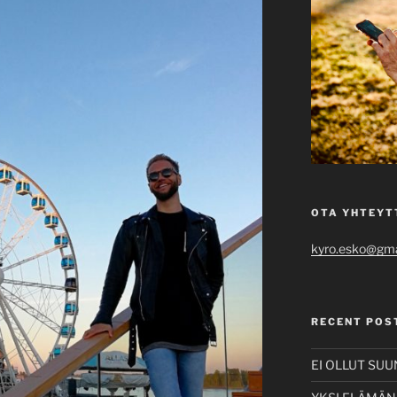
OTA YHTEYT
kyro.esko@gma
RECENT POS
EI OLLUT SU