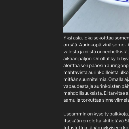
Yksi asia, joka sekoittaa some
on sää. Aurinkopäivinä some-til
valosta ja niistä onnenhetkistä,
aikaan paljon. On ollut kyllä hy
aloittaa sen pääosin auringonp
mahtavista aurinkoilloista ulk
mitään suunnitelmia. Omalla aja
vapaudesta ja aurinkoisten pä
mahdollisuuksista. Ei tarvitse 
aamulla torkuttaa sinne viimeis
Useammin on kyselty paikkoja, j
Itsekään en ole kaikkitietävä S
tutustuttua tähän nykyiseen kot