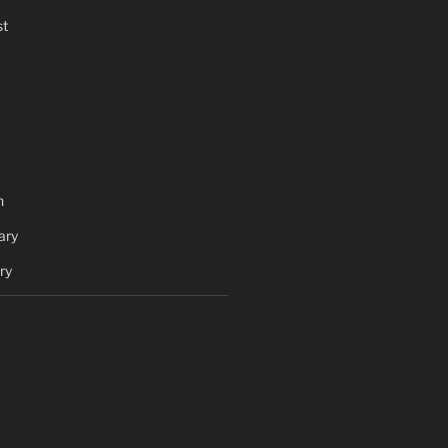
t
h
ary
ry