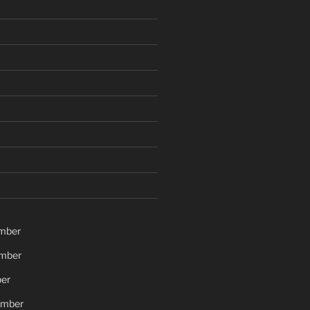
mber
mber
er
ember