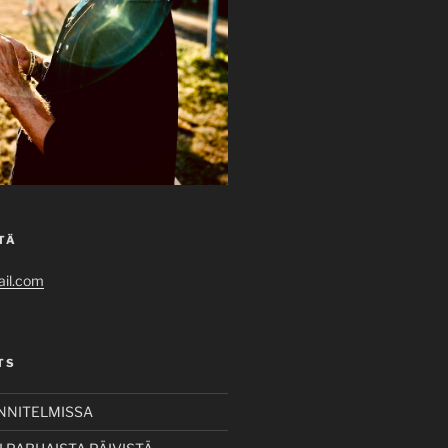
TÄ
il.com
TS
UNNITELMISSA