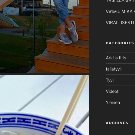
YKSI ELÄMÄNI
V#%€U MIKÄ 
VIRALLISESTI
CATEGORIES
Arki ja fiilis
faijatyyli
Tyyli
Videot
Yleinen
ARCHIVES