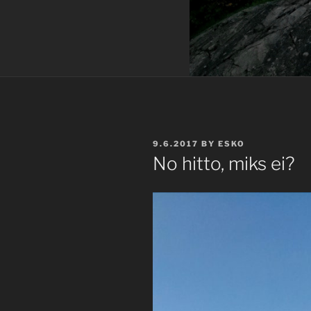
POSTED
9.6.2017
BY
ESKO
ON
No hitto, miks ei?