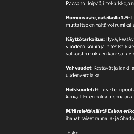
Paesano- leipää, irtokarkkeja
Rumuusaste, asteikolla 1-5:
Jo
mutta itse en näitä voi rumiksi s
Käyttötarkoitus:
Hyvä, kestäv
vuodenaikoihin ja lähes kaikkie
valkoisten sukkien kanssa täyty
Vahvuudet:
Kestävät ja lankill
uudenveroisiksi.
Heikkoudet:
Hopeashampoolla 
kengät. Ei, en halua mennä aika
Mitä mieltä näistä Eskon erik
ihanat naiset rannalla-
ja
Shado
-Esko-