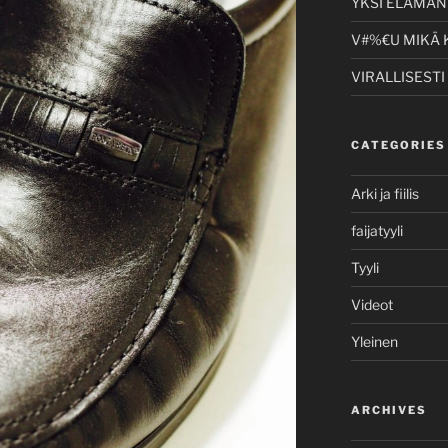
YKSI ELÄMÄNI
V#%€U MIKÄ 
VIRALLISESTI
CATEGORIES
Arki ja fiilis
faijatyyli
Tyyli
Videot
Yleinen
ARCHIVES