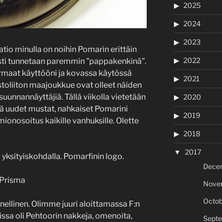
2025
2024
2023
atio minulla on noihin Pomarin erittäin
2022
asti tunnetaan paremmin ”pappakenkinä”.
maat käyttööni ja kovassa käytössä
2021
stoliiton maajoukkue ovat olleet näiden
unnannäyttäjiä. Tällä viikolla vietetään
2020
 uudet mustat, nahkaiset Pomarini
2019
ionosoitus kaikille vanhuksille. Olette
2018
2017
yksityiskohdalla. Pomarfinin logo.
Dece
Prisma
Nove
Octob
ellinen. Olimme juuri aloittamassa F:n
ssa oli Pehtoorin nakkeja, omenoita,
Sept