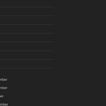
mber
mber
er
ember