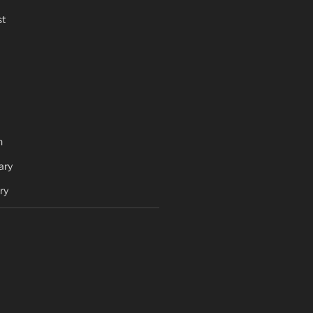
t
h
ary
ry