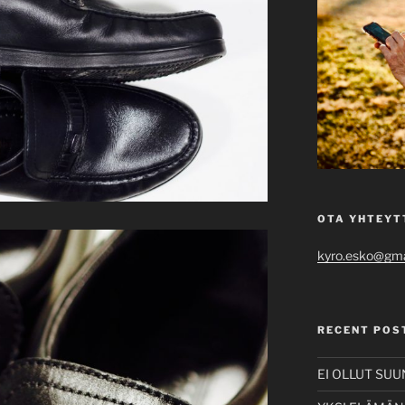
OTA YHTEYT
kyro.esko@gma
RECENT POS
EI OLLUT SU