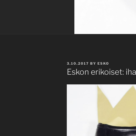
POSTED
3.10.2017
BY
ESKO
ON
Eskon erikoiset: ih