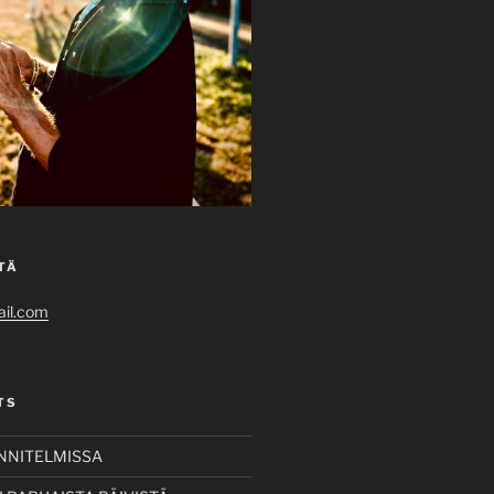
TÄ
il.com
TS
UNNITELMISSA