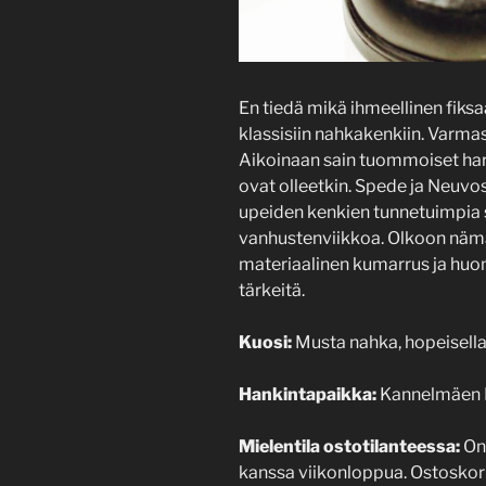
En tiedä mikä ihmeellinen fiksa
klassisiin nahkakenkiin. Varm
Aikoinaan sain tuommoiset har
ovat olleetkin. Spede ja Neuvo
upeiden kenkien tunnetuimpia su
vanhustenviikkoa. Olkoon nämä
materiaalinen kumarrus ja huom
tärkeitä.
Kuosi:
Musta nahka, hopeisella 
Hankintapaikka:
Kannelmäen 
Mielentila ostotilanteessa:
Onn
kanssa viikonloppua. Ostoskori