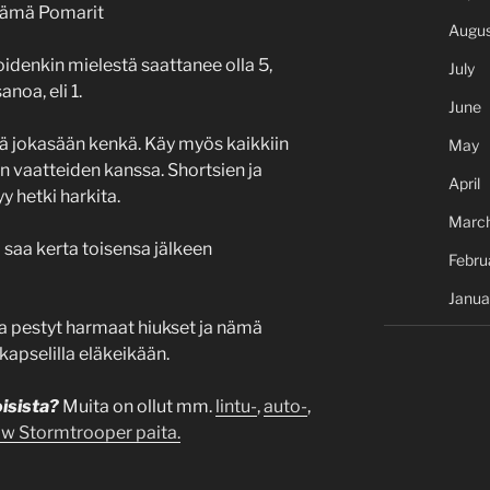
 nämä Pomarit
Augus
idenkin mielestä saattanee olla 5,
July
anoa, eli 1.
June
ä jokasään kenkä. Käy myös kaikkiin
May
n vaatteiden kanssa. Shortsien ja
April
y hetki harkita.
Marc
a saa kerta toisensa jälkeen
Febru
Janua
pestyt harmaat hiukset ja nämä
kapselilla eläkeikään.
oisista?
Muita on ollut mm.
lintu-
,
auto-
,
w Stormtrooper paita.