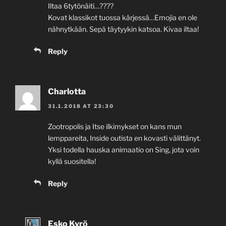
Iltaa 6tytönäiti…????
Kovat klassikot tuossa kärjessä…Emojia en ole
nähnytkään. Sepä täytyykin katsoa. Kivaa iltaa!
Reply
Charlotta
31.1.2018 AT 23:30
Zootropolis ja Itse ilkimykset on kans mun
lemppareita, Inside outista en kovasti välittänyt.
Yksi todella hauska animaatio on Sing, jota voin
kyllä suositella!
Reply
Esko Kyrö