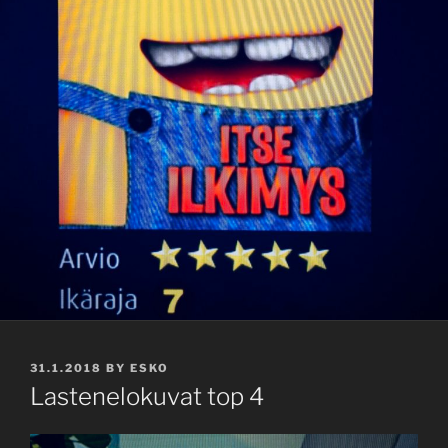
POSTED
31.1.2018
BY
ESKO
ON
Lastenelokuvat top 4