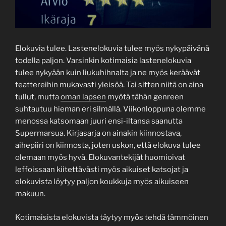
Elokuvia tulee. Lastenelokuvia tulee myös nykypäivänä
todella paljon. Varsinkin kotimaisia lastenelokuvia
tulee nykyään kuin liukuhihnalta ja ne myös keräävät
teattereihin mukavasti yleisöä. Tai sitten niitä on aina
tullut, mutta
oman lapsen
myötä tähän genreen
suhtautuu hieman eri silmällä. Viikonloppuna olemme
menossa katsomaan juuri ensi-iltansa saanutta
Supermarsua. Kirjasarja on ainakin kiinnostava,
aihepiiri on kiinnosta, joten uskon, että elokuva tulee
olemaan myös hyvä. Elokuvantekijät huomioivat
leffoissaan kiitettävästi myös aikuiset katsojat ja
elokuvista löytyy paljon koukkuja myös aikuiseen
makuun.
Kotimaisista elokuvista täytyy myös tehdä tämmöinen