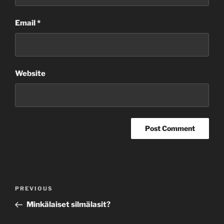
Email
*
Website
Post
Previous
PREVIOUS
navigation
Post
Minkälaiset silmälasit?