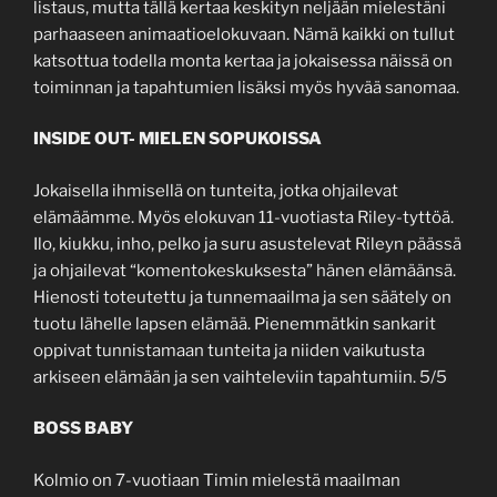
listaus, mutta tällä kertaa keskityn neljään mielestäni
parhaaseen animaatioelokuvaan. Nämä kaikki on tullut
katsottua todella monta kertaa ja jokaisessa näissä on
toiminnan ja tapahtumien lisäksi myös hyvää sanomaa.
INSIDE OUT- MIELEN SOPUKOISSA
Jokaisella ihmisellä on tunteita, jotka ohjailevat
elämäämme. Myös elokuvan 11-vuotiasta Riley-tyttöä.
Ilo, kiukku, inho, pelko ja suru asustelevat Rileyn päässä
ja ohjailevat “komentokeskuksesta” hänen elämäänsä.
Hienosti toteutettu ja tunnemaailma ja sen säätely on
tuotu lähelle lapsen elämää. Pienemmätkin sankarit
oppivat tunnistamaan tunteita ja niiden vaikutusta
arkiseen elämään ja sen vaihteleviin tapahtumiin. 5/5
BOSS BABY
Kolmio on 7-vuotiaan Timin mielestä maailman