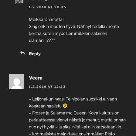
1.2.2018 AT 20:35
Moikka Charlotta!
Sing onkin muuten hyvä. Nähnyt todella monta
kertaa,kuten myös Lemmikkien salaisen
elämän…????
Reply
Veera
1.2.2018 AT 12:23
– Leijonakuningas. Teinipojan suosikki ei vaan
koskaan haalistu
– Frozen ja Salama mc Queen. Kova kulutus on
periaatteessa vienyt näistä jo mehut, mutta onhan
nuo nyt hyviä – ja siksi niitä kai niin katsotaankin.
– kotimaisista mainittava ensimmäiset Risto