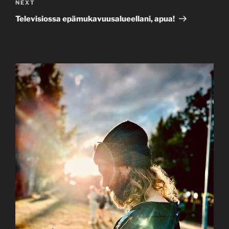
Next
NEXT
Post
Televisiossa epämukavuusalueellani, apua!