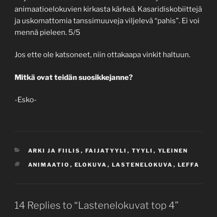
animaatioelokuvien kirkasta kärkeä. Kasaridiskobiittejä
ja uskomattomia tanssimuuveja viljelevä “pahis”. Ei voi
mennä pieleen. 5/5
Jos ette ole katsoneet, niin ottakaapa vinkit haltuun.
Mitkä ovat teidän suosikkejanne?
-Esko-
CATEGORIES
ARKI JA FIILIS
,
FAIJATYYLI
,
TYYLI
,
YLEINEN
TAGS
ANIMAATIO
,
ELOKUVA
,
LASTENELOKUVA
,
LEFFA
14 Replies to “Lastenelokuvat top 4”