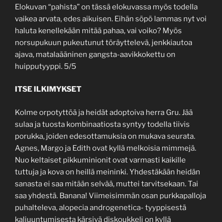
Elokuvan “pahista” on tässä elokuvassa myös todella
vaikea arvata, edes aikuisen. Eihän söpö lammas nyt voi
haluta kenellekään mitää pahaa, vai voiko? Myös
norsupukuun pukeutunut töräyttelevä, jenkkiautoa
ajava, matalaääninen gangsta-aavikkokettu on
huipputyyppi. 5/5
ITSE ILKIMYKSET
Kolme orpotyttöä ja heidät adoptoiva herra Gru. Jää
sulaa ja tuosta kombinaatiosta syntyy todella tiivis
porukka, joiden edesottamuksia on mukava seurata.
Agnes, Margo ja Edith ovat kyllä melkoisia mimmejä.
Nuo keltaiset pikkuminionit ovat varmasti kaikille
tuttuja ja kova on heillä meininki. Yhdestäkään heidän
sanasta ei saa mitään selvää, muttei tarvitsekaan. Tai
saa yhdestä. Banana! Viimeisimmän osan purkkapalloja
puhalteleva, alopecia androgenetica- tyyppisestä
kaljuuntumisesta kärsivä diskoukkeli on kyllä