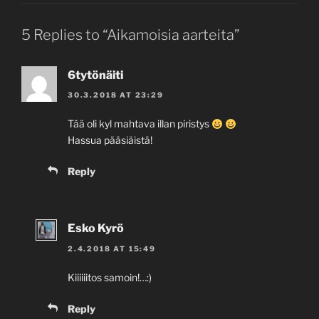
5 Replies to “Aikamoisia aarteita”
6tytönäiti
30.3.2018 AT 23:29
Tää oli kyl mahtava illan piristys
Hassua pääsiäistä!
Reply
Esko Kyrö
2.4.2018 AT 15:49
Kiiiiiitos samoin!…:)
Reply