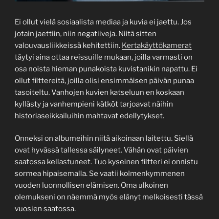
Ei ollut vielä sosiaalista mediaa ja kuvia ei jaettu. Jos
jotain jaettiin, niin negatiiveja. Niitä sitten
valouvausliikkeissä kehitettiin.
Kertakäyttökamerat
täytyi aina ottaa reissuille mukaan, joilla varmasti on
osa noista hieman punakoista kuvistanikin napattu. Ei
ollut filttereitä, joilla olisi ensimmäisen päivän punaa
tasoiteltu. Vanhojen kuvien katseluun en koskaan
kyllästy ja vanhempieni kätköt tarjoavat näihin
historiaseikkailuihin mahtavat edellytykset.
Onneksi on albumeihin niitä aikoinaan laitettu. Siellä
ovat hyvässä tallessa säilyneet. Vähän ovat päivien
saatossa kellastuneet. Tuo kyseinen filtteri ei onnistu
sormea hipaisemalla. Se vaatii kolmenkymmenen
vuoden luonnollisen elämisen. Oma ulkoinen
olemukseni on näemmä myös elänyt melkoisesti tässä
vuosien saatossa.