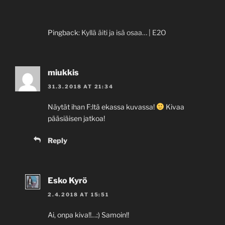
Pingback:
Kyllä äiti ja isä osaa… | E2O
miukkis
31.3.2018 AT 21:34
Näytät ihan F:ltä ekassa kuvassa!
Kivaa
pääsiäisen jatkoa!
Reply
Esko Kyrö
2.4.2018 AT 15:51
Ai, onpa kiva!!…:) Samoin!!