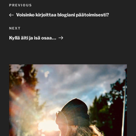
Post
Previous
PREVIOUS
navigation
Post
Voisinko kirjoittaa blogiani päätoimisesti?
Next
NEXT
Post
Kyllä äiti ja isä osaa…