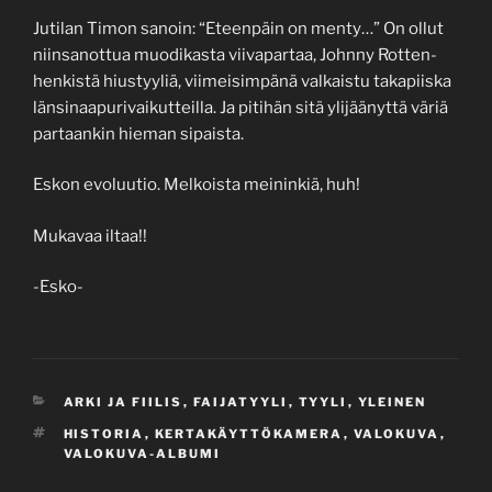
Jutilan Timon sanoin: “Eteenpäin on menty…” On ollut
niinsanottua muodikasta viivapartaa, Johnny Rotten-
henkistä hiustyyliä, viimeisimpänä valkaistu takapiiska
länsinaapurivaikutteilla. Ja pitihän sitä ylijäänyttä väriä
partaankin hieman sipaista.
Eskon evoluutio. Melkoista meininkiä, huh!
Mukavaa iltaa!!
-Esko-
CATEGORIES
ARKI JA FIILIS
,
FAIJATYYLI
,
TYYLI
,
YLEINEN
TAGS
HISTORIA
,
KERTAKÄYTTÖKAMERA
,
VALOKUVA
,
VALOKUVA-ALBUMI