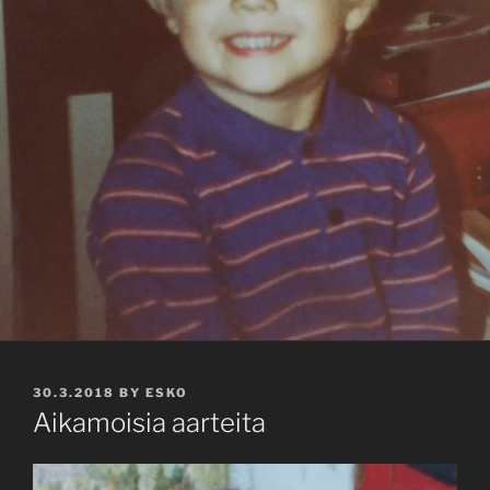
POSTED
30.3.2018
BY
ESKO
ON
Aikamoisia aarteita