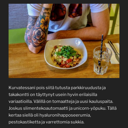
Kurvatessani pois siitä tutusta parkkiruudusta ja
takakontti on täyttynyt usein hyvin erilaisilla
variaatioilla. Välillä on tomaatteja ja uusi kauluspaita.
Joskus slimentekoautomaatti ja unicorn-yöpuku. Tällä
kertaa siellä oli hyaluronihapposeerumia,
pestokastiketta ja varrettomia sukkia.