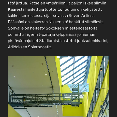
tätä juttua. Katselen ympärilleni ja paljon iskee silmiin
Kaaresta hankittuja tuotteita. Tauluni on kehystetty
kakkoskerroksessa sijaitsevassa Seven Artissa.
Päässäni on alakerran Nissenistä hankitut silmälasit.
Sohvalle on heitetty Sokoksen miestenosastolta
poimittu Tigerin t-paita ja kylppärissä jo hieman
pistävänhajuiset Stadiumista ostetut juoksulenkkarini,
Adidaksen Solarboostit.