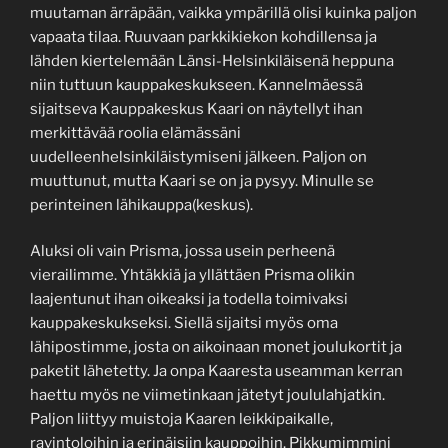
muutaman ärräpään, vaikka ympärillä olisi kuinka paljon
vapaata tilaa. Ruuvaan parkkikiekon kohdillensa ja
lähden kiertelemään Länsi-Helsinkiläisenä heppuna
niin tuttuun kauppakeskukseen. Kannelmäessä
sijaitseva Kauppakeskus Kaari on näytellyt ihan
merkittävää roolia elämässäni
uudelleenhelsinkiläistymiseni jälkeen. Paljon on
muuttunut, mutta Kaari se on ja pysyy. Minulle se
perinteinen lähikauppa(keskus).
Aluksi oli vain Prisma, jossa usein perheenä
vierailimme. Yhtäkkiä ja yllättäen Prisma olikin
laajentunut ihan oikeaksi ja todella toimivaksi
kauppakeskukseksi. Siellä sijaitsi myös oma
lähipostimme, josta on aikoinaan monet joulukortit ja
paketit lähetetty. Ja onpa Kaaresta useamman kerran
haettu myös ne viimetinkaan jätetyt joululahjatkin.
Paljon liittyy muistoja Kaaren leikkipaikalle,
ravintoloihin ja erinäisiin kauppoihin. Pikkumimmini