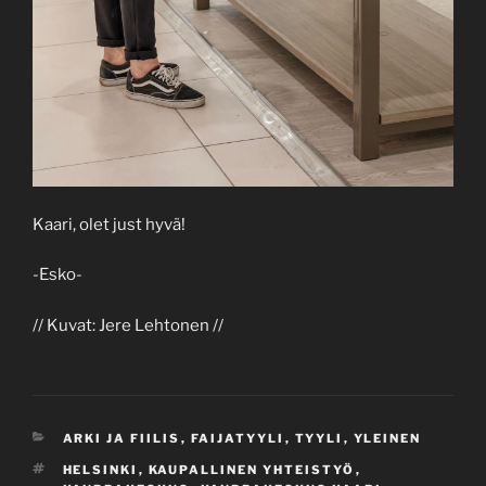
Kaari, olet just hyvä!
-Esko-
// Kuvat: Jere Lehtonen //
CATEGORIES
ARKI JA FIILIS
,
FAIJATYYLI
,
TYYLI
,
YLEINEN
TAGS
HELSINKI
,
KAUPALLINEN YHTEISTYÖ
,