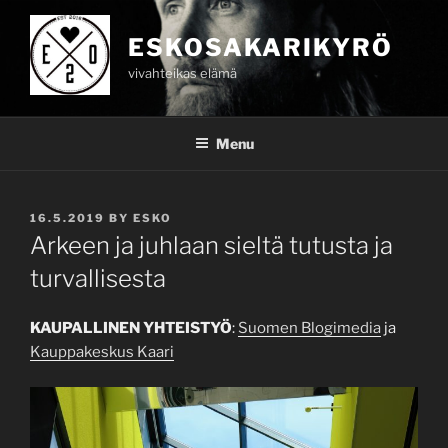
Skip
to
ESKOSAKARIKYRÖ
content
vivahteikas elämä
Menu
POSTED
16.5.2019
BY
ESKO
ON
Arkeen ja juhlaan sieltä tutusta ja
turvallisesta
KAUPALLINEN YHTEISTYÖ
:
Suomen Blogimedia
ja
Kauppakeskus Kaari