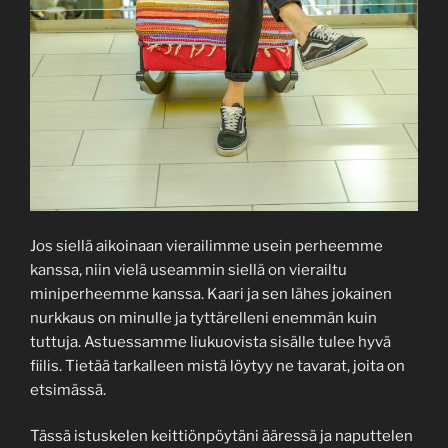
Jos siellä aikoinaan vierailimme usein perheemme
kanssa, niin vielä useammin siellä on vierailtu
miniperheemme kanssa. Kaari ja sen lähes jokainen
nurkkaus on minulle ja tyttärelleni enemmän kuin
tuttuja. Astuessamme liukuovista sisälle tulee hyvä
fiilis. Tietää tarkalleen mistä löytyy ne tavarat, joita on
etsimässä.
Tässä istuskelen keittiönpöytäni ääressä ja naputtelen