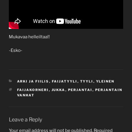
Mukavaa helleiltaa!!
-Esko-
CATEGORIES
ARKI JA FIILIS
,
FAIJATYYLI
,
TYYLI
,
YLEINEN
TAGS
FAIJAKORNERI
,
JUKKA
,
PERJANTAI
,
PERJANTAIN
VANHAT
Leave a Reply
Your email address will not be published.
Required