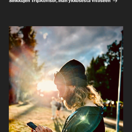
Sinkkujen TripAdvisor, ihan ykkösestä vitoseen