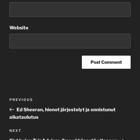
Website
Post
Previous
PREVIOUS
navigation
Post
Ed Sheeran, hienot järjestelyt ja onnistunut
aikataulutus
Next
NEXT
Post