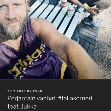
POSTED
26.7.2019
BY
ESKO
ON
Perjantain vanhat: #faijakorneri
feat. Jukka