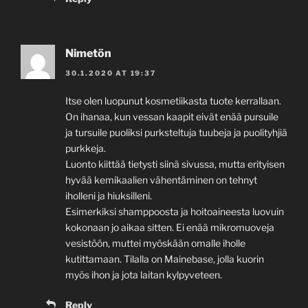
Nimetön
30.1.2020 AT 19:37
Itse olen luopunut kosmetiikasta tuote kerrallaan.
On ihanaa, kun vessan kaapit eivät enää pursuile
ja tursuile puoliksi purksteltuja tuubeja ja puolityhjiä
purkkeja.
Luonto kiittää tietysti siinä sivussa, mutta erityisen
hyvää kemikaalien vähentäminen on tehnyt
iholleni ja hiuksilleni.
Esimerkiksi shamppoosta ja hoitoaineesta luovuin
kokonaan jo aikaa sitten. Ei enää mikromuoveja
vesistöön, muttei myöskään omalle iholle
kutittamaan. Tilalla on Mainebase, jolla kuorin
myös ihon ja jota laitan kylpyveteen.
Reply