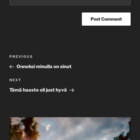
Post
Previous
PREVIOUS
navigation
Post
Onneksi minulla on sinut
Next
NEXT
Post
Tämä haaste oli just hyvä