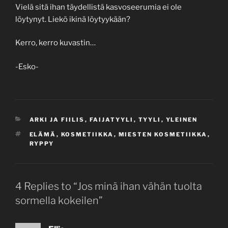
Vielä sitä ihan täydellistä kasvoseerumia ei ole
löytynyt. Liekö ikinä löytyykään?
Kerro, kerro kuvastin…
-Esko-
CATEGORIES
ARKI JA FIILIS
,
FAIJATYYLI
,
TYYLI
,
YLEINEN
TAGS
ELÄMÄ
,
KOSMETIIKKA
,
MIESTEN KOSMETIIKKA
,
RYPPY
4 Replies to “Jos minä ihan vähän tuolta
sormella kokeilen”