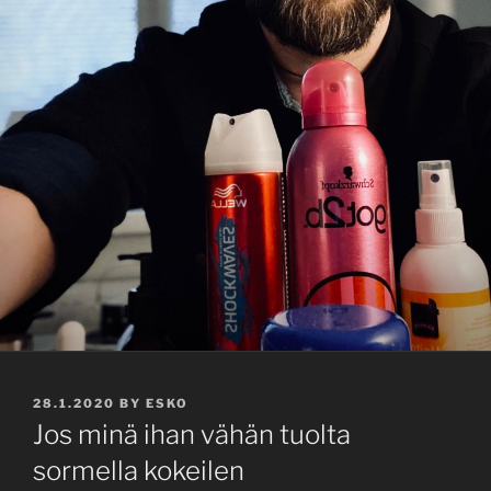
POSTED
28.1.2020
BY
ESKO
ON
Jos minä ihan vähän tuolta
sormella kokeilen