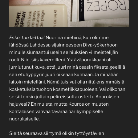
Esko, tuu laittaa!
Nuorina miehinä, kun olimme
lähdössä Lahdessa sijainneeseen Diva-yökerhoon
minulle siunaantui usein se hiuksien viimeistelijän
rooli. Niin, siis kavereilleni. Ystäväporukkaani oli
jumiutunut kuva, että juuri minä osasin fiksata geelillä
sen etuhyppyrin juuri oikeaan kulmaan. Ja minähän
laitoin mielelläni. Nämä taisivat olla niitä ensimmäisiä
kosketuksia tuohon kosmetiikkapuoleen. Vai olikohan
se sittenkin joltain pelireissulta ostettu Kouroksen
hajuvesi? En muista, mutta Kouros on muuten
kohtalaisen vahvaa tavaraa parikymppiselle
nuorukaiselle.
Sieltä seuraava siirtymä olikin tyttöystävien