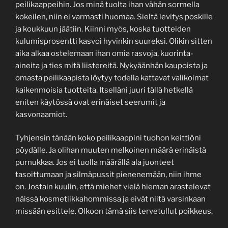
peilikaappeihin. Jos minä tuolta ihan vähän sormella
kokeilen, niin ei varmasti huomaa. Sieltä levitys poskille
ja koukkuun jäätiin. Kiinni myös, koska tuotteiden
kulumisprosentti kasvoi hyvinkin suureksi. Olikin sitten
aika alkaa ostelemaan ihan omia rasvoja, kuorinta-
aineita ja ties mitä liistereitä. Nykyäänhän kaupoista ja
omasta peilikaapista löytyy todella kattavat valikoimat
kaikenmoisia tuotteita. Itselläni juuri tällä hetkellä
eniten käytössä ovat erinäiset seerumit ja
kasvonaamiot.
Tyhjensin tänään koko peilikaappini tuohon keittiöni
pöydälle. Ja olihan muuten melkoinen määrä erinäistä
purnukkaa. Jos ei tuolla määrällä ala juonteet
tasoittumaan ja silmäpussit pienenemään, niin ihme
on. Jostain kuulin, että miehet vielä hieman arastelevat
näissä kosmetiikkahommissa ja eivät niitä varsinkaan
missään esittele. Olkoon tämä siis tervetullut poikkeus.