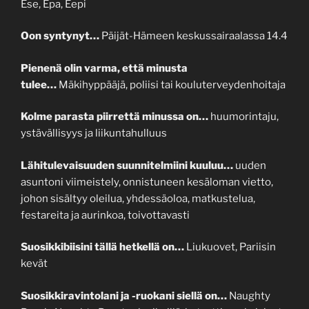
Ese, Epa, Eepi
Oon syntynyt…
Päijät-Hämeen keskussairaalassa 14.4
Pienenä olin varma, että minusta
tulee…
Mäkihyppääjä, poliisi tai kouluterveydenhoitaja
Kolme parasta piirrettä minussa on…
huumorintaju,
ystävällisyys ja liikuntahulluus
Lähitulevaisuuden suunnitelmiini kuuluu…
uuden
asuntoni viimeistely, onnistuneen kesäloman vietto,
johon sisältyy oleilua, yhdessäoloa, matkustelua,
festareita ja aurinkoa, toivottavasti
Suosikkibiisini tällä hetkellä on…
Liukuovet, Pariisin
kevät
Suosikkiravintolani ja -ruokani siellä on…
Naughty