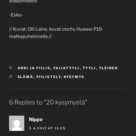
viikkonnekin!
-Esko-
// Kuvat: Olli Laine, kuvat otettu Huawei P10-
matkapuhelimella //
CATEGORIES
ARKI JA FIILIS
,
FAIJATYYLI
,
TYYLI
,
YLEINEN
TAGS
ELÄMÄ
,
FIILISTELY
,
KYSYMYS
6 Replies to “20 kysymystä”
Nippe
3.4.2017 AT 11:25