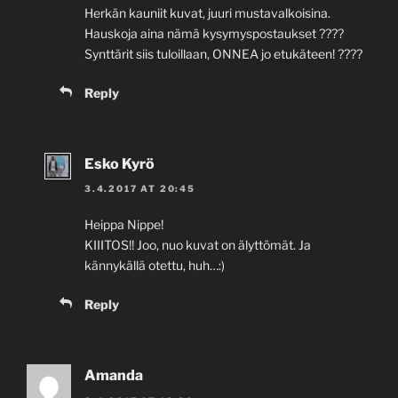
Herkän kauniit kuvat, juuri mustavalkoisina.
Hauskoja aina nämä kysymyspostaukset ????
Synttärit siis tuloillaan, ONNEA jo etukäteen! ????
Reply
Esko Kyrö
3.4.2017 AT 20:45
Heippa Nippe!
KIIITOS!! Joo, nuo kuvat on älyttömät. Ja
kännykällä otettu, huh…:)
Reply
Amanda