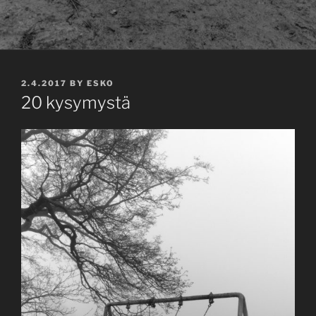
POSTED
2.4.2017
BY
ESKO
ON
20 kysymystä