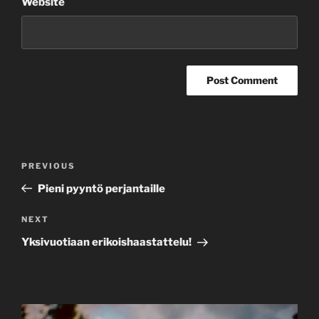
Website
Post
Previous
PREVIOUS
navigation
Post
Pieni pyyntö perjantaille
Next
NEXT
Post
Yksivuotiaan erikoishaastattelu!