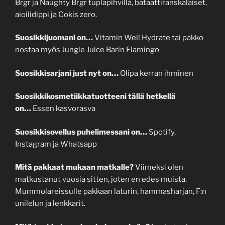
Brgr ja Naughty Brgr tuplapihvillä, bataattiranskalaiset,
aioilidippi ja Cokis zero.
Suosikkijuomani on…
Vitamin Well Hydrate tai pakko
nostaa myös Jungle Juice Barin Flamingo
Suosikkisarjani just nyt on…
Olipa kerran ihminen
Suosikkikosmetiikkatuotteeni tällä hetkellä
on…
Essen kasvorasva
Suosikkisovellus puhelimessani on…
Spotify,
Instagram ja Whatsapp
Mitä pakkaat mukaan matkalle?
Viimeksi olen
matkustanut vuosia sitten, joten en edes muista.
Mummolareissulle pakkaan laturin, hammasharjan, F:n
unilelun ja lenkkarit.