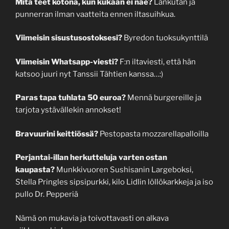
Mitä teet kotona, kun kukaan ei näe?
Lankutan ja
punnerran ilman vaatteita ennen iltasuihkua.
Viimeisin sisustusostoksesi?
Byredon tuoksukynttilä
Viimeisin Whatsapp-viesti?
F:n iltaviesti, että hän
katsoo juuri nyt Tanssii Tähtien kanssa…:)
Paras tapa tuhlata 50 euroa?
Mennä burgereille ja
tarjota ystävällekin annokset!
Bravuurini keittiössä?
Pestopasta mozzarellapalloilla
Perjantai-illan herkutteluja varten ostan
kaupasta?
Munkkivuoren Sushisanin Largeboksi,
Stella Pringles sipsipurkki, kilo Lidlin löllökarkkeja ja iso
pullo Dr. Pepperiä
Nämä on mukavia ja toivottavasti on alkava