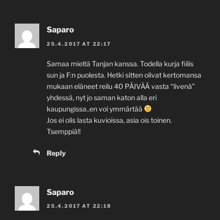
Saparo
25.4.2017 AT 22:17
Samaa mieltä Tanjan kanssa. Todella kurja fiilis
sun ja F:n puolesta. Hetki sitten olivat kertomansa
mukaan eläneet reilu 40 PÄIVÄÄ vasta “livenä”
yhdessä, nyt jo saman katon alla eri
kaupungissa..en voi ymmärtää
Jos ei olis lasta kuvioissa, asia ois toinen.
Tsemppiä!!
Reply
Saparo
25.4.2017 AT 22:18