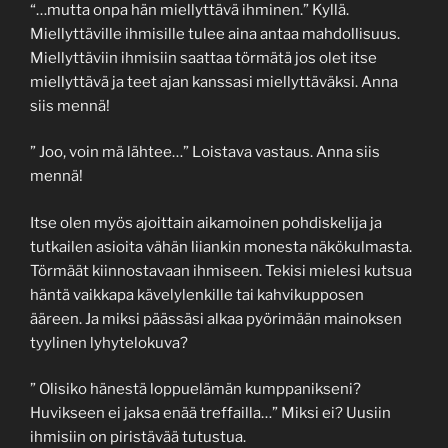
“…mutta onpa hän miellyttävä ihminen.” Kyllä.
Miellyttäville ihmisille tulee aina antaa mahdollisuus.
Miellyttäviin ihmisiin saattaa törmätä jos olet itse
miellyttävä ja teet ajan kanssasi miellyttäväksi. Anna
siis mennä!
” Joo, voin mä lähtee…” Loistava vastaus. Anna siis
mennä!
Itse olen myös ajoittain aikamoinen pohdiskelija ja
tutkailen asioita vähän liiankin monesta näkökulmasta.
Törmäät kiinnostavaan ihmiseen. Tekisi mielesi kutsua
häntä vaikkapa kävelylenkille tai kahvikupposen
ääreen. Ja miksi päässäsi alkaa pyörimään mainoksen
tyylinen lyhytelokuva?
” Olisiko hänestä loppuelämän kumppanikseni?
Huvikseen ei jaksa enää treffailla…” Miksi ei? Uusiin
ihmisiin on piristävää tutustua.