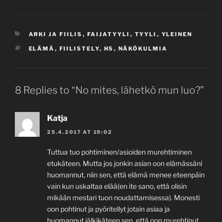
CATEGORIES
ARKI JA FIILIS
,
FAIJATYYLI
,
TYYLI
,
YLEINEN
TAGS
ELÄMÄ
,
FIILISTELY
,
HS
,
NÄKÖKULMIA
8 Replies to “No mites, lähetkö mun luo?”
Katja
25.4.2017 AT 19:02
Tuttua tuo pohtiminen/asioiden murehtiminen
etukäteen. Mutta jos jonkin asian oon elämässäni
huomannut, niin sen, että elämä menee eteenpäin
vain kun uskaltaa elää(en ite sano, että olisin
mikään mestari tuon noudattamisessa). Monesti
oon pohtinut ja pyöritellyt jotain asiaa ja
huomannut jälkikäteen sen, että oon murehtinut