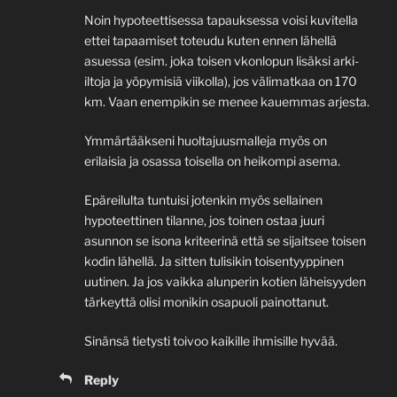
Noin hypoteettisessa tapauksessa voisi kuvitella
ettei tapaamiset toteudu kuten ennen lähellä
asuessa (esim. joka toisen vkonlopun lisäksi arki-
iltoja ja yöpymisiä viikolla), jos välimatkaa on 170
km. Vaan enempikin se menee kauemmas arjesta.
Ymmärtääkseni huoltajuusmalleja myös on
erilaisia ja osassa toisella on heikompi asema.
Epäreilulta tuntuisi jotenkin myös sellainen
hypoteettinen tilanne, jos toinen ostaa juuri
asunnon se isona kriteerinä että se sijaitsee toisen
kodin lähellä. Ja sitten tulisikin toisentyyppinen
uutinen. Ja jos vaikka alunperin kotien läheisyyden
tärkeyttä olisi monikin osapuoli painottanut.
Sinänsä tietysti toivoo kaikille ihmisille hyvää.
Reply