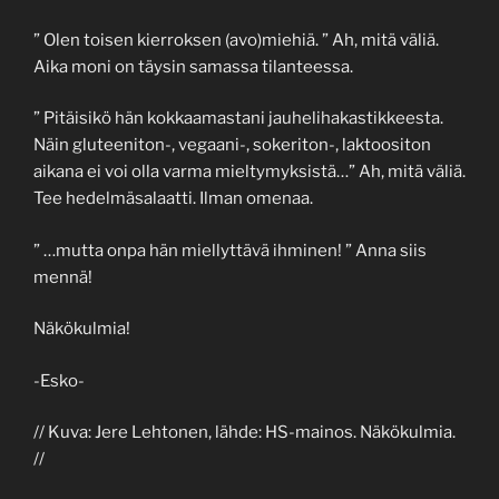
” Olen toisen kierroksen (avo)miehiä. ” Ah, mitä väliä.
Aika moni on täysin samassa tilanteessa.
” Pitäisikö hän kokkaamastani jauhelihakastikkeesta.
Näin gluteeniton-, vegaani-, sokeriton-, laktoositon
aikana ei voi olla varma mieltymyksistä…” Ah, mitä väliä.
Tee hedelmäsalaatti. Ilman omenaa.
” …mutta onpa hän miellyttävä ihminen! ” Anna siis
mennä!
Näkökulmia!
-Esko-
// Kuva: Jere Lehtonen, lähde: HS-mainos. Näkökulmia.
//