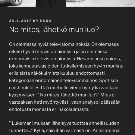
POSTED
25.4.2017
BY
ESKO
ON
No mites, lähetkö mun luo?
On olemassa hyviä televisiomainoksia. On olemassa
oikein hyviä televisiomainoksia ja on olemassa
erinomaisia televisiomainoksia. Hesarin uusi mainos,
joka kannustaa asioiden tutkailemiseen hyvin monista
erilaisista näkökulmista kuuluu ehdottomasti
kategoriaan erinomainen televisiomainos.
Spotissa
naishenkilö esittää miehelle vieno hymy kasvoillaan
kysymyksen: ” No mites, lähetkö mun luo?” Mies ei
vastaakaan heti myöntyvästi, vaan analysoi päässään
ehdotusta monesta eri näkökulmasta.
” Lukemani mukaan läheisyys tuottaa onnellisuuden
tunnetta…” Kyllä, näin ihan varmasti on. Anna mennä!