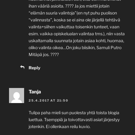
ihan vääriä asioita. ???? Ja jos miettii jotain
“elämän suuria valintoja”(en nyt puhu puolison
“valinnasta”, koska se ei aina ole järjellä tehtävä
valinta+siihen vaikuttaa toisenkin tunteet, vaan
esim. vaikka opiskelualan valintaa tms.), niin vasta
uskaltamalla suunnata jotain asiaa kohti, huomaa,
oliko valinta oikea…On joku biisikin, Samuli Putro
Mitäpä jos. ????
Reply
Tanja
25.4.2017 AT 21:50
Tulipa paha mieli sun puolesta yhtä toista blogia
luettua. Tsemppiä ja toivottavasti asiat järjestyy
jotenkin. Ei ollenkaan reilu kuvio.