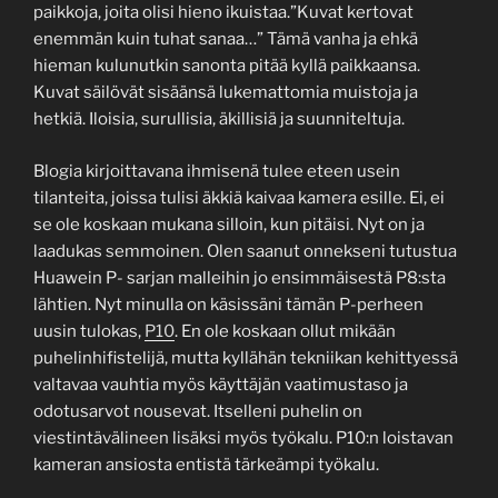
paikkoja, joita olisi hieno ikuistaa.”Kuvat kertovat
enemmän kuin tuhat sanaa…” Tämä vanha ja ehkä
hieman kulunutkin sanonta pitää kyllä paikkaansa.
Kuvat säilövät sisäänsä lukemattomia muistoja ja
hetkiä. Iloisia, surullisia, äkillisiä ja suunniteltuja.
Blogia kirjoittavana ihmisenä tulee eteen usein
tilanteita, joissa tulisi äkkiä kaivaa kamera esille. Ei, ei
se ole koskaan mukana silloin, kun pitäisi. Nyt on ja
laadukas semmoinen. Olen saanut onnekseni tutustua
Huawein P- sarjan malleihin jo ensimmäisestä P8:sta
lähtien. Nyt minulla on käsissäni tämän P-perheen
uusin tulokas,
P10
. En ole koskaan ollut mikään
puhelinhifistelijä, mutta kyllähän tekniikan kehittyessä
valtavaa vauhtia myös käyttäjän vaatimustaso ja
odotusarvot nousevat. Itselleni puhelin on
viestintävälineen lisäksi myös työkalu. P10:n loistavan
kameran ansiosta entistä tärkeämpi työkalu.