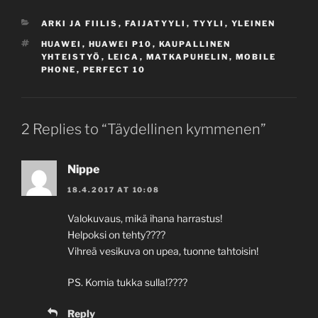
CATEGORIES
ARKI JA FIILIS
,
FAIJATYYLI
,
TYYLI
,
YLEINEN
TAGS
HUAWEI
,
HUAWEI P10
,
KAUPALLINEN
YHTEISTYÖ
,
LEICA
,
MATKAPUHELIN
,
MOBILE
PHONE
,
PERFECT 10
2 Replies to “Täydellinen kymmenen”
Nippe
18.4.2017 AT 10:08
Valokuvaus, mikä ihana harrastus!
Helpoksi on tehty????
Vihreä vesikuva on upea, tuonne tahtoisin!
PS. Komia tukka sulla!????
Reply