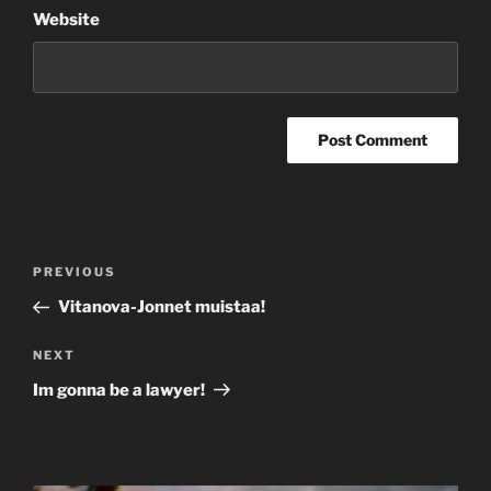
Website
Post
Previous
PREVIOUS
navigation
Post
Vitanova-Jonnet muistaa!
Next
NEXT
Post
Im gonna be a lawyer!