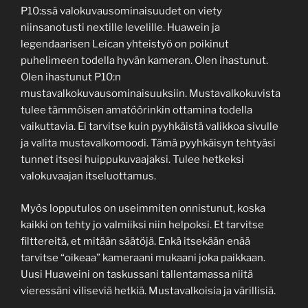
P10:ssä valokuvausominaisuudet on viety
niinsanotusti nextille levelille. Huawein ja
legendaarisen Leican yhteistyö on poikinut
puhelimeen todella hyvän kameran. Olen ihastunut.
Olen ihastunut P10:n
mustavalkokuvausominaisuuksiin. Mustavalkokuvista
tulee tämmöisen amatöörinkin ottamina todella
vaikuttavia. Ei tarvitse kuin pyyhkäistä valikkoa sivulle
ja valita mustavalkomoodi. Tämä pyyhkäisyn tehtyäsi
tunnet itsesi huippukuvaajaksi. Tulee hetkeksi
valokuvaajan itseluottamus.
Myös lopputulos on useimmiten onnistunut, koska
kaikki on tehty jo valmiiksi niin helpoksi. Et tarvitse
filttereitä, et mitään säätöjä. Enkä itsekään enää
tarvitse “oikeaa” kameraani mukaani joka paikkaan.
Uusi Huaweini on taskussani tallentamassa niitä
vieressäni viliseviä hetkiä. Mustavalkoisia ja värillisiä.