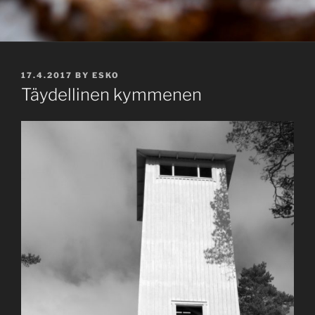
POSTED
17.4.2017
BY
ESKO
ON
Täydellinen kymmenen