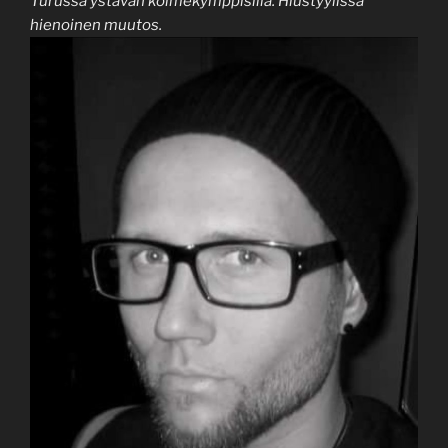
Turussa ystävän kolmekymppisillä. Hiustyylissä
hienoinen muutos.