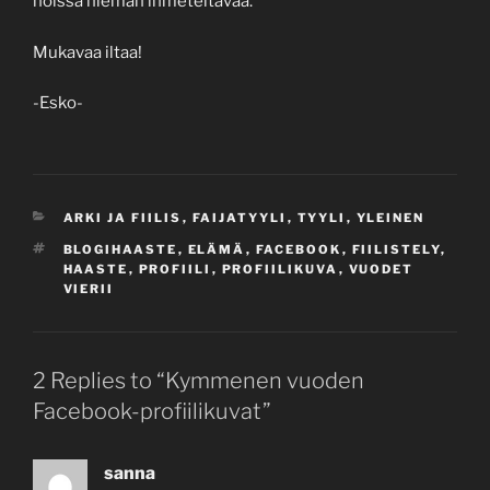
noissa hieman ihmeteltävää.
Mukavaa iltaa!
-Esko-
CATEGORIES
ARKI JA FIILIS
,
FAIJATYYLI
,
TYYLI
,
YLEINEN
TAGS
BLOGIHAASTE
,
ELÄMÄ
,
FACEBOOK
,
FIILISTELY
,
HAASTE
,
PROFIILI
,
PROFIILIKUVA
,
VUODET
VIERII
2 Replies to “Kymmenen vuoden
Facebook-profiilikuvat”
sanna