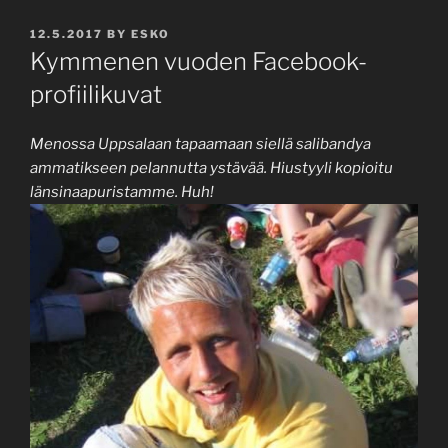
POSTED
12.5.2017
BY
ESKO
ON
Kymmenen vuoden Facebook-
profiilikuvat
Menossa Uppsalaan tapaamaan siellä salibandya
ammatikseen pelannutta ystävää. Hiustyyli kopioitu
länsinaapuristamme. Huh!