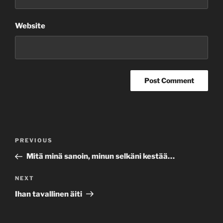
Website
Post
Previous
PREVIOUS
navigation
Post
Mitä minä sanoin, minun selkäni kestää…
Next
NEXT
Post
Ihan tavallinen äiti