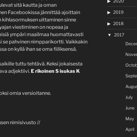
2020
tulevat sitä kautta ja oman
2019
en Facebookissa jännittää ajoittain
 kihlasormuksen uittaminen sinne
2018
jan viestiminen on nopeaa ja
misiä ympäri maailmaa huomattavasti
2017
 se pahvinen nimpparikortti. Vaikkakin
Dece
sa on kyllä ihan se oma fiiliksensä.
Nove
kille tuttu tehtävä. Keksi jokaisesta
Octob
ava adjektiivi.
E rikoinen S isukas K
Sept
Augus
ksi omia versioitanne.
July
June
May
sen nimisivusto //
April