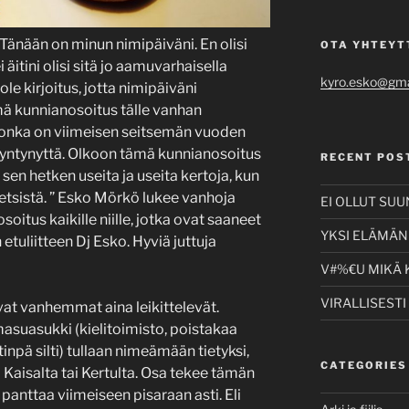
Tänään on minun nimipäiväni. En olisi
OTA YHTEYT
 äitini olisi sitä jo aamuvarhaisella
kyro.esko@gma
 ole kirjoitus, jotta nimipäiväni
tämä kunnianosoitus tälle vanhan
 jonka on viimeisen seitsemän vuoden
yntynyttä. Olkoon tämä kunnianosoitus
RECENT POS
et sen hetken useita ja useita kertoja, kun
tsistä. ” Esko Mörkö lukee vanhoja
EI OLLUT SU
oitus kaikille niille, jotka ovat saaneet
YKSI ELÄMÄNI
tuliitteen Dj Esko. Hyviä juttuja
V#%€U MIKÄ 
VIRALLISESTI
vat vanhemmat aina leikittelevät.
masuasukki (kielitoimisto, poistakaa
npä silti) tullaan nimeämään tietyksi,
CATEGORIES
i Kaisalta tai Kertulta. Osa tekee tämän
panttaa viimeiseen pisaraan asti. Eli