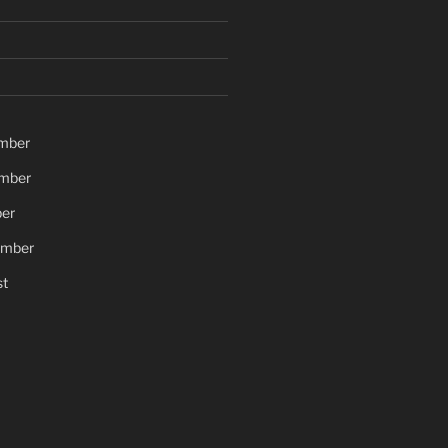
mber
mber
er
ember
t