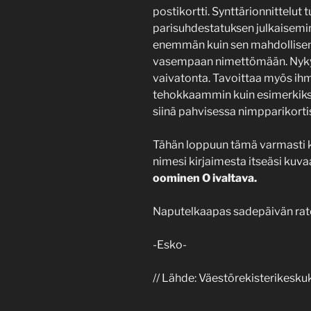
postikortti. Synttärionnittelut 
parisuhdestatuksen julkaisemin
enemmän kuin sen mahdollisen
vasempaan nimettömään. Nykya
vaivatonta. Tavoittaa myös ih
tehokkaammin kuin esimerkiksi
siinä pahvisessa nimpparikortis
Tähän loppuun tämä varmasti kai
nimesi kirjaimesta itseäsi kuva
oominen O ivaltava.
Naputelkaapas sadepäivän rato
-Esko-
// Lähde: Väestörekisterikeskuk