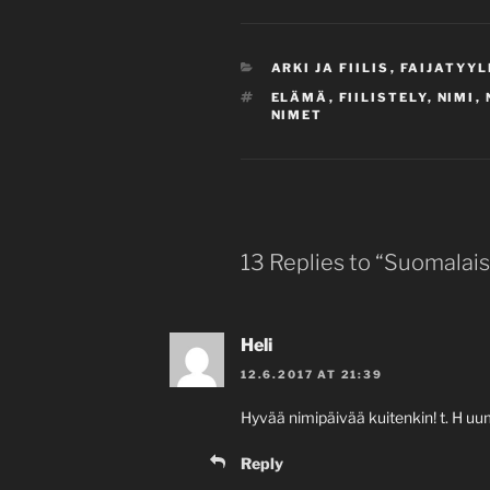
CATEGORIES
ARKI JA FIILIS
,
FAIJATYYL
TAGS
ELÄMÄ
,
FIILISTELY
,
NIMI
,
NIMET
13 Replies to “Suomalai
Heli
12.6.2017 AT 21:39
Hyvää nimipäivää kuitenkin! t. H uum
Reply