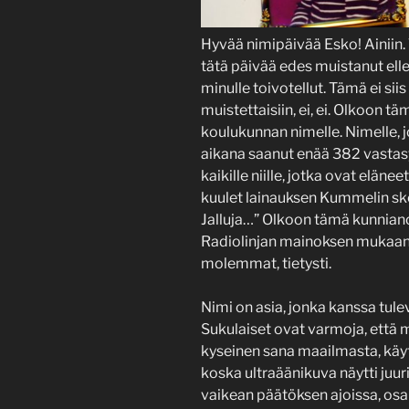
Hyvää nimipäivää Esko! Ainiin. 
tätä päivää edes muistanut ellei
minulle toivotellut. Tämä ei siis
muistettaisiin, ei, ei. Olkoon 
koulukunnan nimelle. Nimelle,
aikana saanut enää 382 vastas
kaikille niille, jotka ovat eläne
kuulet lainauksen Kummelin ske
Jalluja…” Olkoon tämä kunnianos
Radiolinjan mainoksen mukaan e
molemmat, tietysti.
Nimi on asia, jonka kanssa tule
Sukulaiset ovat varmoja, että 
kyseinen sana maailmasta, käyti
koska ultraäänikuva näytti juur
vaikean päätöksen ajoissa, osa 