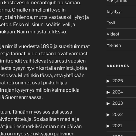
Arki ja fiilis
an kastevesinimenantojuhlapisaraan.
arina. Omalle nimelleni kyselin
faijatyyli
 jotain hienoa, mutta vastaus oli lyhyt ja
Tyyli
on. Esko oli sinun isoäitisi veli ja
mukaan. Näin minusta tuli Esko.
Videot
Yleinen
uja nimiä vuodesta 1899 ja suosituimmat
et ja tarinat niiden takana ovat varmasti
nimitrendit vaihtelevat suuresti vuosien
ARCHIVES
sta pysyn hyvin kartalla nimistä, jotka
uosiossa. Mietinkin tässä, että yhtäkään
2025
hat retronimet ovat pikkuhiljaa
in ajan kysymys milloin kaimapoikia
2024
ällä Suomenmaassa.
2023
lkuun. Tänään myös sosiaalisessa
2022
väonnitteluja. Sosiaalinen media ja
2021
äjät juuri esimerkiksi oman nimipäivän
dia on myös se nykyajan pahvinen