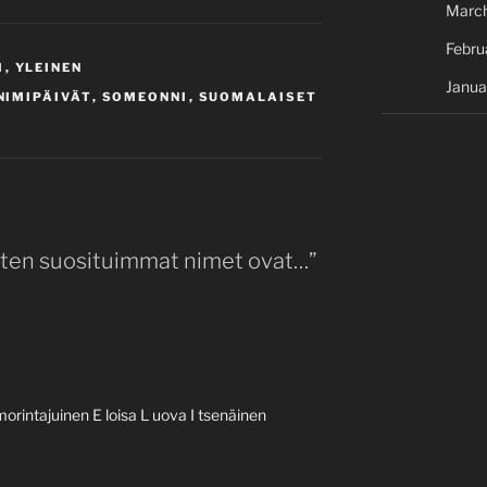
Marc
Febru
I
,
YLEINEN
Janua
NIMIPÄIVÄT
,
SOMEONNI
,
SUOMALAISET
sten suosituimmat nimet ovat…”
orintajuinen E loisa L uova I tsenäinen