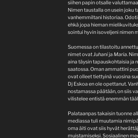
siihen papin otsalle valuttama
Nimen taustalla on usein joku t
vanhemmiltani historiaa. Odotin
ehkä jopa hieman mielikuvitukset
sointui hyvin isoveljeni nimen 
Suomessa on tilastoitu annett
nimet ovat
Juhani
ja
Maria
. Nim
aina täysin tapauskohtaisia ja 
saatossa. Oman ammattini puole
ovat olleet tiettyinä vuosina s
Dj Eskoa en ole opettanut. Van
nostamassa päätään, on siis va
vilistelee entistä enemmän tä
Palataanpas takaisin tuonne a
mediassa tuli muutamia nimipäi
oma äiti ovat siis hyvät herätt
muistamiseksi. Sosiaalinen me