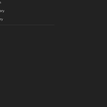
h
ary
ry