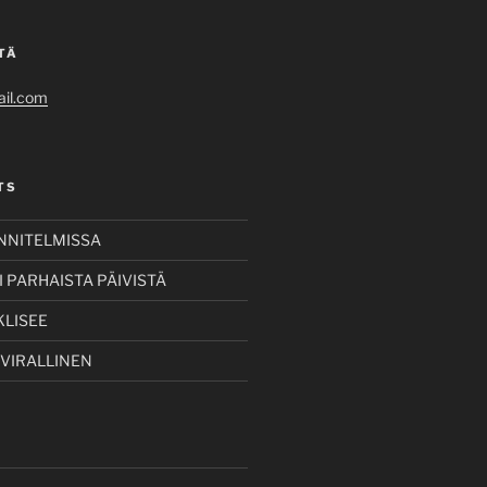
TÄ
il.com
TS
UNNITELMISSA
 PARHAISTA PÄIVISTÄ
KLISEE
 VIRALLINEN