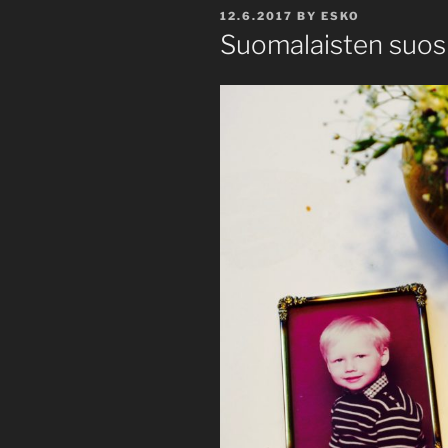
POSTED
12.6.2017
BY
ESKO
ON
Suomalaisten suos