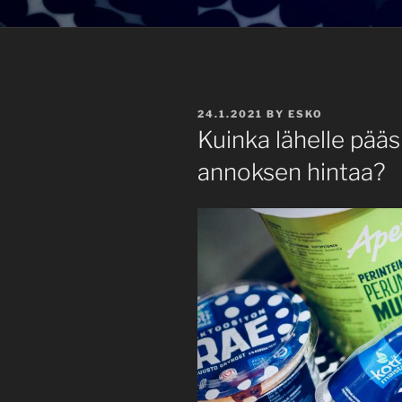
POSTED
24.1.2021
BY
ESKO
ON
Kuinka lähelle pää
annoksen hintaa?