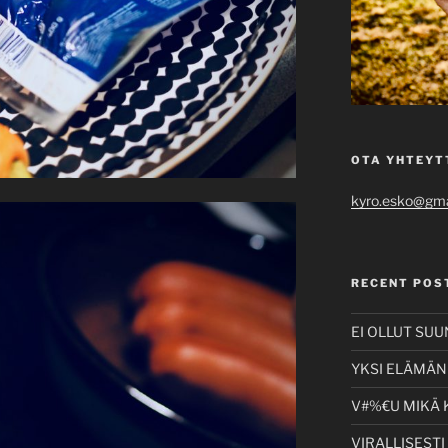
OTA YHTEYT
kyro.esko@gma
RECENT POS
EI OLLUT SU
YKSI ELÄMÄNI
V#%€U MIKÄ 
VIRALLISESTI