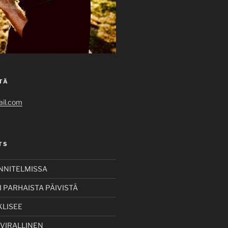
TÄ
il.com
TS
UNNITELMISSA
 PARHAISTA PÄIVISTÄ
KLISEE
 VIRALLINEN