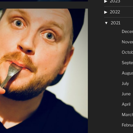
2023
2022
2021
Dece
Nove
Octob
Sept
Augus
July
June
April
Marc
Febru