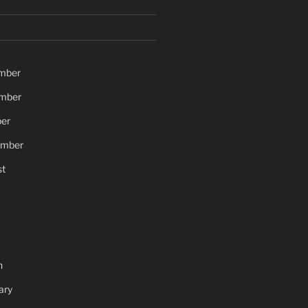
mber
mber
er
ember
t
h
ary