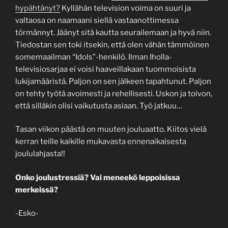
hypähtänyt?
Kyllähän television voima on suuri ja
valtaosa on naamaani siellä vastaanottimessa
törmännyt. Jäänyt sitä kautta seurailemaan ja hyvä niin.
Tiedostan sen toki itsekin, että olen vähän tämmöinen
somemaailman “Idols”-henkilö. Ilman Iholla-
televisiosarjaa ei voisi haaveillakaan tuommoisista
lukijamääristä. Paljon on sen jälkeen tapahtunut. Paljon
on tehty työtä avoimesti ja rehellisesti. Uskon ja toivon,
että silläkin olisi vaikutusta asiaan. Työ jatkuu…
Tasan viikon päästä on muuten jouluaatto. Kiitos vielä
kerran teille kaikille mukavasta ennenaikaisesta
joululahjasta!!
Onko joulustressiä? Vai meneekö leppoisissa
merkeissä?
-Esko-