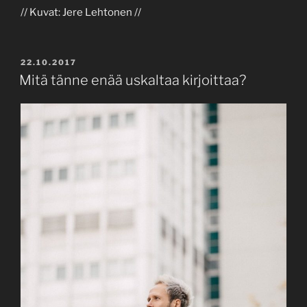
// Kuvat: Jere Lehtonen //
POSTED
22.10.2017
ON
Mitä tänne enää uskaltaa kirjoittaa?