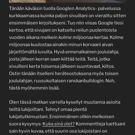
Tänään käväisin tuolla Googlen Analytics- palvelussa
kurkkaamassa kuinka paljon sivuillani on vierailtu sitten
ensimmäisen kirjoitukseni. Tuo niin viisas Google tiesi
kertoa, että sivujani on katseltu reilun puolentoista
vuoden aikana melkein
kolme miljoonaa
kertaa. Kolme
miljoonaa kuulostaa ainakin minun korvaani aivan
järjettömältä luvulta. Hyvä ennenaikainen joululahja,
josta jälleen kerran saan kiittää teitä. Teitä, jotka
sivuilleni kerta toisensa jälkeen suuntavaat, kiitos.
Ostin tänään itselleni heräteostoksena myös toisen
joululahjan, ruusukultaisen ranskanbulldogin. Noh,
tästä myöhemmin lisää.
Olen tässä matkan varrella kysellyt muutamia asioita
teiltä lukijoiltani. Tehnyt omaa pientä
lukijatutkimustani. Ensimmäinen olikin melkoisen
suora kysymys:
Kuka sinä olet?
Kommentteja luettuani
sain hyvin kuvaa, että suurin osa lukijoistani on