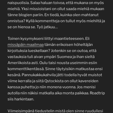
naispuolisia. Salaa haluan toivoa, että mukana on myös
miehiä. Yksi missioistani on ollut saada miehiä mukaan
tänne blogien pariin. En tiedä, kuinka olen mahtanut
onnistua? Kyllä kommentteja on tullut myös miehiltä ja
se on hienoa se. Työ jatkuu…
Toinen kysymykseni liittyi maantieteeseen. Eli
missäpäin maailmaa
tämän erikoisen höheltäjän
kirjoituksia lueskellaan? Jotenkin se on outoa, että
vastauksia tuli aivan ympäri Suomea ja ihan sieltä
Ameriikoista asti. Oulu taisi nousta useimmin esiin
kommenttikentässä. Sinne täytyisikin matkustaa ensi
kesänä. Pannukakkukahvila jätti todella hyvät muistot
viime kerralla ja siitä Qstockista on ollut kavereiden
kanssa puhetta jo niin monena vuonna. Jos menisi
autolla niin näkisi matkalla aika monta paikkaa. Roadtrip
siis harkintaan.
Viimeisimpänä tiedustelin
mistä olen sinne ruudullesi