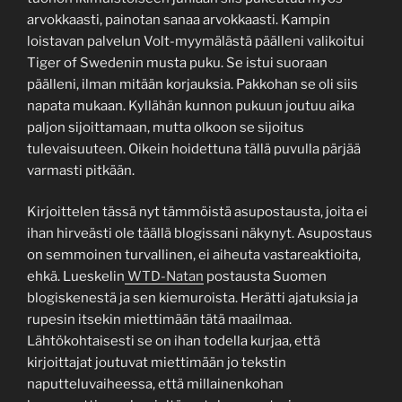
arvokkaasti, painotan sanaa arvokkaasti. Kampin
loistavan palvelun Volt-myymälästä päälleni valikoitui
Tiger of Swedenin musta puku. Se istui suoraan
päälleni, ilman mitään korjauksia. Pakkohan se oli siis
napata mukaan. Kyllähän kunnon pukuun joutuu aika
paljon sijoittamaan, mutta olkoon se sijoitus
tulevaisuuteen. Oikein hoidettuna tällä puvulla pärjää
varmasti pitkään.
Kirjoittelen tässä nyt tämmöistä asupostausta, joita ei
ihan hirveästi ole täällä blogissani näkynyt. Asupostaus
on semmoinen turvallinen, ei aiheuta vastareaktioita,
ehkä. Lueskelin
WTD-Natan
postausta Suomen
blogiskenestä ja sen kiemuroista. Herätti ajatuksia ja
rupesin itsekin miettimään tätä maailmaa.
Lähtökohtaisesti se on ihan todella kurjaa, että
kirjoittajat joutuvat miettimään jo tekstin
naputteluvaiheessa, että millainenkohan