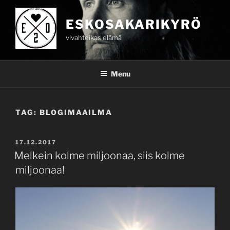
Skip
to
ESKOSAKARIKYRÖ
content
vivahteikas elämä
Menu
TAG:
BLOGIMAAILMA
POSTED
17.12.2017
ON
Melkein kolme miljoonaa, siis kolme
miljoonaa!