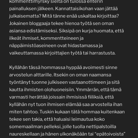
kommenttimyrsky sieltä on tulossa enterin
painalluksen jälkeen. Kannattaisikohan vaan jättää
julkaisematta? Mitä tänne enää uskaltaa kirjoittaa?
Jokainen bloggaaja tekee hienoa työtä sen oman
asiansa edistämiseksi. Siksipä on kurja huomata, että
ilkeät ihmiset, kommentteineen ja
näppäimistöaseineen ovat hidastamassa ja
vaikeuttamassa kirjoittajien työtä tai harrastusta.
Kyllähän tässä hommassa hyppää avoimesti sinne
arvostelun alttarille. Itsekin on oman naamansa
työntänyt tuonne julkiseen vastaanottimeen ja sitä
kautta ihmisten olohuoneisiin. Ymmärrän, että tämä
varmasti herättää joissain ihmisissä fiiliksiä, että
kyllähän nyt tuon ihmisen elämää saa arvostella ihan
miten tahtoo. Tuskin kukaan tätä hommaa kuitenkaan
tekee sen takia, että haluaisi leimautua koko
somemaailman pelleksi, jolle tuolla nettipalstoilla
naureskellaan ja hänen ulkonäköään tai “epätoivoista”