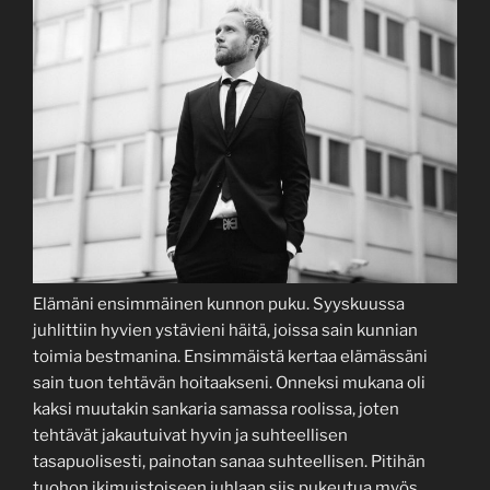
Elämäni ensimmäinen kunnon puku. Syyskuussa
juhlittiin hyvien ystävieni häitä, joissa sain kunnian
toimia bestmanina. Ensimmäistä kertaa elämässäni
sain tuon tehtävän hoitaakseni. Onneksi mukana oli
kaksi muutakin sankaria samassa roolissa, joten
tehtävät jakautuivat hyvin ja suhteellisen
tasapuolisesti, painotan sanaa suhteellisen. Pitihän
tuohon ikimuistoiseen juhlaan siis pukeutua myös