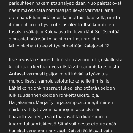
parisuhteen hakemista analysoidaan. Nuo palstat ovat
näemmä osa tätä hommaa ja tulevat varmasti aina
olemaan. Eihän niitä edes kannattaisi lueskella, mutta
ihminenhän on hyvin utelias olento. Itse kuuntelen
tasaisin väliajoin Kalevauva.fi:n levyn läpi. Se jäsentää
aina asiat päässäni oikeisiin mittasuhteisiin.
Milloinkohan tulee yhtye nimeltään Kalejodel.fi?
Itse arvostan suuresti ihmisten avoimuutta, uskallusta
kirjoittaa ja kertoa myös niistä vaikeammista asioista.
Antavat varmasti paljon mietittävää ja työkaluja
mahdollisesti samoja asioita kokeneille ihmisille.
Lähiaikoina onkin saanut lukea lehdistöstä useiden
julkisuudenhenkilöiden rohkeita ulostuloja.
Harjakainen, Marja Tyrni ja Samppa Linna, ihminen
näiden viihdyttävien hahmojen takanakin on
haavottuvainen ja saattaa väsähtää liian suuren
kuormituksen iskiessä. Siinä vaiheessa ei auta enää
hauskat sananmuunnokset. Kaikki täällä ovat vain