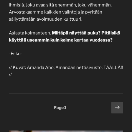
ihmisiä. Joku avaa sitä enemmän, joku vähemmän.
Arvostakaamme kaikkien valintoja ja pyritään
säilyttämään avoimuuden kulttuuri.
Asiasta kolmanteen.
Miltäpä näyttää puku? Pitäisikö
käyttää useammin kuin kolme kertaa vuodessa?
-Esko-
// Kuvat: Amanda Aho, Amandan nettisivusto:
TÄÄLLÄ!!
//
Posts
Next
Page
1
page
pagination