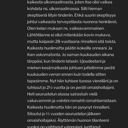
kaikesta ulkomaailmasta, joten itse olisi vaikea
kohdata ns. ulkomaailmassa. Silti hieman
skeptisenä liityin tinderiin. Ehkä suurin skeptisyys
johtui vaikeasta terveystilasta nuorena henkilenö.
Olen kelan mukaan ns. vaikeavammainen.
Lähtötilanne ei ollut mitenkään kovin mukava,
mutta kaipasin 28-vuotiaana rinnalleni sitä toista.
Kaikesta huolimatta päätin kokeilla onneani. Ja
ihan uskomatonta. Jo saman kuukauden aikana
tärppäsi, kun tinderin latasin. Ujoudestani ja
miehen kesämatkasta johtuen juttelimme peräti
kuukauden verran ennen kuin todella sitten
tapasimme. Nyt hän tuhisee tuossa vierelläni ja on
tuhissut jo 2½ vuotta ja on peräti omaishoitajani.
Heti seurustelun alussa sairastuin vielä
vakavammin ja vointini romahti romahtamistaan.
Kaikesta huolimatta hän on pysynyt rinnallani.
Sitoutui jo ½ vuoden seurustelun jälkeen
omaishoitajaksi. Älyttömän huonon tilanteeni
vuoksi on vaihtanut vaippojani, juottanut