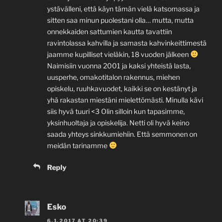
ystävälleni, että käyn tämän vielä katsomassa ja
sitten saa minun puolestani olla… mutta, mutta
onnekkaiden sattumien kautta tavattiin
ravintolassa kahvilla ja samasta kahvinkeittimestä
jaamme kupilliset vieläkin, 18 vuoden jälkeen
Naimisiin vuonna 2001 ja kaksi yhteistä lasta,
uusperhe, omakotitalon rakennus, miehen
opiskelu, ruuhkavuodet, kaikki se on kestänyt ja
yhä rakastan miestäni mielettömästi. Minulla kävi
siis hyvä tuuri <3 Olin silloin kun tapasimme,
yksinhuoltaja ja opiskelija. Netti oli hyvä keino
saada yhteys sinkkumiehiin. Että semmonen on
meidän tarinamme
Reply
Esko
6.1.2017 AT 20:39