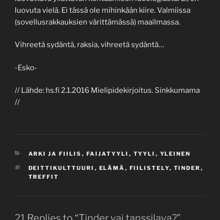
luovuta vielä. Ei tässä ole mihinkään kiire. Valmiissa
(sovellusrakkauksien värittämässä) maailmassa.
Vihreetä sydäntä, raksia, vihreetä sydäntä…
-Esko-
// Lähde: hs.fi 2.1.2016 Mielipidekirjoitus. Sinkkumama
//
CATEGORIES
ARKI JA FIILIS
,
FAIJATYYLI
,
TYYLI
,
YLEINEN
TAGS
DEITTIKULTTUURI
,
ELÄMÄ
,
FIILISTELY
,
TINDER
,
TREFFIT
21 Replies to “Tinder vai tanssilava?”