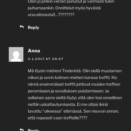
Olen jo jonkin verran puhunut ja varmasti tulen
puhumaankin. Onnittelut myös hyvästä
uravalinnasta!!…????????
Reply
Anna
4.1.2017 AT 20:47
Mä löysin mieheni Tinderistä. Olin siellä muutaman
viikon ja sovin kolmen miehen kanssa treffit. No
nämä ensimmäiset treffit johtivat muiden treffien
perumiseen ja sovelluksen poistamiseen. Ja
sellainen aarre sieltä löytyi, että olen tosi onnellinen
nettiin uskaltautumisesta. Ei me oltais ikinä
tavattu “oikeessa” elämässä. Sen neuvon annan,
että nopeasti vaan treffeille????
Reply