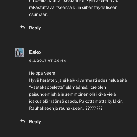
on useita. Mutta itsestään on kyllä aloitettava:
rakastuttava itseensä kuin siihen täydelliseen
osumaan.
Reply
Esko
6.1.2017 AT 20:46
Heippa Veera!
Hyvä herättely ja ei kaikki varmasti edes halua sitä
“vastakappaletta” elämäänsä. Itse olen
paisuhdemiehiä ja semmoinen olisi kiva vielä
joskus elämäänsä saada. Pakottamatta kylläkin…
Rauhakseen ja rauhakseen…????????
Reply