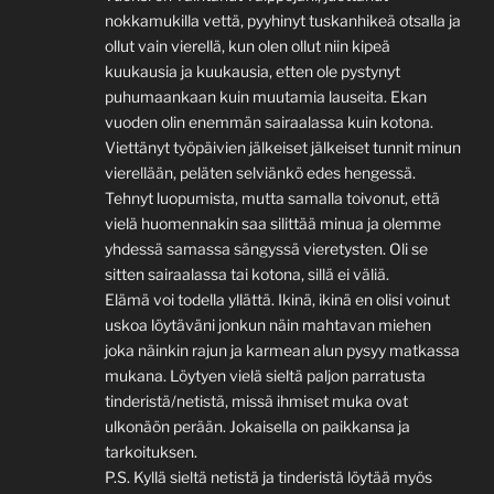
nokkamukilla vettä, pyyhinyt tuskanhikeä otsalla ja
ollut vain vierellä, kun olen ollut niin kipeä
kuukausia ja kuukausia, etten ole pystynyt
puhumaankaan kuin muutamia lauseita. Ekan
vuoden olin enemmän sairaalassa kuin kotona.
Viettänyt työpäivien jälkeiset jälkeiset tunnit minun
vierellään, peläten selviänkö edes hengessä.
Tehnyt luopumista, mutta samalla toivonut, että
vielä huomennakin saa silittää minua ja olemme
yhdessä samassa sängyssä vieretysten. Oli se
sitten sairaalassa tai kotona, sillä ei väliä.
Elämä voi todella yllättä. Ikinä, ikinä en olisi voinut
uskoa löytäväni jonkun näin mahtavan miehen
joka näinkin rajun ja karmean alun pysyy matkassa
mukana. Löytyen vielä sieltä paljon parratusta
tinderistä/netistä, missä ihmiset muka ovat
ulkonäön perään. Jokaisella on paikkansa ja
tarkoituksen.
P.S. Kyllä sieltä netistä ja tinderistä löytää myös