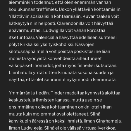
aiemminkin todennut, että olen enemmän vanhan
koulukunnan treffimies. Uskon yllättäviin kohtaamisiin.
Yllättäviin sosiaalisiin kohtaamisiin. Kuvan taakse voit
kätkeytyä niin helposti. Clarendonilla voit häivyttää
epävarmuuttasi. Ludwigilla voit vähän korostaa
itsetuntoasi. Valencialla häivyttää edellisen suhteesi
pölyt kirkkaiksi yksityiskohdiksi. Kasvojen
silotusnäppäimellä voit poistaa poskistasi ne liian
monista syödyistä kohvehdeista aiheutuneet
valkopäiset ihomadot, joita myös finneiksi kutsutaan.
Lierihatulla yrität sitten kruunata kokonaisuuden ja
näyttää, että olet seurannut nykymuodin kiemuroita.
Ymmärrän ja tiedän. Tinder madaltaa kynnystä aloittaa
keskusteluja ihmisten kanssa, mutta usein se
ensimmäinen oikea kohtaaminen onkin jotain ihan
muuta kuin molemmat ovat olettaneet. Siinä
kahvikupin ääressä on kaksi ihmistä. Ilman Ginghameja.
Ilman Ludwigeja. Siinä ei ole välissä virtuaaliverkkoa.