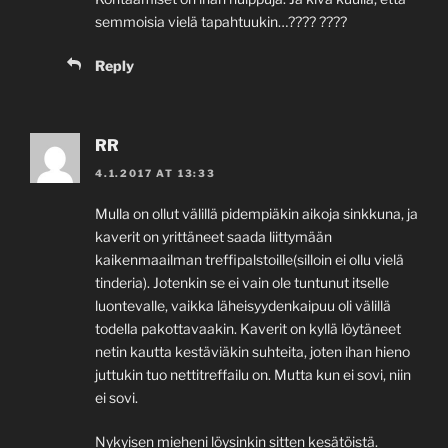
semmoisia vielä tapahtuukin…???? ????
Reply
RR
4.1.2017 AT 13:33
Mulla on ollut välillä pidempiäkin aikoja sinkkuna, ja
kaverit on yrittäneet saada liittymään
kaikenmaailman treffipalstoille(silloin ei ollu vielä
tinderia). Jotenkin se ei vain ole tuntunut itselle
luontevalle, vaikka läheisyydenkaipuu oli välillä
todella pakottavaakin. Kaverit on kyllä löytäneet
netin kautta kestäviäkin suhteita, joten ihan hieno
juttukin tuo nettitreffailu on. Mutta kun ei sovi, niin
ei sovi.
Nykyisen mieheni löysinkin sitten kesätöistä.