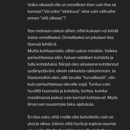
Voiko oikeasti olla on onnellinen ihan vain itse sä
kanssa? Vai onko “sinkkuus” aina vain välivaihe
ennen “sitä oikeaa”?
Itse meinaan uskon siihen, ettei kukaan voi tehdä
toista onnelliseksi. Onnelliseksi on jokaisen itse
itsensä tehtävä.
Mutta kohtaamisiin, niihin uskon minäkin. Vaikka
parisuhteessa elän, haluan edelleen kohdata ja
tulla kohdatuksi. Niinpä olen ainuisena kohdannut
sydänystäväni, oikein rakkaista rakkaimman. Ja
ihastunutkin olen, sillä tavalla “turvallisesti”, niin
kuin parisuhteessa olevalle sopii. Tuntuu vain
hyvältä huomata ja kohdata, tuntea, kuinka
maailmassa joskus vain kemiat kohtaavat. Myös
ilman sen suurempia taka-ajatuksia.
En itse usko, että meille olisi tarkoitettu vain se
yksi ja oikea. Uskon, että hyviä ja sopivia osumia