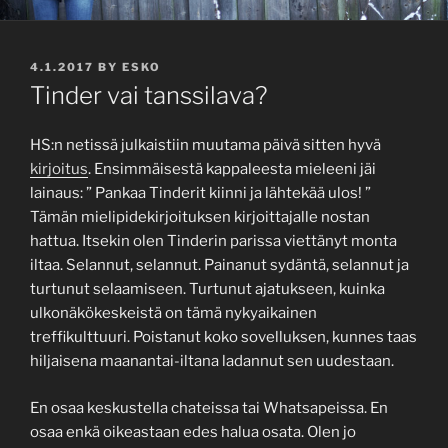
POSTED
4.1.2017
BY
ESKO
ON
Tinder vai tanssilava?
HS:n netissä julkaistiin muutama päivä sitten hyvä
kirjoitus
. Ensimmäisestä kappaleesta mieleeni jäi
lainaus: ” Pankaa Tinderit kiinni ja lähtekää ulos! ”
Tämän mielipidekirjoituksen kirjoittajalle nostan
hattua. Itsekin olen Tinderin parissa viettänyt monta
iltaa. Selannut, selannut. Painanut sydäntä, selannut ja
turtunut selaamiseen. Turtunut ajatukseen, kuinka
ulkonäkökeskeistä on tämä nykyaikainen
treffikulttuuri. Poistanut koko sovelluksen, kunnes taas
hiljaisena maanantai-iltana ladannut sen uudestaan.
En osaa keskustella chateissa tai Whatsapeissa. En
osaa enkä oikeastaan edes halua osata. Olen jo