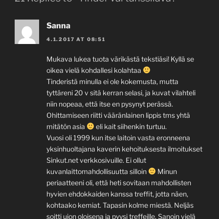
Sanna
4.1.2017 AT 08:51
Mukava lukea tuota värikästä tekstiäsi! Kyllä se
oikea vielä kohdallesi kolahtaa
Tinderistä minulla ei ole kokemusta, mutta
tyttäreni 20 v sitä kerran selasi, ja kuvat vilahteli
niin nopeaa, että itse en pysynyt perässä.
Ohittamiseen riitti vääränlainen lippis tms yhtä
mitätön asia
eli kait siihenkin turtuu.
Vuosi oli 1999 kun itse laitoin vasta eronneena
yksinhuoltajana kaverin kehoituksesta ilmoitukset
Sinkut.net verkkosivuille. Ei ollut
kuvanlaittomahdollisuutta silloin
Minun
periaatteeni oli, että heti sovitaan mahdollisten
hyvien ehdokkaiden kanssa treffit, jotta näen,
kohtaako kemiat. Tapasin kolme miestä. Neljäs
soitti ujon oloisena ja pyysi treffeille. Sanoin vielä