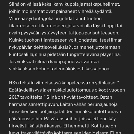
Siinä on välissä kaksi kahvikuppia ja matkapuhelimet,
joihin molemmat ovat painaneet vihreää sydäntä.
Vihreää sydäntä, joka on johdattanut tuohon
tilanteeseen. Tilanteeseen, joka voi olla täysi floppi tai
avain pysyvään ystävyyteen tai jopa parisuhteeseen.
Kuinka tuohon tilanteeseen voit johdattaa itsesi ilman
nykypäivän deittisovelluksia? Jos menet juttelemaan
kuntosalilla, sinua pidetään tungettelevana playerina.
Jos vinkkaat silmää kauppajonossa, vaihtaa
vinkkauksen kohde todennäköisesti kassajonoa.
HS:n tekstin viimeisessä kappaleessa on ydinlause: ”
Epätäydellisyys ja ennakkoluulottomuus olkoot vuoden
2017 tavoitteita!” Siinä on hyvät tavoitteet. Ostan
harmaan samettipuvun. Laitan vähän perunajauhoja
tanssikenkien pohjiin ja lähden ennakkoluulottomasti
päivätansseihin. Päivätansseihin, joissa ei liene käy
hirveästi ikäistäni kansaa. Ei hemmetti. Kohta se on
luovuttava yllättävän kohtaamisen ideologiasta. Ei, en