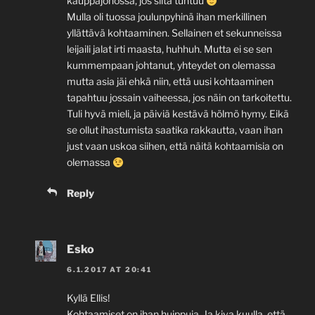
kauppajonossa, jos siltä tuntuu
Mulla oli tuossa joulunpyhinä ihan merkillinen
yllättävä kohtaaminen. Sellainen et sekunneissa
leijaili jalat irti maasta, huhhuh. Mutta ei se sen
kummempaan johtanut, yhteydet on olemassa
mutta asia jäi ehkä niin, että uusi kohtaaminen
tapahtuu jossain vaiheessa, jos näin on tarkoitettu.
Tuli hyvä mieli, ja päiviä kestävä hölmö hymy. Eikä
se ollut ihastumista saatika rakkautta, vaan ihan
just vaan uskoa siihen, että näitä kohtaamisia on
olemassa
Reply
Esko
6.1.2017 AT 20:41
Kyllä Ellis!
Kohtaamiset on ihan huippuja. Ja kiva kuulla, että