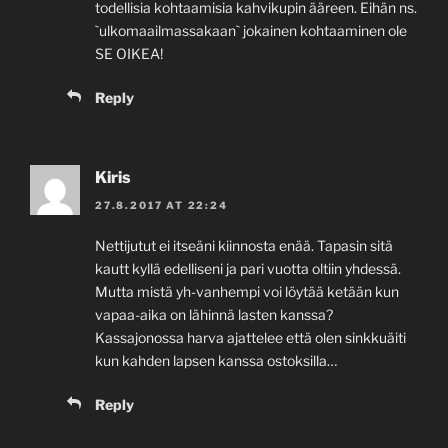
todellisia kohtaamisia kahvikupin ääreen. Eihän ns.
`ulkomaailmassakaan` jokainen kohtaaminen ole
SE OIKEA!
Reply
Kiris
27.8.2017 AT 22:24
Nettijutut ei itseäni kiinnosta enää. Tapasin sitä
kautt kyllä edelliseni ja pari vuotta oltiin yhdessä.
Mutta mistä yh-vanhempi voi löytää ketään kun
vapaa-aika on lähinnä lasten kanssa?
Kassajonossa harva ajattelee että olen sinkkuäiti
kun kahden lapsen kanssa ostoksilla…
Reply