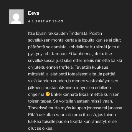
Eeva
4.1.2017 AT 15:03
Itse löysin rakkauden Tinderistä. Poistin
sovelluksen monta kertaa ja lopulta kun se ei ollut
päätöntä selaamista, kohdalle sattu silmät joita ei
pystynyt ohittamaan. Ei kauheena juteltu itse
sovelluksessa, just siksi ettei menis niin että kaikki
on juteltu ennen treffejä. Tavattiin kuukaus
mätsistä ja jalat petti totaalisesti alta. Ja pettää
vielä kahden vuoden ja monen vastoinkäymisen
jälkeen, mustasukkainen mäyris on edelleen
ongelma
Ehkei kannata liikaa miettiä kuin sen
toisen tapaa. Se voi tulla vastaan missä vaan,
Tinderissä mutta myös kaupan jonossa tai junassa.
Pitää uskaltaa vaan olla oma ittensä, jos toinen
karkaa toiselle puolen liikettä kun lähestyt, ei se
ollut se oikea.