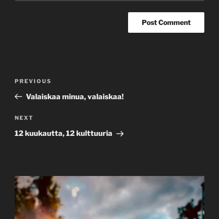
Post
Previous
PREVIOUS
navigation
Post
Valaiskaa minua, valaiskaa!
Next
NEXT
Post
12 kuukautta, 12 kulttuuria