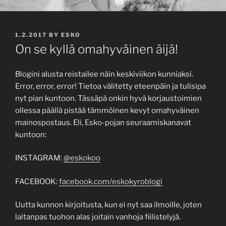
POSTED
1.2.2017
BY
ESKO
ON
On se kyllä omahyväinen äijä!
Blogini alusta reistailee näin keskiviikon kunniaksi.
Error, error, error! Tietoa välitetty eteenpäin ja tulisipa
nyt pian kuntoon. Tässäpä onkin hyvä korjaustoimien
ollessa päällä pistää tämmöinen kevyt omahyväinen
mainospostaus. Eli, Esko-pojan seuraamiskanavat
kuntoon:
INSTAGRAM:
@eskokoo
FACEBOOK:
facebook.com/eskokyroblogi
Uutta kunnon kirjoitusta, kun ei nyt saa ilmoille, joten
laitanpas tuohon alas joitain vanhoja fiilistelyjä.