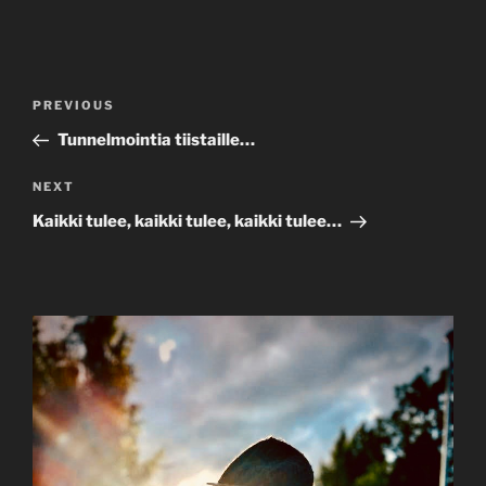
Post
Previous
PREVIOUS
navigation
Post
Tunnelmointia tiistaille…
Next
NEXT
Post
Kaikki tulee, kaikki tulee, kaikki tulee…