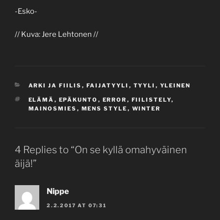
-Esko-
// Kuva: Jere Lehtonen //
CATEGORIES
ARKI JA FIILIS
,
FAIJATYYLI
,
TYYLI
,
YLEINEN
TAGS
ELÄMÄ
,
EPÄKUNTO
,
ERROR
,
FIILISTELY
,
MAINOSMIES
,
MENS STYLE
,
WINTER
4 Replies to “On se kyllä omahyväinen
äijä!”
Nippe
2.2.2017 AT 07:31