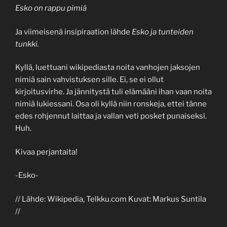
Esko on rappu pimiä
Ja viimeisenä insipiraation lähde
Esko ja tunteiden
tunkki.
Kyllä, luettuani wikipediasta noita vanhojen jaksojen
nimiä sain vahvistuksen sille. Ei, se ei ollut
kirjoitusvirhe. Ja jännitystä tuli elämääni ihan vaan noita
nimiä lukiessani. Osa oli kyllä niin ronskeja, ettei tänne
edes rohjennut laittaa ja vallan veti posket punaiseksi.
Huh.
Kivaa perjantaita!
-Esko-
// Lähde: Wikipedia, Telkku.com Kuvat: Markus Suntila
//