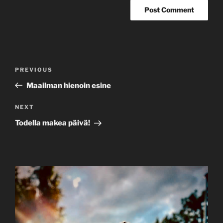
Post
Previous
PREVIOUS
navigation
Post
Maailman hienoin esine
Next
NEXT
Post
Todella makea päivä!