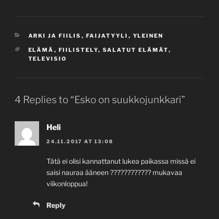
CATEGORIES
ARKI JA FIILIS
,
FAIJATYYLI
,
YLEINEN
TAGS
ELÄMÄ
,
FIILISTELY
,
SALATUT ELÄMÄT
,
TELEVISIO
4 Replies to “Esko on suukkojunkkari”
Heli
24.11.2017 AT 13:08
Tätä ei olisi kannattanut lukea paikassa missä ei
saisi nauraa ääneen ???????????? mukavaa
viikonloppua!
Reply