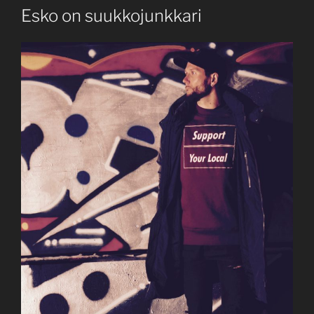
ON
Esko on suukkojunkkari