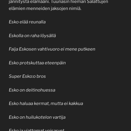
jännitystä elämääni. Tuunasin hieman Salattujen
elämien menneiden jaksojen nimiä.
Esko elää reunalla
Eskolla on raha löysällä
Faija Eskosen vahtivuoro ei mene putkeen
Esko protskuttaa eteenpäin
Super Esko:o bros
Esko on deitinohuessa
Esko haluaa kermat, mutta ei kakkua
Esko on huilukotelon vartija
Esko ja viattomat voisarvet