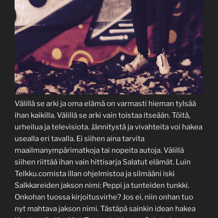
Välillä se arki ja oma elämä on varmasti hieman tylsää
ihan kaikilla. Välillä se arki vain toistaa itseään. Töitä,
urheilua ja televisiota. Jännitystä ja vivahteita voi hakea
usealla eri tavalla. Ei siihen aina tarvita
maailmanympärimatkoja tai nopeita autoja. Välillä
siihen riittää ihan vain hittisarja Salatut elämät. Luin
Telkku.comista illan ohjelmistoa ja silmääni iski
Salkkareiden jakson nimi: Peppi ja tunteiden tunkki.
Onkohan tuossa kirjoitusvirhe? Jos ei, niin onhan tuo
nyt mahtava jakson nimi. Tästäpä sainkin idean hakea