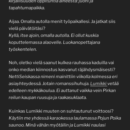
kirjallisuuden oppituntia aiheesta: juoni ja
tapahtumapaikka.
Aijaa. Omalla autolla menit työpaikallesi. Ja jatkat siis
vielä päivätöitäsi?
Kyllä, itse ajoin, omalla autolla. Ei ollut kuskia
koputtelemassa alaovelle. Luokanopettajana
työskentelen.
Noh, oletko vielä saanut kulkea rauhassa kaduilla vai
onko median kiinnostus kasvanut räjähdysmäisesti?
NettiSeiskassa nimeni mainittiin viikolla kolmessa eri
asiayhteydessä. Jotain romanssihuhuja.
Lumikki
vetää
edelleen mykkäkoulua. Ei auttanut vaikka vein Pirkan
reilun kaupan ruusuja ja raakasuklaata.
Kuinkas Lumikki muuten on suhtautunut voittoosi?
Käytiin me yhdessä karaokessa laulamassa Pojun Poika
saunoo. Minä vähän myötäilin ja Lumikki naulasi