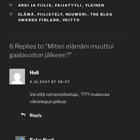
CATEGORIES
ARKI JA FIILIS
,
FAIJATYYLI
,
YLEINEN
TAGS
ELÄMÄ
,
FIILISTELY
,
HUUMORI
,
THE BLOG
AWARDS FINLAND
,
VOITTO
6 Replies to “Miten elämäni muuttui
gaalavoiton jälkeen?”
Heli
4.11.2017 AT 22:37
Vai että romanssihuhuja.. ???? mukavaa
viikonlopun jatkoa.
Reply