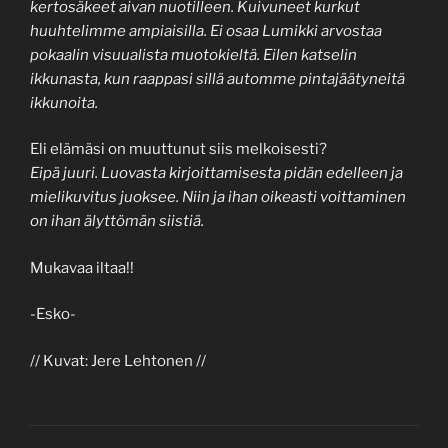
kertosäkeet aivan nuotilleen. Kuivuneet kurkut
huuhtelimme ampiaisilla. Ei osaa Lumikki arvostaa
pokaalin visuualista muotokieltä. Eilen katselin
ikkunasta, kun raappasi sillä automme pintajäätyneitä
ikkunoita.
Eli elämäsi on muuttunut siis melkoisesti?
Eipä juuri. Luovasta kirjoittamisesta pidän edelleen ja
mielikuvitus juoksee. Niin ja ihan oikeasti voittaminen
on ihan älyttömän siistiä.
Mukavaa iltaa!!
-Esko-
// Kuvat: Jere Lehtonen //