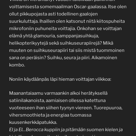
voittamisesta somemaailman Oscar-gaalassa. Itse olen
ollut pikkupojasta asti todellinen gaalojen
suurkuluttaja. Ihaillen olen katsonut niitä kiitospuheita
mikrofoniin puhuneita voittajia. Onkohan se voittajan
elämä yhtä glamouria, samppanjasuihkuja,
helikopterikyytejä sekä suihkuseurapiirejä? Mikä
muuten on suihkuseurapiiri tai siis mistä tuommoinen
sana on peräisin? Suihku, seura ja piiri. Aikamoinen
kombo.
Noniin käydäänpäs läpi hieman voittajan viikkoa:
Maanantaiaamu varmaankin alkoi herätyksellä
satiinilakanoista, aamiaisen ollessa katettuna
vuoteeseen ihan siihen tyynyn viereen. Tuorepuuroa,
vihersmoothieta ja energiaa tuomassa
kuusenkerkkäpatukka.
EI ja EI…Berocca kuppiin ja pitämään suomen kielen ja