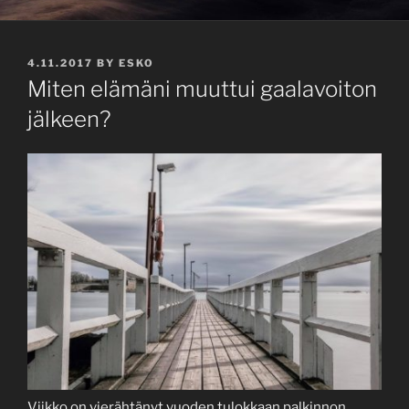
POSTED
4.11.2017
BY
ESKO
ON
Miten elämäni muuttui gaalavoiton
jälkeen?
Viikko on vierähtänyt vuoden tulokkaan palkinnon