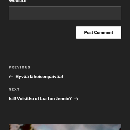
Website
Post
Previous
PREVIOUS
navigation
Post
Hyvää läheisenpäivää!
Next
NEXT
Post
Isi!! Voisitko ottaa ton Jennin?