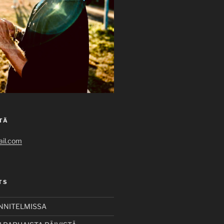
TÄ
il.com
TS
UNNITELMISSA