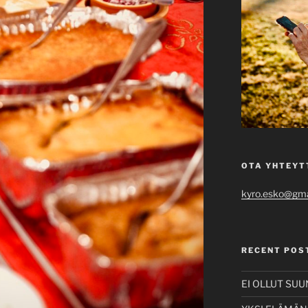
OTA YHTEYT
kyro.esko@gma
RECENT POS
EI OLLUT SU