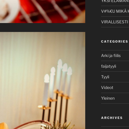
YKSI ELÄMÄNI
V#%€U MIKÄ 
VIRALLISESTI
CATEGORIES
Arki ja fiilis
faijatyyli
Tyyli
Videot
Yleinen
ARCHIVES