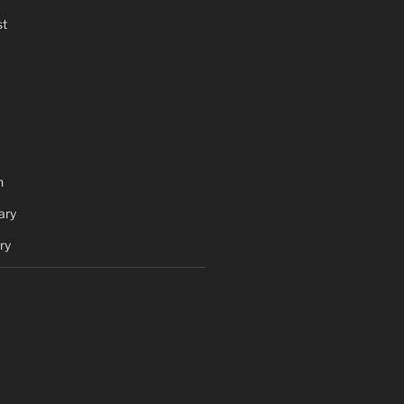
t
h
ary
ry