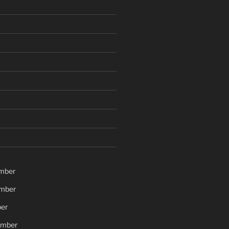
mber
mber
er
ember