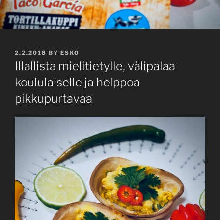
POSTED
2.2.2018
BY
ESKO
ON
Illallista mielitietylle, välipalaa
koululaiselle ja helppoa
pikkupurtavaa