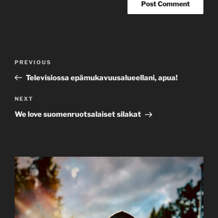
Post
Previous
PREVIOUS
navigation
Post
Televisiossa epämukavuusalueellani, apua!
Next
NEXT
Post
We love suomenruotsalaiset silakat