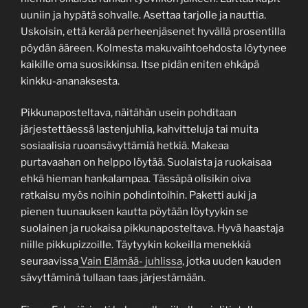
uuniin ja hypätä sohvalle. Asettaa tarjolle ja nauttia.
Uskoisin, että kerää perheenjäsenet hyvällä prosentilla
pöydän ääreen. Kolmesta makuvaihtoehdosta löytynee
kaikille oma suosikkinsa. Itse pidän eniten ehkäpä
kinkku-ananaksesta.
Pikkunaposteltava, näitähän usein pohditaan
järjestettäessä lastenjuhlia, kahvitteluja tai muita
sosiaalisia ruoansävyttämiä hetkiä. Makeaa
purtavaahan on helppo löytää. Suolaista ja ruokaisaa
ehkä hieman hankalampaa. Tässäpä olisikin oiva
ratkaisu myös noihin pohdintoihin. Paketti auki ja
pienen tuunauksen kautta pöytään löytyykin se
suolainen ja ruokaisa pikkunaposteltava. Hyvä haastaja
niille pikkupizzoille. Täytyykin kokeilla menekkiä
seuraavissa
Vain Elämää- juhlissa
, jotka uuden kauden
sävyttäminä tullaan taas järjestämään.