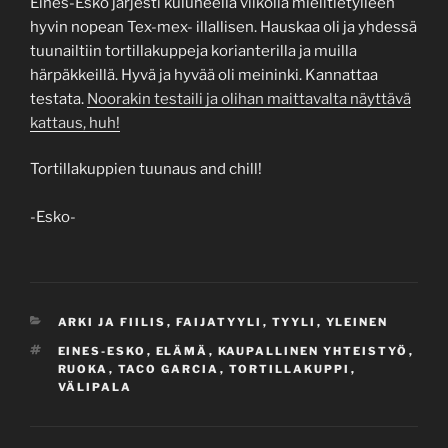
Eines-Esko järjesti kuluneella viikolla mielitietylleen
hyvin nopean Tex-mex- illallisen. Hauskaa oli ja yhdessä
tuunailtiin tortillakuppeja korianterilla ja muilla
härpäkkeillä. Hyvä ja hyvää oli meininki. Kannattaa
testata.
Noorakin testaili ja olihan maittavalta näyttävä
kattaus, huh!
Tortillakuppien tuunaus and chill!
-Esko-
CATEGORIES
ARKI JA FIILIS
,
FAIJATYYLI
,
TYYLI
,
YLEINEN
TAGS
EINES-ESKO
,
ELÄMÄ
,
KAUPALLINEN YHTEISTYÖ
,
RUOKA
,
TACO GARCIA
,
TORTILLAKUPPI
,
VÄLIPALA