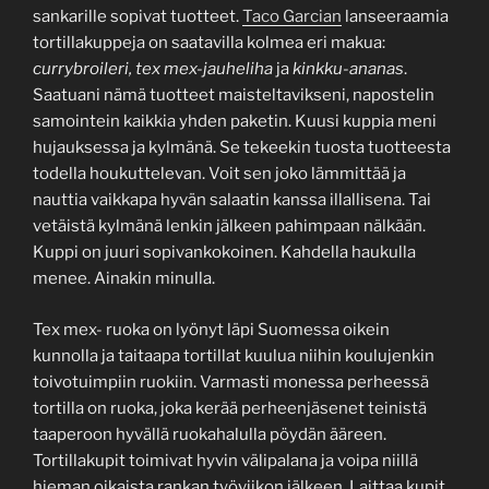
sankarille sopivat tuotteet.
Taco Garcian
lanseeraamia
tortillakuppeja on saatavilla kolmea eri makua:
currybroileri, tex mex-jauheliha
ja
kinkku-ananas
.
Saatuani nämä tuotteet maisteltavikseni, napostelin
samointein kaikkia yhden paketin. Kuusi kuppia meni
hujauksessa ja kylmänä. Se tekeekin tuosta tuotteesta
todella houkuttelevan. Voit sen joko lämmittää ja
nauttia vaikkapa hyvän salaatin kanssa illallisena. Tai
vetäistä kylmänä lenkin jälkeen pahimpaan nälkään.
Kuppi on juuri sopivankokoinen. Kahdella haukulla
menee. Ainakin minulla.
Tex mex- ruoka on lyönyt läpi Suomessa oikein
kunnolla ja taitaapa tortillat kuulua niihin koulujenkin
toivotuimpiin ruokiin. Varmasti monessa perheessä
tortilla on ruoka, joka kerää perheenjäsenet teinistä
taaperoon hyvällä ruokahalulla pöydän ääreen.
Tortillakupit toimivat hyvin välipalana ja voipa niillä
hieman oikaista rankan työviikon jälkeen. Laittaa kupit