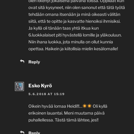
olen itkenyt jokaisena päivänä töissä. Oppilaat kun
ovat sitä kysyneet, niin olen sanonut että tätä työtä
tehdään omana itsenään ja minä oikeasti välitän
siitä, että te opitte ja kasvatte hienoiksi ihmisiksi.
Ja kyllä oli tänään taas yhtä itkua kun
6.luokkalaiset piti hyvästellä lomille ja yläkouluun.
Niin ihana luokka, jota minulla on ollut kunnia
opettaa. Haikein ja kiitollisia mielin kesälomalle!
Reply
Esko Kyrö
5.6.2018 AT 15:19
Oikein hyvää lomaa Heidi!!!…
Oli kyllä
erikoinen lauantai. Meni muutama päivä
puhallellessa. Tästä tämä lähtee, jes!!
Reply