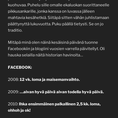
kuohuvaa. Puhelu sille omalle ekaluokan suorittaneelle
pikkusankarille, jonka kanssa on luvassa jälleen
mahtavia kesähetkiä. Siitäpä sitten vähän juhlistamaan
päättynyttä lukuvuotta. Puku päällä tietysti. Se on jo
traditio.
Mitäpä minä olen näinä kesäisinä päivänä tuonne
Facebookiin ja blogiini vuosien varrella päivitellyt. Oli
hauska selailla näitä historian havinoita…
FACEBOOK:
2008:
12 vk. loma ja maisemanvaihto.
2009:
…aivan hyvä päivä aivan todella hyvä päivä.
2010:
Ihka ensimmäinen palkallinen 2,5 kk. loma,
ohhoh ja ok!