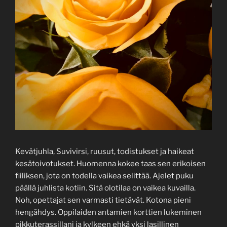
Kevätjuhla, Suvivirsi, ruusut, todistukset ja haikeat
kesätoivotukset. Huomenna kokee taas sen erikoisen
fiiliksen, jota on todella vaikea selittää. Ajelet puku
päällä juhlista kotiin. Sitä olotilaa on vaikea kuvailla.
Noh, opettajat sen varmasti tietävät. Kotona pieni
hengähdys. Oppilaiden antamien korttien lukeminen
pikkuterassillani ja kylkeen ehkä yksi lasillinen