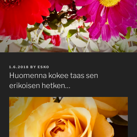
POSTED
1.6.2018
BY
ESKO
ON
Huomenna kokee taas sen
erikoisen hetken…