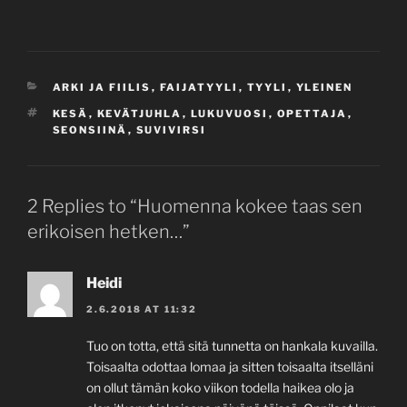
CATEGORIES
ARKI JA FIILIS
,
FAIJATYYLI
,
TYYLI
,
YLEINEN
TAGS
KESÄ
,
KEVÄTJUHLA
,
LUKUVUOSI
,
OPETTAJA
,
SEONSIINÄ
,
SUVIVIRSI
2 Replies to “Huomenna kokee taas sen
erikoisen hetken…”
Heidi
2.6.2018 AT 11:32
Tuo on totta, että sitä tunnetta on hankala kuvailla.
Toisaalta odottaa lomaa ja sitten toisaalta itselläni
on ollut tämän koko viikon todella haikea olo ja