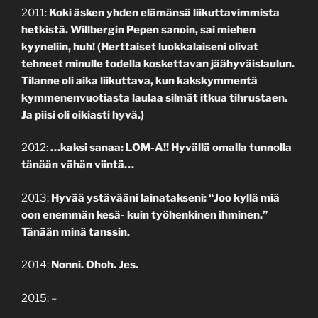
2011:
Koki äsken yhden elämänsä liikuttavimmista
hetkistä. Willbergin Pepen sanoin, sai miehen
kyyneliin, huh! (Herttaiset luokkalaiseni olivat
tehneet minulle todella koskettavan jäähyväislaulun.
Tilanne oli aika liikuttava, kun kakskymmentä
kymmenenvuotiasta laulaa silmät itkua tihrustaen.
Ja piisi oli oikiasti hyvä.)
2012:
…kaksi sanaa: LOM-A!! Hyvällä omalla tunnolla
tänään vähän viintä…
2013:
Hyvää ystävääni lainatakseni: “Joo kyllä miä
oon enemmän kesä- kuin työhenkinen ihminen.”
Tänään minä tanssin.
2014:
Nonni. Ohoh. Jes.
2015: –