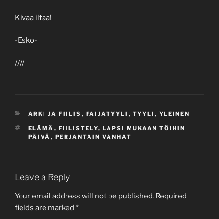
Kivaa iltaa!
-Esko-
////
CATEGORIES
ARKI JA FIILIS
,
FAIJATYYLI
,
TYYLI
,
YLEINEN
TAGS
ELÄMÄ
,
FIILISTELY
,
LAPSI MUKAAN TÖIHIN
PÄIVÄ
,
PERJANTAIN VANHAT
Leave a Reply
Your email address will not be published.
Required
fields are marked
*