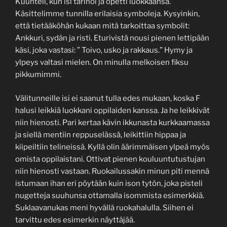
Kuunteli, kun isi tarinoi ja opetti luokkaansa.
Käsittelimme tunnilla erilaisia symboleja. Kysyinkin,
että tietääköhän kukaan mitä tarkoittaa symbolit:
Ankkuri, sydän ja risti. Eturivistä nousi pienen lettipään
käsi, joka vastasi: ” Toivo, usko ja rakkaus.” Hymy ja
ylpeys valtasi mielen. On minulla melkoisen fiksu
pikkumimmi.
Välitunneille isi ei saanut tulla edes mukaan, koska F
halusi leikkiä luokkani oppilaiden kanssa. Ja he leikkivät
niin hienosti. Pari kertaa kävin ikkunasta kurkkaamassa
ja siellä mentiin reppuselässä, leikittiin hippaa ja
kiipeiltiin telineissä. Kyllä olin äärimmäisen ylpeä myös
omista oppilaistani. Ottivat pienen kouluuntutustujan
niin hienosti vastaan. Ruokailussakin minun piti mennä
istumaan ihan eri pöytään kuin ison tytön, joka pisteli
nugetteja suuhunsa ottamalla isommista esimerkkiä.
Suklaavanukas meni hyvällä ruokahalulla. Siihen ei
tarvittu edes esimerkin näyttäjää.