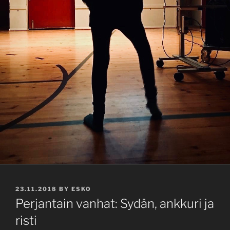
POSTED
23.11.2018
BY
ESKO
ON
Perjantain vanhat: Sydän, ankkuri ja
risti