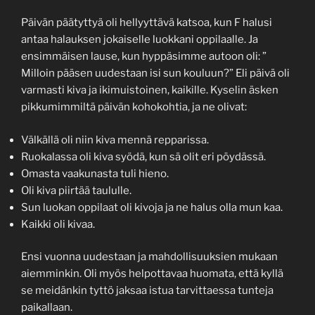
Päivän päätyttyä oli hellyyttävä katsoa, kun F halusi
antaa halauksen jokaiselle luokkani oppilaalle. Ja
ensimmäisen lause, kun hyppäsimme autoon oli: ”
Milloin pääsen uudestaan isi sun kouluun?” Eli päivä oli
varmasti kiva ja ikimuistoinen, kaikille. Kyselin äsken
pikkumimmiltä päivän kohokohtia, ja ne olivat:
Välkällä oli niin kiva mennä repparissa.
Ruokalassa oli kiva syödä, kun sä olit eri pöydässä.
Omasta vaakunasta tuli hieno.
Oli kiva piirtää taululle.
Sun luokan oppilaat oli kivoja ja ne halus olla mun kaa.
Kaikki oli kivaa.
Ensi vuonna uudestaan ja mahdollisuuksien mukaan
aiemminkin. Oli myös helpottavaa huomata, että kyllä
se meidänkin tyttö jaksaa istua tarvittaessa tunteja
paikallaan.