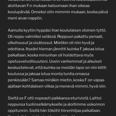
aloittavan F:n mukaan katsomaan ihan oikeaa
koulupäivää. Onneksi otin mimmin mukaan, koska päivä
meni aivan nappiin.
Aamulla kyytiin hyppäsi ihan koululaisen oloinen tyttö.
Oli reppu valmiiksi selässä. Reppuun pakattu penaali,
ulkohousut ja sisätossut. Mielikin oli niin hyvä ja
odottava. Itseäni hieman jännitti kuinka F jaksaa istua
paikallaan, koska minunhan oli hoidettava myös
opetusvelvollisuuteni. Usein vanhemmat ja aikuiset
keskustelevat, että kuinka se meidän lapsi on niin kiltti
koulussa ja jaksaa istua monta tuntia omassa
penkissään? Samaa minäkin mietin, koska F on vapaa-
ajallaan kohtalaisen vilkas ja menevä mimmi, hyvä niin.
Sieltä se F otti nopeasti paikkansa eturivistä. Laittoi
reppunsa tuolinselkämykselle ja aloitimme uskonnon
oppitunnin. Siellä hän tökötti hiirenhiljaa paikallaan.