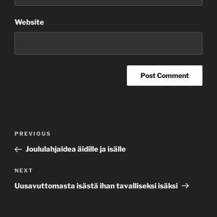
Website
Post
Previous
PREVIOUS
navigation
Post
Joululahjaidea äidille ja isälle
Next
NEXT
Post
Uusavuttomasta isästä ihan tavalliseksi isäksi