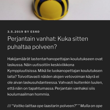
POSTED
3.5.2019
BY
ESKO
ON
Perjantain vanhat: Kuka sitten
puhaltaa polveen?
Hakijamäärät lastentarhanopettajan koulutukseen ovat
laskussa. Näin uutisoitiin keskiviikkona
Kymppiuutisissa. Mikä lie luokanopettajan koulutuksen
laita? Toivottavasti näiden alojen vetovoiman käyrä ei
ole aivan laskusuhdanteessa. Vahvasti kuitenkin luulen,
että näin on tapahtumassa. Perjantain vanhaksi siis
koulumaailman hommia.
/// “
Voitko laittaa ope laastarin polveen?” ” Mulla on ope