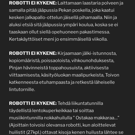
ROBOTTI EI KYKENE:
Laittamaan laastaria polveen ja
samalla pitää jääpussia Pekan poskella, joka kaatui
kesken jalkapallo-ottelun jäisellä pihamaalla. Niin ja
aluksi etsiä sitä jääpussia ympäri koulua, koska se ei
taaskaan ollut siellä opehuoneen pakastimessa.
Kertakäyttöiset meni jo ensimmäisellä viikolla.
ROBOTTI EI KYKENE:
Kirjaamaan jälki-istunnosta,
kopiomääristä, poissaoloista, vihkounohduksesta,
Pinjan hävinneistä toppahousuista, aktiivisesta
viittaamisesta, käsityöluokan maalipurkeista, Toivon
katkenneesta etuhampaasta ja retkestä läheiselle
lintutornille.
ROBOTTI EI KYKENE:
Tehdä liikuntatunnilla
täydellistä lentokuperkeikkaa tai soittaa
musiikintunnilla nokkahuilulla ” Ostakaa makkaraa…”
(Ajoittain toivoisi olevansa robotti, kun aloittelevat
huilistit (27kpl.) ottavat kisoja kenen huilusta lähtee se