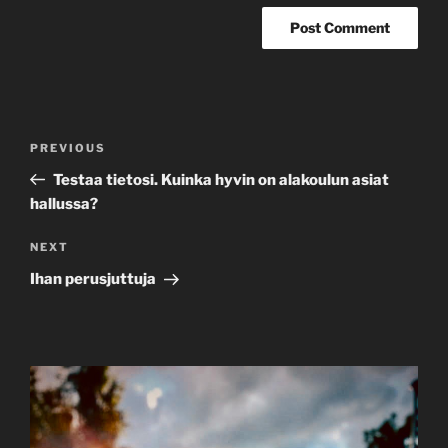
Post
Previous
PREVIOUS
navigation
Post
Testaa tietosi. Kuinka hyvin on alakoulun asiat
hallussa?
Next
NEXT
Post
Ihan perusjuttuja