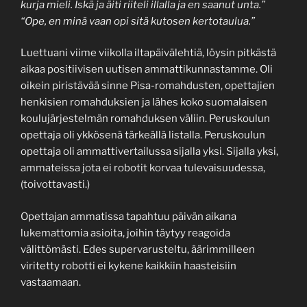
kurja mieli. Iskä ja äiti riiteli illalla ja en saanut unta.”
“Ope, en minä vaan opi sitä kutosen kertotaulua.”
Luettuani viime viikolla iltapäivälehtiä, löysin pitkästä
aikaa positiivisen uutisen ammattikunnastamme. Oli
oikein piristävää sinne Pisa-romahdusten, opettajien
henkisien romahduksien ja lähes koko suomalaisen
koulujärjestelmän romahduksen väliin. Peruskoulun
opettaja oli ykkösenä tärkeällä listalla. Peruskoulun
opettaja oli ammattivertailussa sijalla yksi. Sijalla yksi,
ammateissa jota ei robotit korvaa tulevaisuudessa,
(toivottavasti.)
Opettajan ammatissa tapahtuu päivän aikana
lukemattomia asioita, joihin täytyy reagoida
välittömästi. Edes supervarusteltu, äärimmilleen
viritetty robotti ei kykene kaikkiin haasteisiin
vastaamaan.