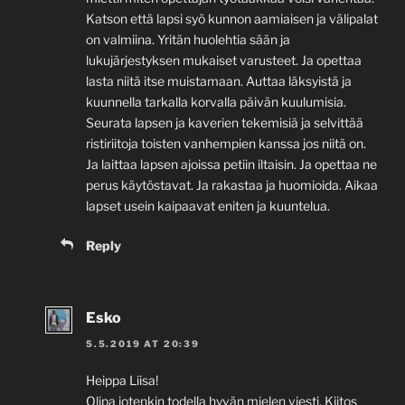
Katson että lapsi syö kunnon aamiaisen ja välipalat
on valmiina. Yritän huolehtia sään ja
lukujärjestyksen mukaiset varusteet. Ja opettaa
lasta niitä itse muistamaan. Auttaa läksyistä ja
kuunnella tarkalla korvalla päivän kuulumisia.
Seurata lapsen ja kaverien tekemisiä ja selvittää
ristiriitoja toisten vanhempien kanssa jos niitä on.
Ja laittaa lapsen ajoissa petiin iltaisin. Ja opettaa ne
perus käytöstavat. Ja rakastaa ja huomioida. Aikaa
lapset usein kaipaavat eniten ja kuuntelua.
Reply
Esko
5.5.2019 AT 20:39
Heippa Liisa!
Olipa jotenkin todella hyvän mielen viesti. Kiitos