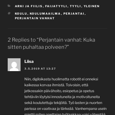
CATEGORIES
ARKI JA FIILIS
,
FAIJATYYLI
,
TYYLI
,
YLEINEN
TAGS
KOULU
,
KOULUMAAILMA
,
PERJANTAI
,
PERJANTAIN VANHAT
2 Replies to “Perjantain vanhat: Kuka
sitten puhaltaa polveen?”
Liisa
3.5.2019 AT 13:27
Niin, digiloikasta huolimatta robotit ei onneksi
kaikessa korvaa ihmistä. Toivoisin, että
jatkossakin päivähoito, esiopetus ja opetus
tehtäviin löytyisi innostuneita ja motivoituneita
sekä koulutettuja tekijöitä. Työ lasten ja nuorten
parissa on vaativaa ja tärkeää. Vanhempana usein
miettii miten opettajan työtaakkaa voisi vähentää.