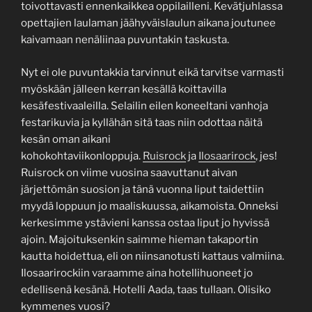
toivottavasti ennenkaikkea oppilailleni. Kevätjuhlassa
opettajien laulaman jäähyväislaulun aikana joutunee
kaivamaan nenäliinaa puvuntakin taskusta.
Nyt ei ole puvuntakkia tarvinnut eikä tarvitse varmasti
myöskään jälleen kerran kesällä koittavilla
kesäfestivaaleilla. Selailin eilen koneeltani vanhoja
festarikuvia ja kyllähän sitä taas niin odottaa näitä
kesän oman aikani
kohokohtaviikonloppuja.
Ruisrock
ja
Ilosaarirock
, jes!
Ruisrock on viime vuosina saavuttanut aivan
järjettömän suosion ja tänä vuonna liput taidettiin
myydä loppuun jo maaliskuussa, aikamoista. Onneksi
kerkesimme ystävieni kanssa ostaa liput jo hyvissä
ajoin. Majoituksenkin saimme hieman takaportin
kautta hoidettua, eli on niinsanotusti kattaus valmiina.
Ilosaarirockiin varaamme aina hotellihuoneet jo
edellisenä kesänä. Hotelli Aada, taas tullaan. Olisiko
kymmenes vuosi?