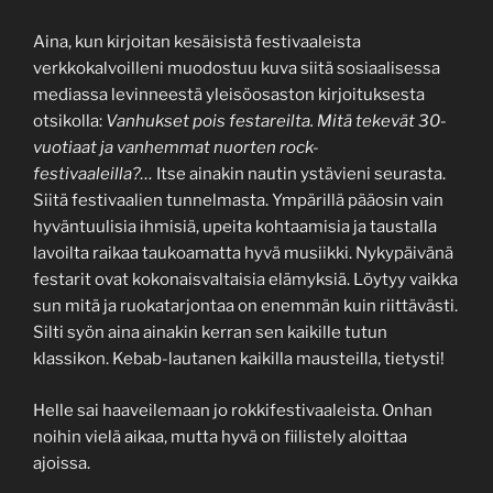
Aina, kun kirjoitan kesäisistä festivaaleista
verkkokalvoilleni muodostuu kuva siitä sosiaalisessa
mediassa levinneestä yleisöosaston kirjoituksesta
otsikolla:
Vanhukset pois festareilta. Mitä tekevät 30-
vuotiaat ja vanhemmat nuorten rock-
festivaaleilla?…
Itse ainakin nautin ystävieni seurasta.
Siitä festivaalien tunnelmasta. Ympärillä pääosin vain
hyväntuulisia ihmisiä, upeita kohtaamisia ja taustalla
lavoilta raikaa taukoamatta hyvä musiikki. Nykypäivänä
festarit ovat kokonaisvaltaisia elämyksiä. Löytyy vaikka
sun mitä ja ruokatarjontaa on enemmän kuin riittävästi.
Silti syön aina ainakin kerran sen kaikille tutun
klassikon. Kebab-lautanen kaikilla mausteilla, tietysti!
Helle sai haaveilemaan jo rokkifestivaaleista. Onhan
noihin vielä aikaa, mutta hyvä on fiilistely aloittaa
ajoissa.