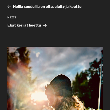
navigation
Post
Noilla seuduilla on oltu, elelty ja koettu
Next
NEXT
Post
Ekat kerrat koettu