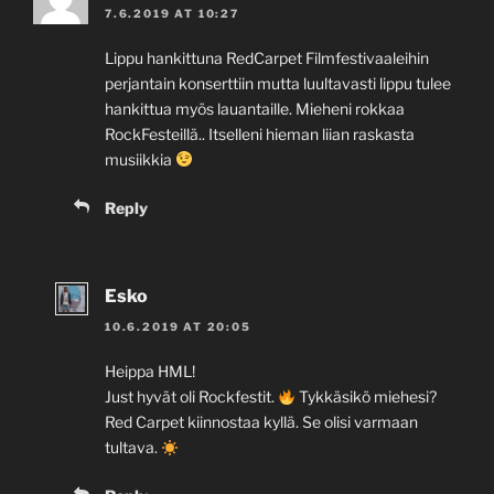
7.6.2019 AT 10:27
Lippu hankittuna RedCarpet Filmfestivaaleihin
perjantain konserttiin mutta luultavasti lippu tulee
hankittua myös lauantaille. Mieheni rokkaa
RockFesteillä.. Itselleni hieman liian raskasta
musiikkia
Reply
Esko
10.6.2019 AT 20:05
Heippa HML!
Just hyvät oli Rockfestit.
Tykkäsikö miehesi?
Red Carpet kiinnostaa kyllä. Se olisi varmaan
tultava.