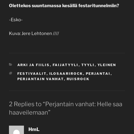
Olettekos suuntamassa kesällä festaritunnelmiin?
-Esko-
Kuva: Jere Lehtonen ////
CATEGORIES
ARKI JA FIILIS
,
FAIJATYYLI
,
TYYLI
,
YLEINEN
TAGS
FESTIVAALIT
,
ILOSAARIROCK
,
PERJANTAI
,
PERJANTAIN VANHAT
,
RUISROCK
2 Replies to “Perjantain vanhat: Helle saa
haaveilemaan”
HmL