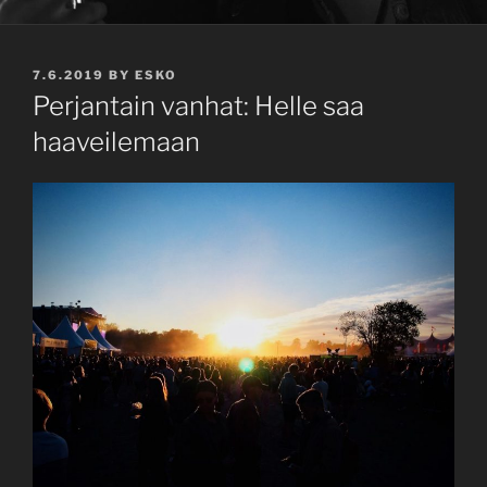
POSTED
7.6.2019
BY
ESKO
ON
Perjantain vanhat: Helle saa
haaveilemaan