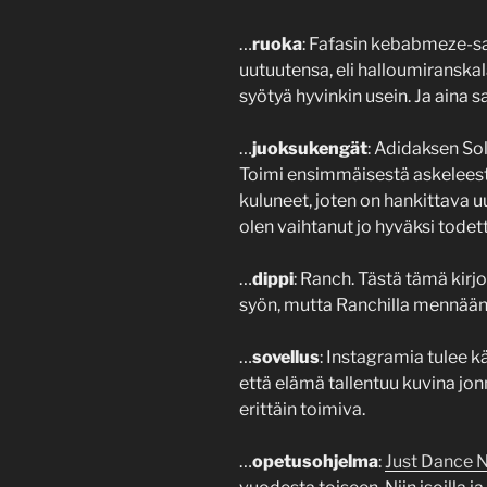
…
ruoka
: Fafasin kebabmeze-sal
uutuutensa, eli halloumiranskalai
syötyä hyvinkin usein. Ja aina 
…
juoksukengät
: Adidaksen Sol
Toimi ensimmäisestä askeleesta
kuluneet, joten on hankittava u
olen vaihtanut jo hyväksi todett
…
dippi
: Ranch. Tästä tämä kirjo
syön, mutta Ranchilla mennään
…
sovellus
: Instagramia tulee kä
että elämä tallentuu kuvina jo
erittäin toimiva.
…
opetusohjelma
:
Just Dance 