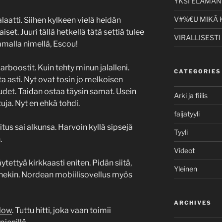
YKSI ELÄMÄNI
V#%€U MIKÄ 
aatti. Siihen kylkeen vielä heidän
set. Juuri tällä hetkellä tätä settiä tulee
VIRALLISESTI
samalla nimellä, Escou!
arboostit. Kuin tehty minun jalalleni.
CATEGORIES
 asti. Nyt ovat tosin jo melkoisen
udet. Taidan ostaa täysin samat. Usein
Arki ja fiilis
uja. Nyt en ehkä tohdi.
faijatyyli
itus sai alkunsa. Harvoin kyllä sipsejä
Tyyli
.
Videot
ytettyä kirkkaasti eniten. Pidän siitä,
Yleinen
nnekin. Nordean mobiilisovellus myös
ARCHIVES
Now
. Tuttu hitti, joka vaan toimii