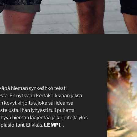
ehkäpä hieman synkeähkö teksti
ta. En nyt vaan kertakaikkiaan jaksa.
n kevyt kirjoitus, joka sai ideansa
elusta. Ihan lyhyesti tuli puhetta
 hyvä hieman laajentaa ja kirjoitella ylös
iasioitani. Elikkäs,
LEMPI
…