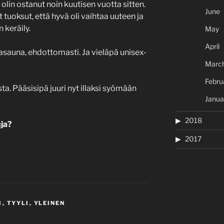
in ostanut noin kuutisen vuotta sitten.
June
t tuoksut, että hyvä oli vaihtaa uuteen ja
 keräily.
May
April
nasauna, ehdottomasti. Ja vieläpä unisex-
Marc
Febru
ta. Pääsisipä juuri nyt illaksi syömään
Janua
2018
ja?
2017
I
,
TYYLI
,
YLEINEN