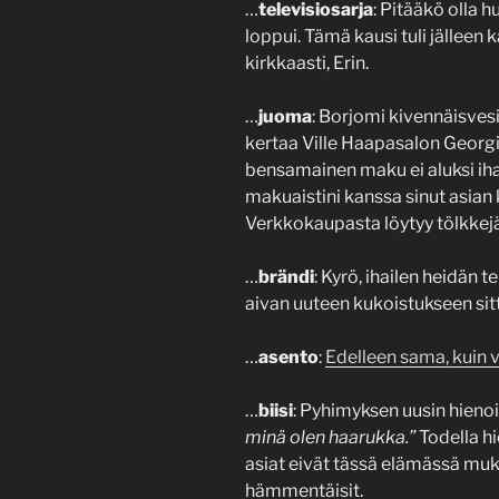
…
televisiosarja
: Pitääkö olla h
loppui. Tämä kausi tuli jälleen 
kirkkaasti, Erin.
…
juoma
: Borjomi kivennäisves
kertaa Ville Haapasalon Georgi
bensamainen maku ei aluksi ihan
makuaistini kanssa sinut asian
Verkkokaupasta löytyy tölkkejä
…
brändi
: Kyrö, ihailen heidän
aivan uuteen kukoistukseen sitt
…
asento
:
Edelleen sama, kuin v
…
biisi
: Pyhimyksen uusin hienoi
minä olen haarukka.”
Todella hi
asiat eivät tässä elämässä muka
hämmentäisit.