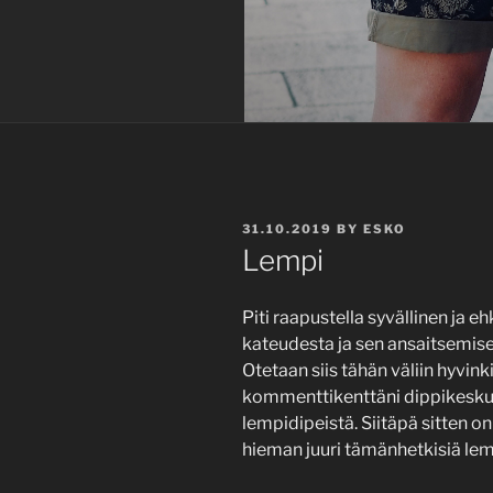
POSTED
31.10.2019
BY
ESKO
ON
Lempi
Piti raapustella syvällinen ja 
kateudesta ja sen ansaitsemises
Otetaan siis tähän väliin hyvinki
kommenttikenttäni dippikeskust
lempidipeistä. Siitäpä sitten on
hieman juuri tämänhetkisiä lemp