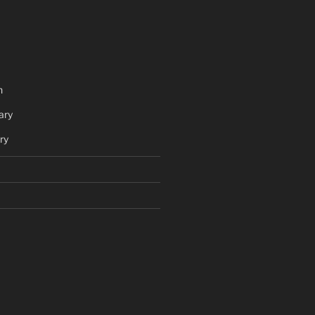
h
ary
ry