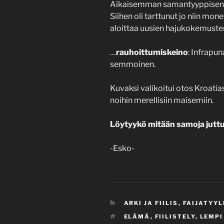
Aikaisemman samantyyppisen ol
Siihen oli tarttunut jo niin mone
aloittaa uusien hajukokemusten
…
rauhoittumiskeino
: Infrapu
semmoinen.
Kuvaksi valikoitui otos Kroatias
noihin merellisiin maisemiin.
Löytyykö mitään samoja juttu
-Esko-
CATEGORIES
ARKI JA FIILIS
,
FAIJATYYL
TAGS
ELÄMÄ
,
FIILISTELY
,
LEMPI