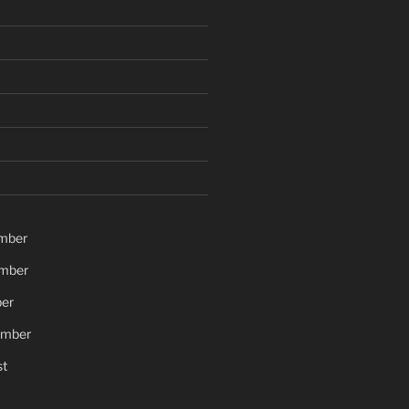
mber
mber
er
ember
t