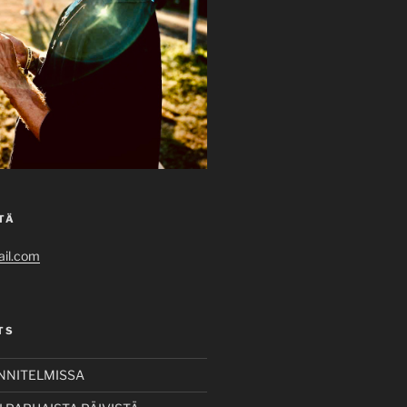
TÄ
il.com
TS
UNNITELMISSA