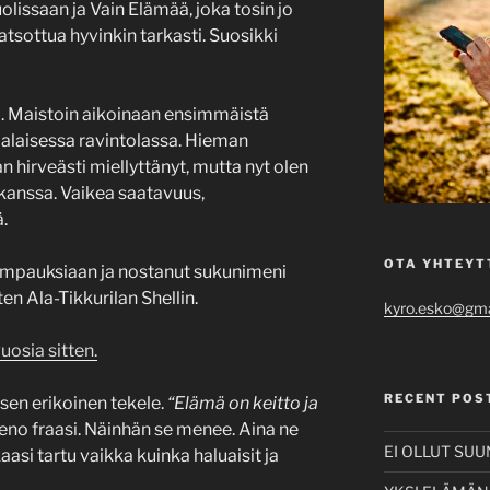
uolissaan ja Vain Elämää, joka tosin jo
katsottua hyvinkin tarkasti. Suosikki
i. Maistoin aikoinaan ensimmäistä
alaisessa ravintolassa. Hieman
 hirveästi miellyttänyt, mutta nyt olen
 kanssa. Vaikea saatavuus,
.
OTA YHTEYT
 tempauksiaan ja nostanut sukunimeni
en Ala-Tikkurilan Shellin.
kyro.esko@gma
uosia sitten.
RECENT POS
sen erikoinen tekele.
“Elämä on keitto ja
eno fraasi. Näinhän se menee. Aina ne
EI OLLUT SU
asi tartu vaikka kuinka haluaisit ja