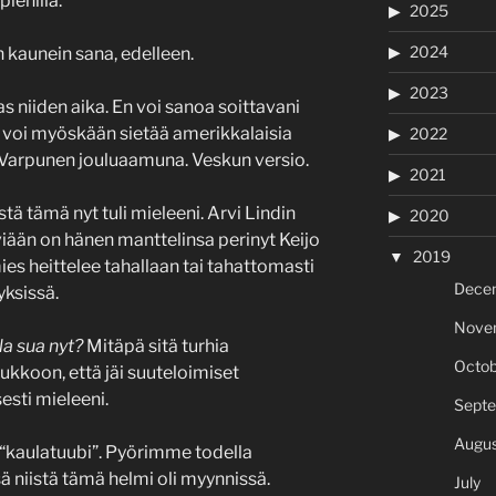
pienillä.
2025
2024
 kaunein sana, edelleen.
2023
as niiden aika. En voi sanoa soittavani
n voi myöskään sietää amerikkalaisia
2022
s Varpunen jouluaamuna. Veskun versio.
2021
istä tämä nyt tuli mieleeni. Arvi Lindin
2020
viään on hänen manttelinsa perinyt Keijo
2019
s heittelee tahallaan tai tahattomasti
Dece
ksissä.
Nove
a sua nyt?
Mitäpä sitä turhia
Octob
lukkoon, että jäi suuteloimiset
sesti mieleeni.
Sept
Augus
i “kaulatuubi”. Pyörimme todella
ä niistä tämä helmi oli myynnissä.
July