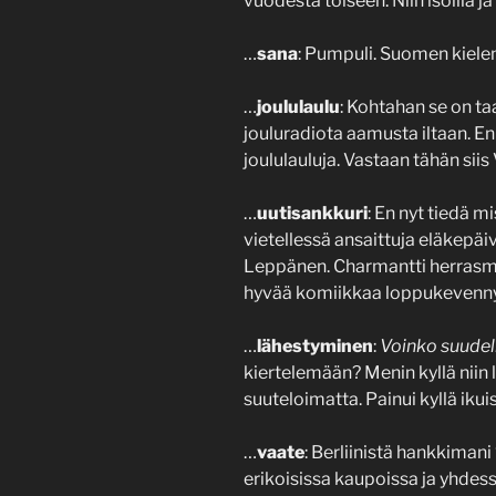
vuodesta toiseen. Niin isoilla ja 
…
sana
: Pumpuli. Suomen kielen
…
joululaulu
: Kohtahan se on ta
jouluradiota aamusta iltaan. E
joululauluja. Vastaan tähän sii
…
uutisankkuri
: En nyt tiedä m
vietellessä ansaittuja eläkepäi
Leppänen. Charmantti herrasmie
hyvää komiikkaa loppukevenny
…
lähestyminen
:
Voinko suudell
kiertelemään? Menin kyllä niin 
suuteloimatta. Painui kyllä ikui
…
vaate
: Berliinistä hankkiman
erikoisissa kaupoissa ja yhdess