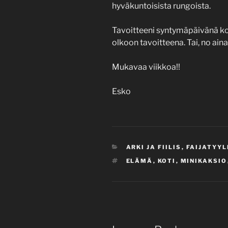
hyväkuntoisista rungoista.
Tavoitteeni syntymäpäivänä koti
olkoon tavoitteena. Tai, no aina
Mukavaa viikkoa!!
Esko
CATEGORIES
ARKI JA FIILIS
,
FAIJATYYL
TAGS
ELÄMÄ
,
KOTI
,
MINIKAKSIO