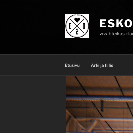
Skip
to
content
ESKO
vivahteikas el
Etusivu
Arki ja fiilis