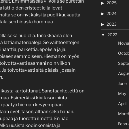
kenut. Ensimmäisellä viikolla se purettiin
2025
ja lattioiden eristeet leijailevat
2024
alta se on nyt kaksi ja puoli kuukautta
talaisen hidasta hommaa.
2023
2022
lla sekä huolella. Innokkaana olen
ä lattiamateriaaleja. Se vaihtoehtojen
Nove
naattia, parkettia, epoksia ja ja.
Octob
lkoiseen semmoiseen. Hieman on myös
 toivottavasti saamani noin viikon
Sept
 Ja toivottavasti sitä pääsisi jossain
Augus
n.
June
ikasta kartoittanut. Sanotaanko, että on
May
maa. Esimerkiksi kivitason hinta.
April
an päätyä hieman kevyempään
aan ovet, tason, altaan sekä hanan.
Marc
 upeaa ja tuoretta ilmettä. En näe
Febru
ko uusista kodinkoneista ja