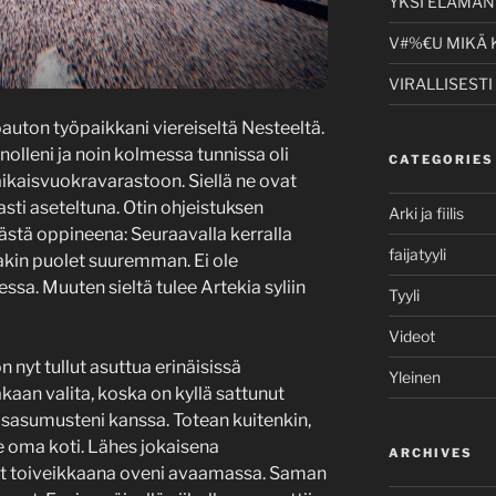
YKSI ELÄMÄNI
V#%€U MIKÄ 
VIRALLISESTI
uton työpaikkani viereiseltä Nesteeltä.
olleni ja noin kolmessa tunnissa oli
CATEGORIES
liaikaisvuokravarastoon. Siellä ne ovat
kasti aseteltuna. Otin ohjeistuksen
Arki ja fiilis
ästä oppineena: Seuraavalla kerralla
faijatyyli
akin puolet suuremman. Ei ole
sa. Muuten sieltä tulee Artekia syliin
Tyyli
Videot
n nyt tullut asuttua erinäisissä
Yleinen
lakaan valita, koska on kyllä sattunut
kaisasumusteni kanssa. Totean kuitenkin,
se oma koti. Lähes jokaisena
ARCHIVES
nyt toiveikkaana oveni avaamassa. Saman