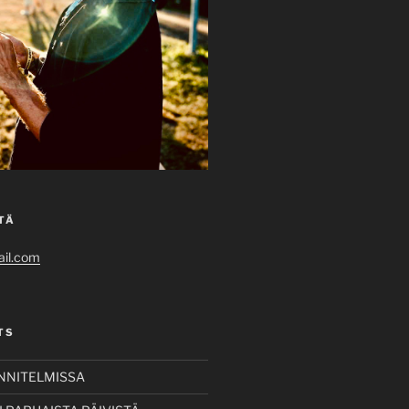
TÄ
il.com
TS
UNNITELMISSA