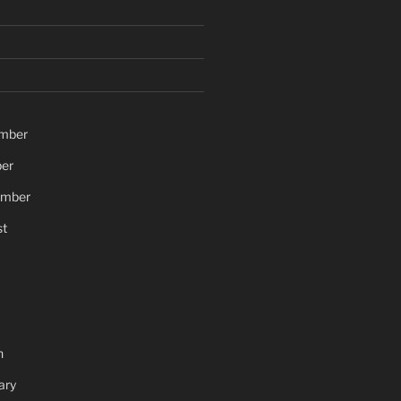
mber
er
ember
t
h
ary