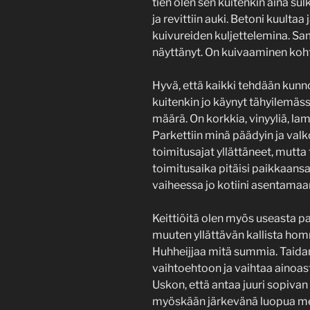
tien olen sen kuitenkin aina sul
ja revittiin auki. Betoni kuultaa 
kuivureiden kuljettelemina. Sam
näyttänyt. On kuivaaminen koh
Hyvä, että kaikki tehdään kunno
kuitenkin jo käynyt tähyilemäss
määrä. On korkkia, vinyyliä, lami
Parkettiin minä päädyin ja va
toimitusajat yllättäneet, mutta
toimitusaika pitäisi paikkaansa.
vaiheessa jo kotiini asentamaa
Keittiöitä olen myös useasta pa
muuten yllättävän kallista hom
Huhheijjaa mitä summia. Taid
vaihtoehtoon ja vaihtaa ainoast
Uskon, että antaa juuri sopivan
myöskään järkevänä luopua mel