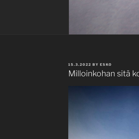
POSTED
15.3.2022
BY
ESKO
ON
Milloinkohan sitä ko