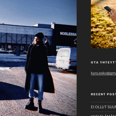
OTA YHTEYT
kyro.esko@gma
RECENT POS
EI OLLUT SU