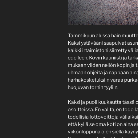
Tammikuun alussa hain muuttoa
Kaksi ystävääni saapuivat asunn
kaikki irtaimistoni siirretty vä
edelleen. Kovin kauniisti ja tar
mukaan viiden neliön kopin ja t
uhmaan ohjeita ja nappaan ain
harhakosketuksiin varaa purkaes
huojuvan tornin tyyliin.
Kaksi ja puoli kuukautta tässä o
osoitteissa. En valita, en todel
todellisia lottovoittoja väliai
että kyllä se oma koti on aina 
viikonloppuna olen siellä käy