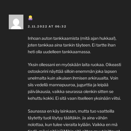
2.11.2022 AT 06:32
Inhoan auton tankkaamista (mitä ajan hukkaa!),
joten tankkaa aina tankin täyteen. Ei tartte ihan
heti olla uudelleen tankkaamassa.
Yksin ollessani en myöskään laita ruokaa. Oikeasti
ostoskorini näyttää silloin enemmän joka lapsen
unelmalta kuin aikuisen ihmisen arkiruualta. Voin
siis vedellä mannapuuroa, jugurttia ja leipää
päiväkausia, vaikka seurassa olenkin sitten se
kehuttu kokki. Ei sitä vaan itselleen yksinään viitsi.
Saunassa en käy lainkaan, mutta tuo vaatteilla
täytetty tuoli löytyy täältäkin. Ja aina vähän
nolottaa, kun tulee vieraita kylään. Vaikka en mä