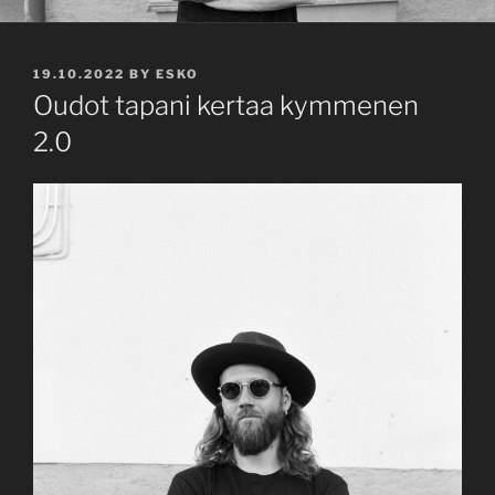
POSTED
19.10.2022
BY
ESKO
ON
Oudot tapani kertaa kymmenen
2.0