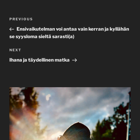
Post
Previous
PREVIOUS
navigation
Post
Ensivaikutelman voi antaa vain kerran ja kyllähän
se syysloma sieltä sarasti(a)
Next
NEXT
Post
Ihana ja täydellinen matka