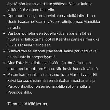
älyttömän kasan vaatteita päälleen. Vaikka kuinka
yritän tätä vastaan taistella.
Opehuoneessa juon kahvini aina vedellä jatkettuna.
Usein kaadan sekaan myös proteiinijuomaa. Mansikka
parasta.
Vastaan puhelimeen todella kovalla äänellä lähes
huutaen: Halloota, halloota!! Kääntää päitä esimerkiksi
julkisissa kulkuvälineissä.
Suihkautan asuntooni joka aamu kaksi (tarkasti kaksi)
painallusta huoneparfyymiä.
Aina Fafasista tilatessani väännän tämän kauniin
etunimeni muotoon: Escou. Niin kovin kansainvälistä.
Pesen hampaani aina niinsanottuun Marin-tyyliin. Eli
kaksi kertaa. Ensimmäisen sähköhammasharjalla ja
Paradontaxilla. Toisen normaalilla soft-harjalla ja
Pepsodentilla.
Tämmöistä tällä kertaa.