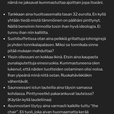
nämä ne jaksavat kummastuttaa ajoittain jopa itseäni.
Tankkaan aina huoltoasemalla tasan 32 eurolla. En kyllä
yhtään tiedä mistä tämmöinen on päähäni pinttynyt.
Näillä bensiinin hinnoilla tosin ihan hyvä ideologia. Ei
tunnu ihan niin kalliilta.
Sushibuffetissa otan aina pelkkiä grillattuja lohinigirejä
ja yhden tonnikalapalasen. Miksi se tonnikala sinne
pitää mukaan mahduttaa?
Yksin ollessani en kokkaa ikinä. Etsin aina kaupasta
punalaputettuja einesruokia. Kummastuneena olen
lukenut, että näiden tuotteiden ostaminen olisi noloa.
Ihan ylpeänä minä niitä ostan. Ruokahävikkiäkin
vähentävät.
Saunoessani istun lauteilla aina täysin samassa
kohdassa. Pinttyneetkö pakarankuvat lauteissa?
(Käytän kyllä laudeliinaa)
Asunnostani löytyy aina varmasti kaikille tuttu “the
chair”. Eli tuoli, joka aivan huomaamatta kerää