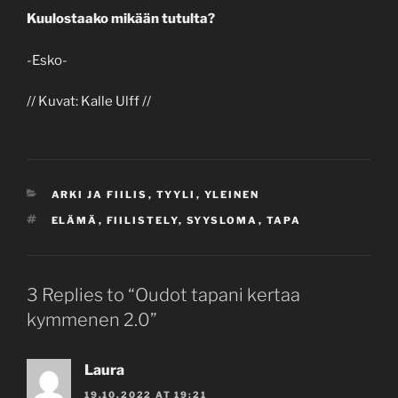
Kuulostaako mikään tutulta?
-Esko-
// Kuvat: Kalle Ulff //
CATEGORIES
ARKI JA FIILIS
,
TYYLI
,
YLEINEN
TAGS
ELÄMÄ
,
FIILISTELY
,
SYYSLOMA
,
TAPA
3 Replies to “Oudot tapani kertaa
kymmenen 2.0”
Laura
19.10.2022 AT 19:21