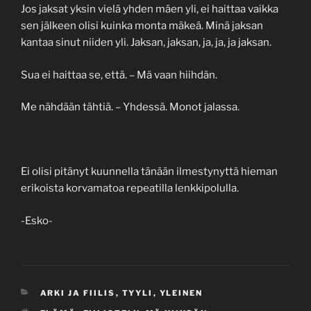
Jos jaksat yksin vielä yhden mäen yli, ei haittaa vaikka
sen jälkeen olisi kuinka monta mäkeä. Minä jaksan
kantaa sinut niiden yli. Jaksan, jaksan, ja, ja, ja jaksan.
Sua ei haittaa se, että. – Mä vaan hiihdän.
Me nähdään tähtiä. – Yhdessä. Monot jalassa.
Ei olisi pitänyt kuunnella tänään ilmestynyttä hieman
erikoista korvamatoa repeatilla lenkkipolulla.
-Esko-
CATEGORIES
ARKI JA FIILIS
,
TYYLI
,
YLEINEN