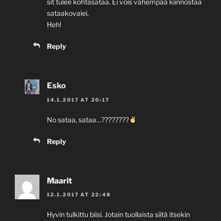
sit tulee kohtasataa. Ei vois vähempää kiinnostaa
sataakovaiei.
Heh!
Reply
Esko
14.1.2017 AT 20:17
No sataa, sataa…????????
Reply
Maarit
12.1.2017 AT 22:48
Hyvin tulkittu biisi. Jotain tuollaista siitä itsekin