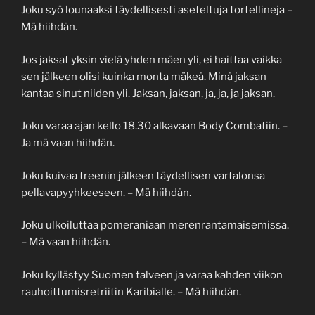
Joku syö lounaaksi täydellisesti aseteltuja tortellineja –
Mä hiihdän.
Jos jaksat yksin vielä yhden mäen yli, ei haittaa vaikka
sen jälkeen olisi kuinka monta mäkeä. Minä jaksan
kantaa sinut niiden yli. Jaksan, jaksan, ja, ja, ja jaksan.
Joku varaa ajan kello 18.30 alkavaan Body Combatiin. –
Ja mä vaan hiihdän.
Joku kuivaa treenin jälkeen täydellisen vartalonsa
pellavapyyhkeeseen. – Mä hiihdän.
Joku ulkoiluttaa pomeraniaan merenrantamaisemissa.
– Mä vaan hiihdän.
Joku kyllästyy Suomen talveen ja varaa kahden viikon
rauhoittumisretriitin Karibialle. – Mä hiihdän.