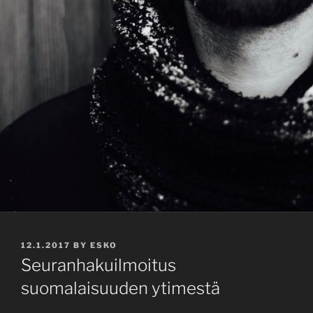
POSTED
12.1.2017
BY
ESKO
ON
Seuranhakuilmoitus
suomalaisuuden ytimestä