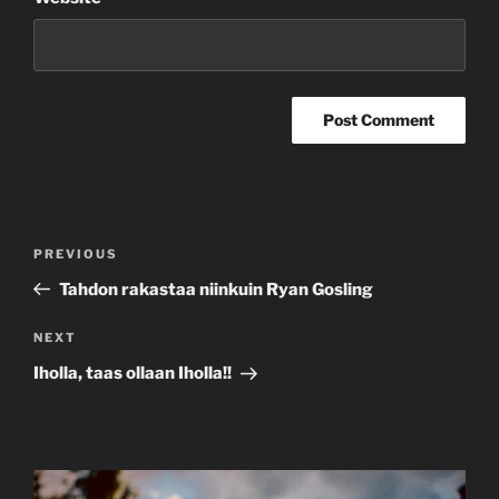
Post
Previous
PREVIOUS
navigation
Post
Tahdon rakastaa niinkuin Ryan Gosling
Next
NEXT
Post
Iholla, taas ollaan Iholla!!