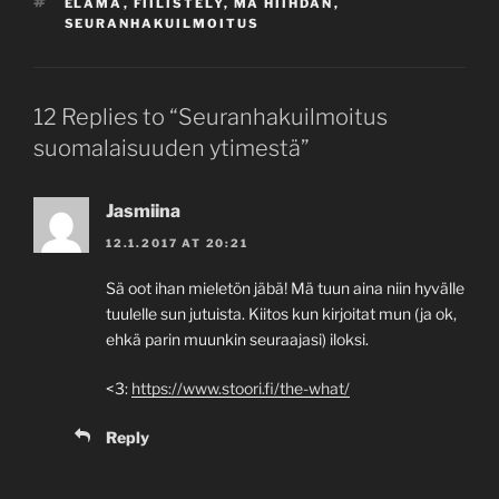
TAGS
ELÄMÄ
,
FIILISTELY
,
MÄ HIIHDÄN
,
SEURANHAKUILMOITUS
12 Replies to “Seuranhakuilmoitus
suomalaisuuden ytimestä”
Jasmiina
12.1.2017 AT 20:21
Sä oot ihan mieletön jäbä! Mä tuun aina niin hyvälle
tuulelle sun jutuista. Kiitos kun kirjoitat mun (ja ok,
ehkä parin muunkin seuraajasi) iloksi.
<3:
https://www.stoori.fi/the-what/
Reply