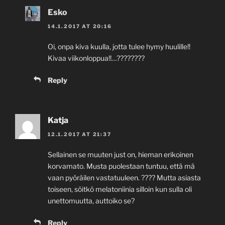
Esko
14.1.2017 AT 20:16
Oi, onpa kiva kuulla, jotta tulee hymy huulille!!
Kivaa viikonloppua!!…????????
Reply
Katja
12.1.2017 AT 21:37
Sellainen se muuten just on, hieman erikoinen
korvamato. Musta puolestaan tuntuu, että mä
vaan pyöräilen vastatuuleen. ???? Mutta asiasta
toiseen, söitkö melatoniinia silloin kun sulla oli
unettomuutta, auttoiko se?
Reply