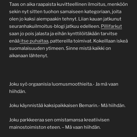
Taas on aika raapaista kuvitteellinen ilmoitus, menköön
sekin nyt sitten tuohon samaiseen kategoriaan, joita
olen jo kaksi aiempaakin tehnyt. Liian kauan jatkunut
seuranhakuilmoitus-blogi jatkuu edelleen.
Pillifarkut
saan jo pois jalasta ja eihän kynttilöitäkään tarvitse
enää
itse puhaltaa
, pattereilla toimivat. Kokeillaan iskeä
suomalaisuuden ytimeen. Sinne mistä kaikki on
aikanaan lähtenyt.
Joku syö orgaanisia luomusmoothieita.- Ja mä vaan
hiihdän.
Joku käynnistää kaksipaikkaisen Bemarin.- Mä hiihdän.
Joku parkkeeraa sen omistamansa kreatiivisen
mainostoimiston eteen. – Mä vaan hiihdän.