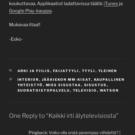
koukuttavaa. Applikaatiot ladattavissa täällä:
iTunes
ja
Google Play-kauppa
.
Mukavaa iltaa!!
-Esko-
CATEGORIES
ARKI JA FIILIS
,
FAIJATYYLI
,
TYYLI
,
YLEINEN
TAGS
INTERIOR
,
JÄÄKIEKON MM-KISAT
,
KAUPALLINEN
YHTEISTYÖ
,
MIES SISUSTAA
,
SISUSTUS
,
SUORATOISTOPALVELU
,
TELEVISIO
,
WATSON
One Reply to “Kaikki irti älytelevisiosta”
Pingback:
Voiko olla enää parempaa viihdettä? |