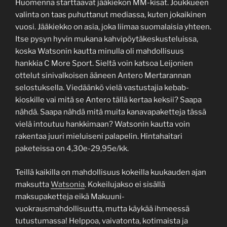
Huomenna starttaavat jääkiekon MM-kisat. Joukkueen
valinta on taas puhuttanut mediassa, kuten jokaikinen
vuosi. Jääkiekko on asia, joka liimaa suomalaisia yhteen.
Itse pysyn hyvin mukana kahvipöytäkeskusteluissa,
koska Watsonin kautta minulla oli mahdollisuus
hankkia C More Sport. Sieltä voin katsoa Leijonien
ottelut sinivalkoisen ääneen Antero Mertarannan
selostuksella. Viedäänkö vielä vastustajia kebab-
kioskille vai mitä se Antero tällä kertaa keksii? Saapa
nähdä. Saapa nähdä mitä muita kanavapaketteja tässä
vielä intoutuu hankkimaan? Watsonin kautta voin
rakentaa juuri mieluiseni palapelin. Hintahaitari
paketeissa on 4,30e-29,95e/kk.
Teillä kaikilla on mahdollisuus kokeilla kuukauden ajan
maksutta
Watsonia
. Kokeilujakso ei sisällä
maksupaketteja eikä Makuuni-
vuokrausmahdollisuutta, mutta käykää ihmeessä
tutustumassa! Helppoa, vaivatonta, kotimaista ja