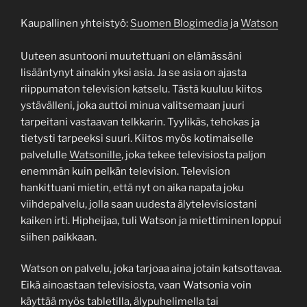
Kaupallinen yhteistyö:
Suomen Blogimedia
ja
Watson
Uuteen asuntooni muutettuani on elämässäni
lisääntynyt ainakin yksi asia. Ja se asia on ajasta
riippumaton television katselu. Tästä kuuluu kiitos
ystävälleni, joka auttoi minua valitsemaan juuri
tarpeitani vastaavan telkkarin. Tyylikäs, tehokas ja
tietysti tarpeeksi suuri. Kiitos myös kotimaiselle
palvelulle
Watsonille
, joka tekee televisiosta paljon
enemmän kuin pelkän television. Television
hankittuani mietin, että nyt on aika napata joku
viihdepalvelu, jolla saan uudesta älytelevisiostani
kaiken irti. Hipheijaa, tuli Watson ja miettiminen loppui
siihen paikkaan.
Watson on palvelu, joka tarjoaa aina jotain katsottavaa.
Eikä ainoastaan televisiosta, vaan Watsonia voin
käyttää myös tabletilla, älypuhelimella tai