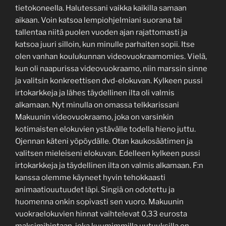
tietokoneella. Halutessani vaikka kaikilla samaan
aikaan. Voin katsoa lempiohjelmiani suorana tai
tallentaa niitä puolen vuoden ajan rajattomasti ja
katsoa juuri silloin, kun minulle parhaiten sopii. Itse
olen vanhan koulukunnan videovuokraamomies. Vielä,
kun oli naapurissa videovuokraamo, niin marssin sinne
ja valitsin konkreettisen dvd-elokuvan. Kylkeen pussi
irtokarkkeja ja lähes täydellinen ilta oli valmis
alkamaan. Nyt minulla on omassa telkkarissani
Makuunin videovuokraamo, joka on varsinkin
kotimaisten elokuvien ystävälle todella hieno juttu.
Ojennan käteni yöpöydälle. Otan kaukosäätimen ja
valitsen mieleiseni elokuvan. Edelleen kylkeen pussi
irtokarkkeja ja täydellinen ilta on valmis alkamaan. F:n
kanssa olemme käyneet hyvin tehokkaasti
animaatiouutuudet läpi. Singiä on odotettu ja
huomenna onkin sopivasti sen vuoro. Makuunin
vuokraelokuvien hinnat vaihtelevat 0,33 eurosta