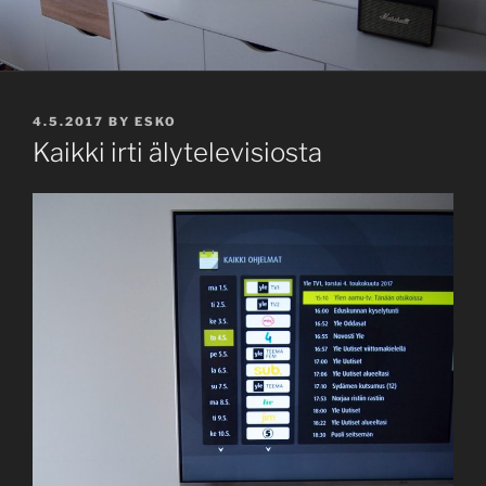
POSTED
4.5.2017
BY
ESKO
ON
Kaikki irti älytelevisiosta