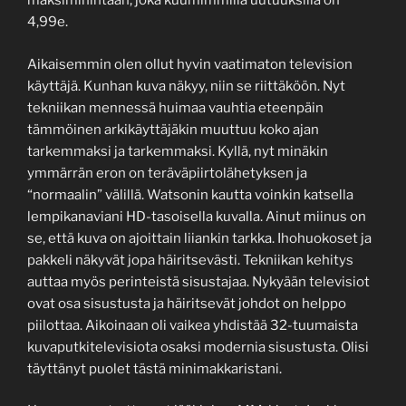
maksimihintaan, joka kuumimmilla uutuuksilla on
4,99e.
Aikaisemmin olen ollut hyvin vaatimaton television
käyttäjä. Kunhan kuva näkyy, niin se riittäköön. Nyt
tekniikan mennessä huimaa vauhtia eteenpäin
tämmöinen arkikäyttäjäkin muuttuu koko ajan
tarkemmaksi ja tarkemmaksi. Kyllä, nyt minäkin
ymmärrän eron on teräväpiirtolähetyksen ja
“normaalin” välillä. Watsonin kautta voinkin katsella
lempikanaviani HD-tasoisella kuvalla. Ainut miinus on
se, että kuva on ajoittain liiankin tarkka. Ihohuokoset ja
pakkeli näkyvät jopa häiritsevästi. Tekniikan kehitys
auttaa myös perinteistä sisustajaa. Nykyään televisiot
ovat osa sisustusta ja häiritsevät johdot on helppo
piilottaa. Aikoinaan oli vaikea yhdistää 32-tuumaista
kuvaputkitelevisiota osaksi modernia sisustusta. Olisi
täyttänyt puolet tästä minimakkaristani.