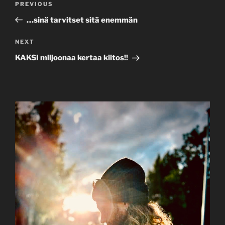
Previous
PREVIOUS
navigation
Post
…sinä tarvitset sitä enemmän
Next
NEXT
Post
KAKSI miljoonaa kertaa kiitos!!