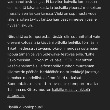
vastaanottovirkailijaa. Ei tarvitse kaivella lompakkoa
esiin sieltä takataskusta ja tuskailla yleensä melkoisen
massiivisen laskun kanssa. Vielä on sopimusta vuosi
jäljellä, joten täytyy laittaa hampaat viimeisen päälle
hyvään iskuun.
Niin, siitä ex temporesta. Tänään olin suunnitellut vain
olevani kotosalla ja käyväni pitkällä lenkillä. Törmäsin
Tiketin edessä ystävääni, joka oli menossa ostamaan
lippua tämän päivän Sideways-festivaaleille. “Lähe
Esko messiin…” “Noh, miksipä ei…” Eli illalla sitten
kesän ensimmäisille festareille tuohon muutaman
kilometrin päähän. Kerkiäähän noita lenkkejä juosta ja
lomahan mahdollistaa tämmöiset ratkaisut.
Sunnuntaina onkin sitten luvassa ex tempore-matka
Tallinnaan. Kiitos muuten
kaikille reissuvinkkejä
antaneille.
Hyvää viikonloppua!!