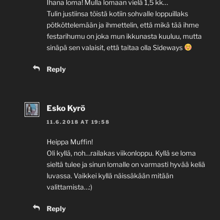
Ihana loma! Mulla lomaan vielä 1,5 kk…
Tulin justiinsa töistä kotiin sohvalle loppuillaks
pötköttelemään ja ihmettelin, että mikä tää ihme
festarihumu on joka mun ikkunasta kuuluu, mutta
sinäpä sen valaisit, että taitaa olla Sideways
Reply
Esko Kyrö
11.6.2018 AT 19:58
Heippa Muffin!
Oli kyllä, noh…railakas viikonloppu. Kyllä se loma
sieltä tulee ja sinun lomalle on varmasti hyvää keliä
luvassa. Vaikkei kyllä näissäkään mitään
valittamista…:)
Reply