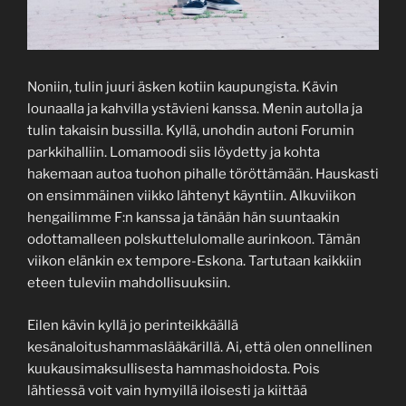
Noniin, tulin juuri äsken kotiin kaupungista. Kävin
lounaalla ja kahvilla ystävieni kanssa. Menin autolla ja
tulin takaisin bussilla. Kyllä, unohdin autoni Forumin
parkkihalliin. Lomamoodi siis löydetty ja kohta
hakemaan autoa tuohon pihalle töröttämään. Hauskasti
on ensimmäinen viikko lähtenyt käyntiin. Alkuviikon
hengailimme F:n kanssa ja tänään hän suuntaakin
odottamalleen polskuttelulomalle aurinkoon. Tämän
viikon elänkin ex tempore-Eskona. Tartutaan kaikkiin
eteen tuleviin mahdollisuuksiin.
Eilen kävin kyllä jo perinteikkäällä
kesänaloitushammaslääkärillä. Ai, että olen onnellinen
kuukausimaksullisesta hammashoidosta. Pois
lähtiessä voit vain hymyillä iloisesti ja kiittää