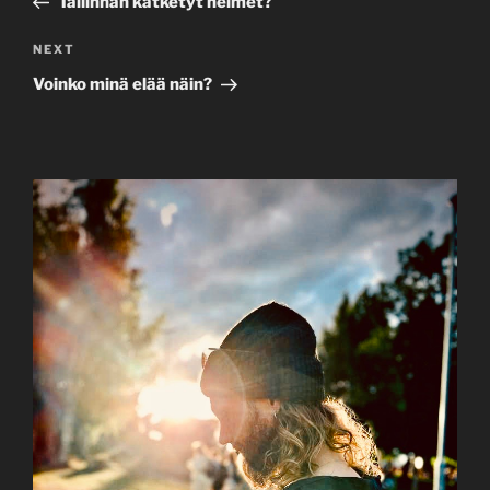
Tallinnan kätketyt helmet?
Next
NEXT
Post
Voinko minä elää näin?