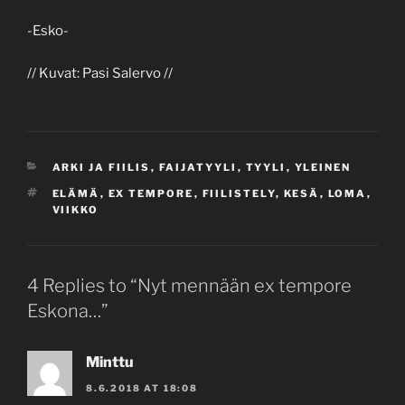
-Esko-
// Kuvat: Pasi Salervo //
CATEGORIES
ARKI JA FIILIS
,
FAIJATYYLI
,
TYYLI
,
YLEINEN
TAGS
ELÄMÄ
,
EX TEMPORE
,
FIILISTELY
,
KESÄ
,
LOMA
,
VIIKKO
4 Replies to “Nyt mennään ex tempore
Eskona…”
Minttu
8.6.2018 AT 18:08