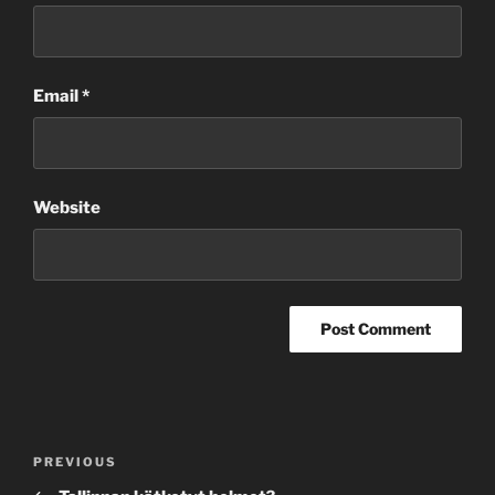
Email
*
Website
Post
Previous
PREVIOUS
navigation
Post