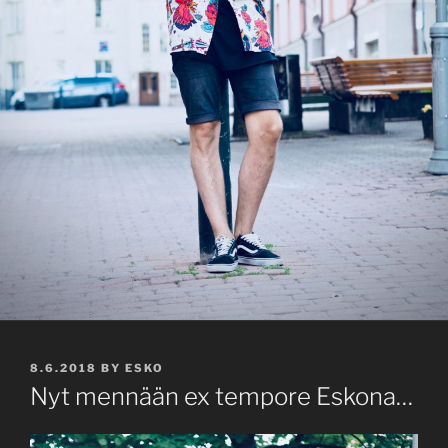
POSTED
8.6.2018
BY
ESKO
ON
Nyt mennään ex tempore Eskona…