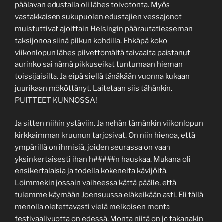
päälavan edustalla oli lähes toivotonta. Myös
vastakkaisen sukupuolen edustajien vessajonot
muistuttivat ajoittain Helsingin päärautatieaseman
taksijonoa siinä pilkun kohdilla. Ehkäpä koko
viikonlopun lähes pilvettömältä taivaalta paistanut
aurinko sai nämä pikkuseikat tuntumaan hieman
toissijaisilta. Ja eipä siellä tänäkään vuonna kukaan
juurikaan mököttänyt. Laitetaan siis tähänkin.
PUITTEET KUNNOSSA!
Ja sitten niihin ystäviin. Ja nehän tämänkin viikonlopun
kirkkaimman kruunun tarjosivat. On niin hienoa, että
ympärillä on ihmisiä, joiden seurassa on vaan
yksinkertaisesti ihan h#####n hauskaa. Mukana oli
ensikertalaisia ja todella kokeneita kävijöitä.
Löimmekin jossain vaiheessa kättä päälle, että
tulemme käymään Joensuussa eläkeikään asti. Eli tällä
menolla oletettavasti vielä melkoisen monta
festivaalivuotta on edessä. Monta niitä on jo takanakin