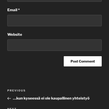
Email
*
Website
Post
Previous
PREVIOUS
navigation
Post
…kun kyseessä ei ole kaupallinen yhteistyö
NEXT