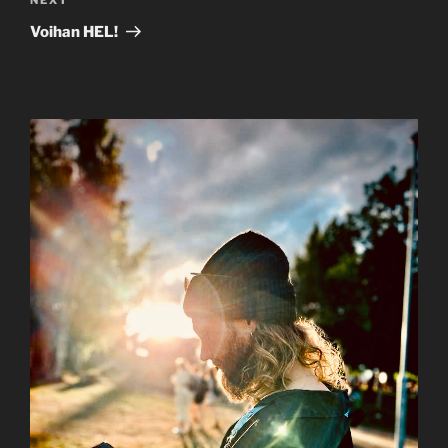
Next
Post
Voihan HEL!