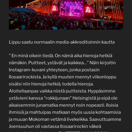
Lippu saatu normaalin media-akkreditoinnin kautta
” En minä oikein tiedä. On nämä aika hienoja hetkiä
nämäkin. Puitteet, ystävät ja kaikkea…” Näin kirjoitin
Instagram-kuvani yhteyteen, jonka postasin
Ilosaarirockista. Ja kyllä muuten mennyt viikonloppu
sisälsi niin hienoja hetkiä, todella hienoja.
Aloitellaanpas vaikka niistä puitteista. Hyppäsimme
ystävieni kanssa “rokkijunaan” Helsingistä ja eipä ole
aikaisemmin junamatka mennyt noin nopeasti. Iloisia
ihmisiä ja mahtuipas matkaan myös uusia kohtaamisia
ja muuan Mokoman vetämä livekeikka. Saavuttuamme
Joensuuhun oli vastassa Ilosaarirockin väkeä