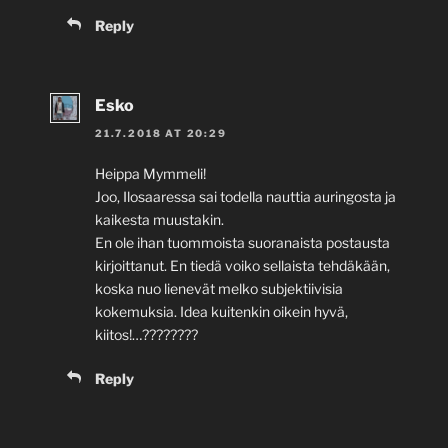
Reply
Esko
21.7.2018 AT 20:29
Heippa Mymmeli!
Joo, Ilosaaressa sai todella nauttia auringosta ja
kaikesta muustakin.
En ole ihan tuommoista suoranaista postausta
kirjoittanut. En tiedä voiko sellaista tehdäkään,
koska nuo lienevät melko subjektiivisia
kokemuksia. Idea kuitenkin oikein hyvä,
kiitos!…????????
Reply