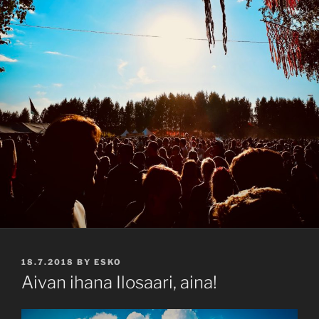
POSTED
18.7.2018
BY
ESKO
ON
Aivan ihana Ilosaari, aina!