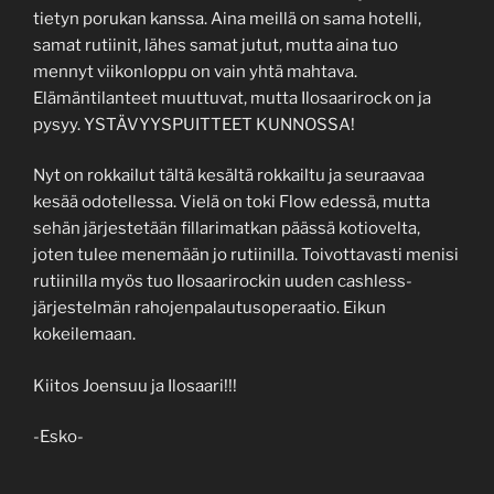
tietyn porukan kanssa. Aina meillä on sama hotelli,
samat rutiinit, lähes samat jutut, mutta aina tuo
mennyt viikonloppu on vain yhtä mahtava.
Elämäntilanteet muuttuvat, mutta Ilosaarirock on ja
pysyy. YSTÄVYYSPUITTEET KUNNOSSA!
Nyt on rokkailut tältä kesältä rokkailtu ja seuraavaa
kesää odotellessa. Vielä on toki Flow edessä, mutta
sehän järjestetään fillarimatkan päässä kotiovelta,
joten tulee menemään jo rutiinilla. Toivottavasti menisi
rutiinilla myös tuo Ilosaarirockin uuden cashless-
järjestelmän rahojenpalautusoperaatio. Eikun
kokeilemaan.
Kiitos Joensuu ja Ilosaari!!!
-Esko-