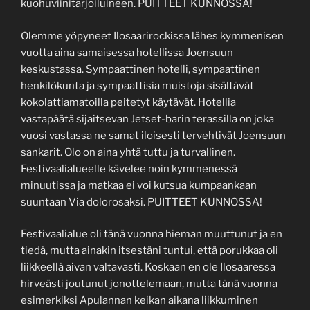
kuohuviinitarjoiluineen. PUITTEET KUNNOSSA!
Olemme yöpyneet Ilosaarirockissa lähes kymmenisen
vuotta aina samaisessa hotellissa Joensuun
keskustassa. Sympaattinen hotelli, sympaattinen
henkilökunta ja sympaattisia muistoja sisältävät
kokolattiamatoilla peitetyt käytävät. Hotellia
vastapäätä sijaitsevan Jetset-barin terassilla on joka
vuosi vastassa ne samat iloisesti tervehtivät Joensuun
sankarit. Olo on aina yhtä tuttu ja turvallinen.
Festivaalialueelle kävelee noin kymmenessä
minuutissa ja matkaa ei voi kutsua kumpaankaan
suuntaan Via dolorosaksi. PUITTEET KUNNOSSA!
Festivaalialue oli tänä vuonna hieman muuttunut ja en
tiedä, mutta ainakin itsestäni tuntui, että porukkaa oli
liikkeellä aivan valtavasti. Koskaan en ole Ilosaaressa
hirveästi joutunut jonottelemaan, mutta tänä vuonna
esimerkiksi Apulannan keikan aikana liikkuminen