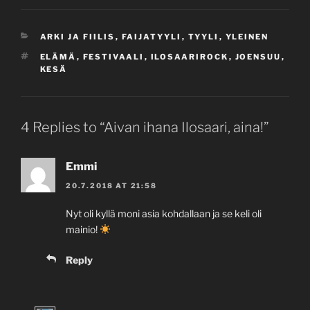
CATEGORIES
ARKI JA FIILIS
,
FAIJATYYLI
,
TYYLI
,
YLEINEN
TAGS
ELÄMÄ
,
FESTIVAALI
,
ILOSAARIROCK
,
JOENSUU
,
KESÄ
4 Replies to “Aivan ihana Ilosaari, aina!”
Emmi
20.7.2018 AT 21:58
Nyt oli kyllä moni asia kohdallaan ja se keli oli
mainio!
Reply