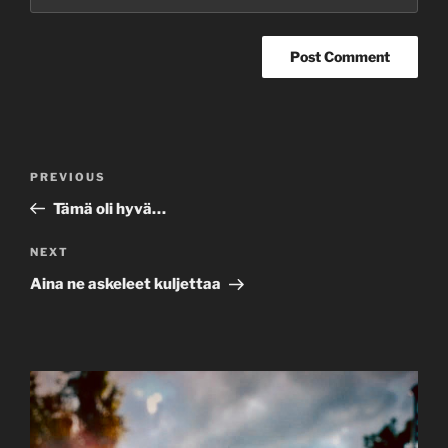
Post
Previous
PREVIOUS
navigation
Post
Tämä oli hyvä…
Next
NEXT
Post
Aina ne askeleet kuljettaa