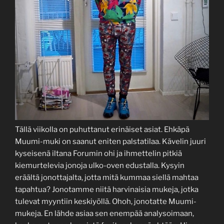
Tällä viikolla on puhuttanut erinäiset asiat. Ehkäpä
Muumi-muki on saanut eniten palstatilaa. Kävelin juuri
kyseisenä iltana Forumin ohi ja ihmettelin pitkiä
kiemurtelevia jonoja ulko-oven edustalla. Kysyin
eräältä jonottajalta, jotta mitä kummaa siellä mahtaa
tapahtua? Jonotamme niitä harvinaisia mukeja, jotka
tulevat myyntiin keskiyöllä. Ohoh, jonotatte Muumi-
mukeja. En lähde asiaa sen enempää analysoimaan,