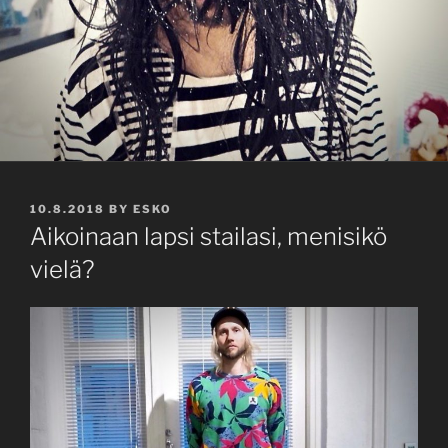
POSTED
10.8.2018
BY
ESKO
ON
Aikoinaan lapsi stailasi, menisikö
vielä?