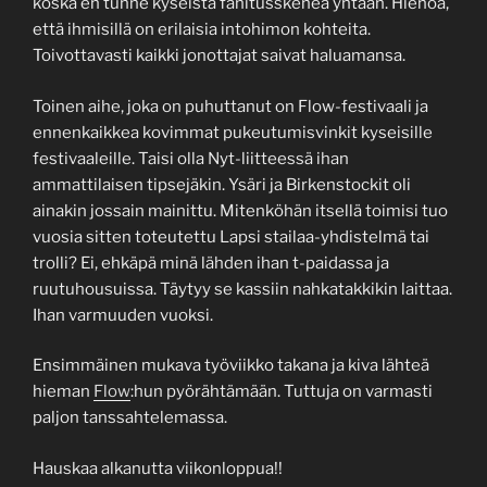
koska en tunne kyseistä fanitusskeneä yhtään. Hienoa,
että ihmisillä on erilaisia intohimon kohteita.
Toivottavasti kaikki jonottajat saivat haluamansa.
Toinen aihe, joka on puhuttanut on Flow-festivaali ja
ennenkaikkea kovimmat pukeutumisvinkit kyseisille
festivaaleille. Taisi olla Nyt-liitteessä ihan
ammattilaisen tipsejäkin. Ysäri ja Birkenstockit oli
ainakin jossain mainittu. Mitenköhän itsellä toimisi tuo
vuosia sitten toteutettu Lapsi stailaa-yhdistelmä tai
trolli? Ei, ehkäpä minä lähden ihan t-paidassa ja
ruutuhousuissa. Täytyy se kassiin nahkatakkikin laittaa.
Ihan varmuuden vuoksi.
Ensimmäinen mukava työviikko takana ja kiva lähteä
hieman
Flow
:hun pyörähtämään. Tuttuja on varmasti
paljon tanssahtelemassa.
Hauskaa alkanutta viikonloppua!!