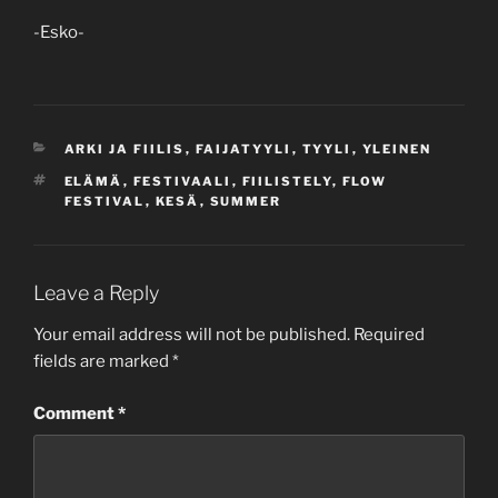
-Esko-
CATEGORIES
ARKI JA FIILIS
,
FAIJATYYLI
,
TYYLI
,
YLEINEN
TAGS
ELÄMÄ
,
FESTIVAALI
,
FIILISTELY
,
FLOW
FESTIVAL
,
KESÄ
,
SUMMER
Leave a Reply
Your email address will not be published.
Required
fields are marked
*
Comment
*